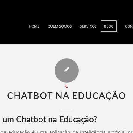
HOME
QUEM SOMOS
SERVIÇOS
BLOG
CON
C
CHATBOT NA EDUCAÇÃO​
 um Chatbot na Educação?
a educação é uma aplicação de inteligência artificial p