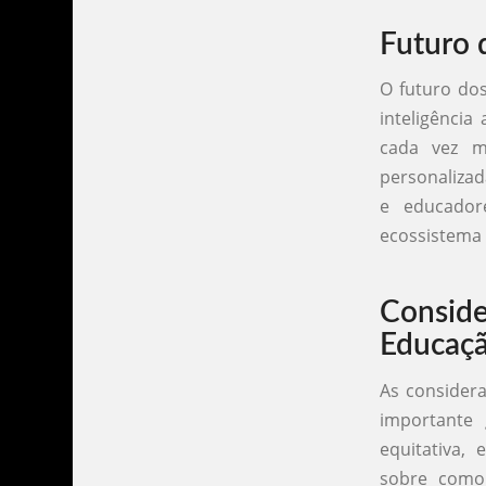
Futuro 
O futuro do
inteligência
cada vez ma
personalizad
e educador
ecossistema 
Conside
Educaç
As considera
importante 
equitativa, 
sobre como 