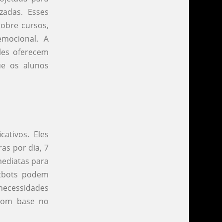
zadas. Esses
sobre cursos,
mocional. A
eles oferecem
ue os alunos
ativos. Eles
as por dia, 7
mediatas para
atbots podem
ecessidades
 com base no