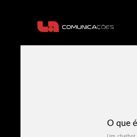
O que é
Um chatbot n