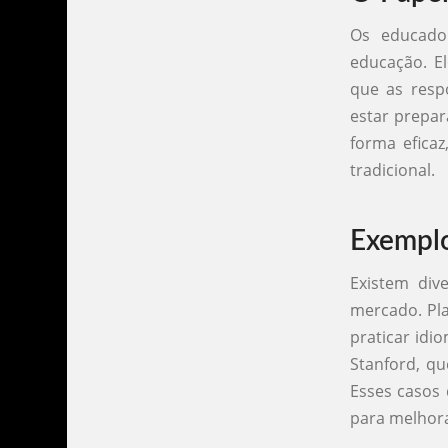
Os educado
educação. El
que as resp
estar prepar
forma efica
tradicional.
Exemplo
Existem div
mercado. Pla
praticar idi
Stanford, qu
Esses casos
para melhora