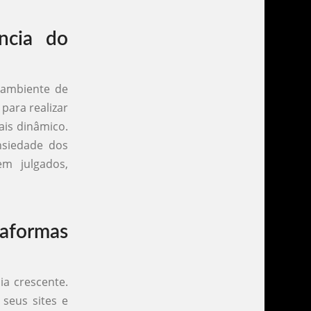
ncia do
 ambiente de
para realizar
ais dinâmico.
nsiedade dos
m julgados,
formas
ia crescente.
 seus sites e