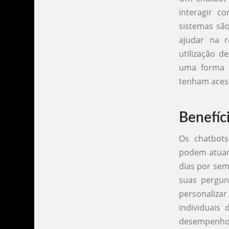
interagir c
sistemas são
ajudar na 
utilização d
uma forma e
tenham acess
Benefíc
Os chatbots
podem atuar 
dias por sem
suas pergun
personaliz
individuais
desempenho 