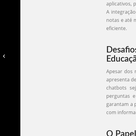
aplicativos,
A integração
notas e até 
eficiente.
Desafi
Chatbot na advocacia​
Educaç
Apesar dos 
apresenta de
chatbots s
perguntas e
garantam a p
com informaç
O Papel