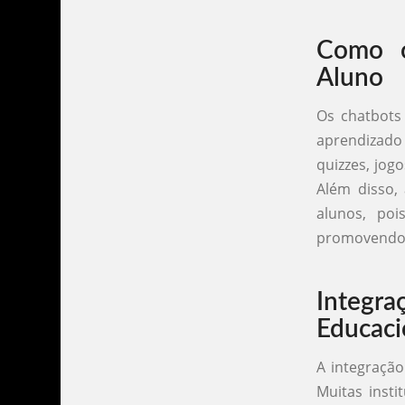
Como o
Aluno
Os chatbots
aprendizado 
quizzes, jog
Além disso,
alunos, po
promovendo 
Integ
Educaci
A integração
Muitas insti