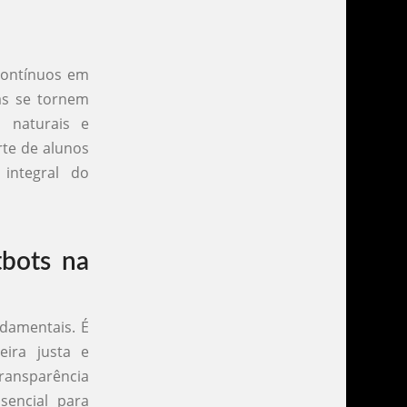
contínuos em
mas se tornem
s naturais e
rte de alunos
integral do
tbots na
ndamentais. É
eira justa e
transparência
sencial para