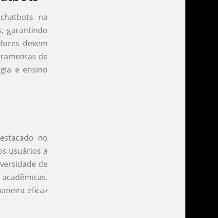
chatbots na
s, garantindo
adores devem
erramentas de
gia e ensino
destacado no
os usuários a
iversidade de
e acadêmicas.
neira eficaz