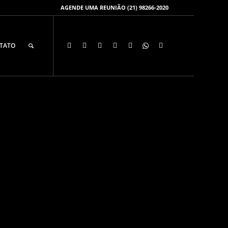
AGENDE UMA REUNIÃO (21) 98266-2020
 clínicas e
TATO
ia no digital e
rada e previsível.