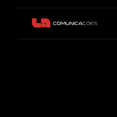
SEO e auto
empresas que p
Primeira página n