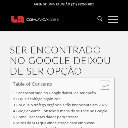
AGENDE UMA REUNIÃO (21) 98266-2020
SER ENCONTRADO
NO GOOGLE DEIXOU
DE SER OPÇÃO
Table of Contents
Ser encontrado no Google deixou de ser opção
O que é tráfego orgânico?
Por que o tráfego orgânico é tão importante em 2026?
Google Search Console: o mapa do seu site no Google
Como usar esses dados para crescer
Mitos de SEO que ainda atrapalham empresas