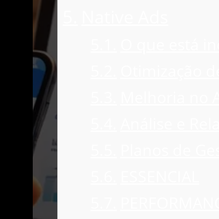
Native Ads
O que está i
Otimização d
Melhoria no A
Análise e Rel
Planos de Ge
ESSENCIAL
PERFORMAN