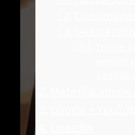
Como resolv
SAIA NA FR
Ter um ge
negócio,e
à gestão 
Meta (Facebook 
Google + YouTu
LinkedIn