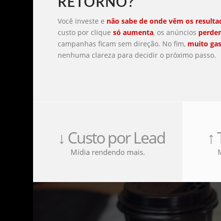
RETORNO?
Você investe e
não sabe de onde vêm os resulta
custo por clique
só aumenta
, os anúncios
perde
campanhas ficam sem direção. No fim,
muito gas
nenhuma clareza para decidir o próximo passo.
↓ Custo por Lead
↑
Mídia rendendo mais.