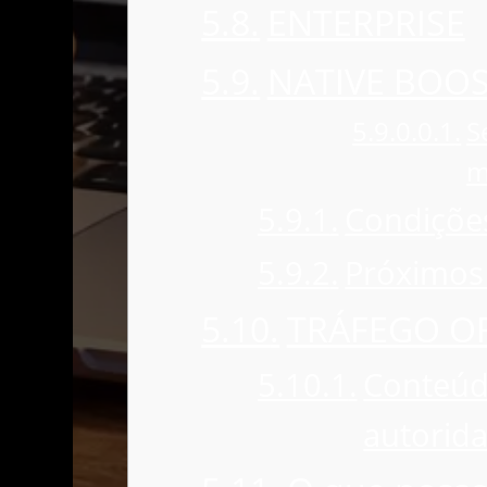
ENTERPRISE
NATIVE BOO
S
m
Condiçõe
Próximos
TRÁFEGO O
Conteúd
autorid