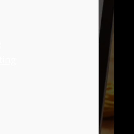
e
ting