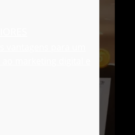
IORES
ias vantagens para um
ao marketing digital e