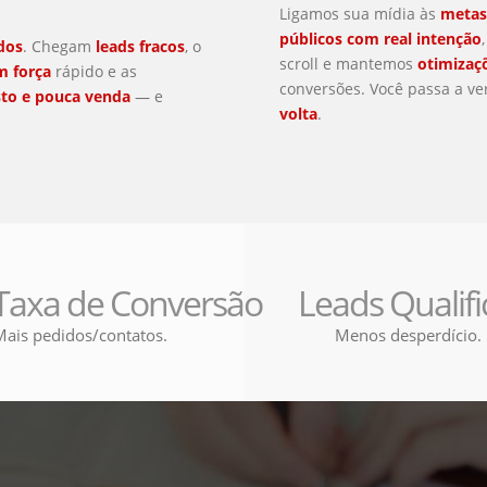
Ligamos sua mídia às
metas
públicos com real intenção
dos
. Chegam
leads fracos
, o
scroll e mantemos
otimizaç
m força
rápido e as
conversões. Você passa a v
to e pouca venda
— e
volta
.
 Taxa de Conversão
Leads Qualif
Mais pedidos/contatos.
Menos desperdício.