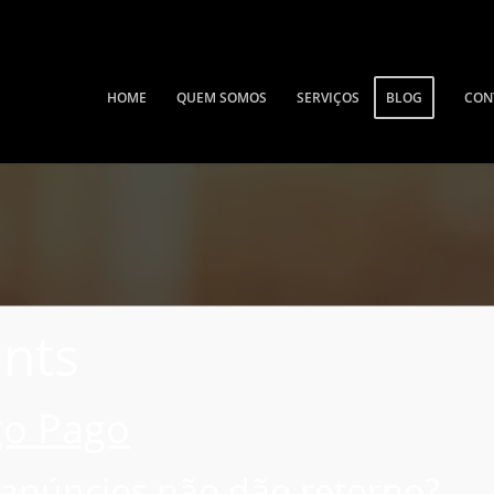
HOME
QUEM SOMOS
SERVIÇOS
BLOG
CON
ents
go Pago
 anúncios não dão retorno?