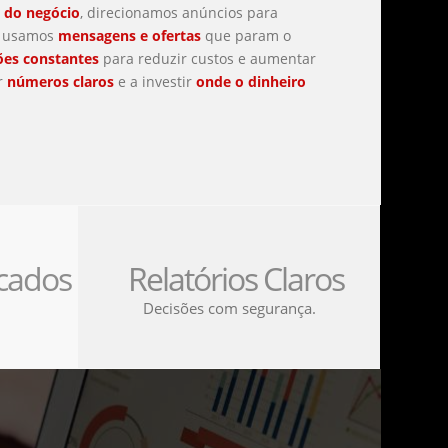
 do negócio
, direcionamos anúncios para
, usamos
mensagens e ofertas
que param o
ões constantes
para reduzir custos e aumentar
er
números claros
e a investir
onde o dinheiro
icados
Relatórios Claros
Decisões com segurança.