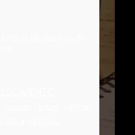
 2 meses consecutivos, ela
ixa.
RESCIMENTO
 buscas certas, ganhar
ó de anúncios.