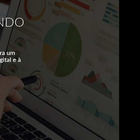
INDO
ara um
ital e à