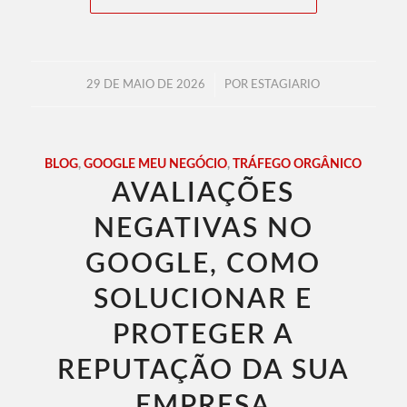
/
29 DE MAIO DE 2026
POR
ESTAGIARIO
BLOG
,
GOOGLE MEU NEGÓCIO
,
TRÁFEGO ORGÂNICO
AVALIAÇÕES
NEGATIVAS NO
GOOGLE, COMO
SOLUCIONAR E
PROTEGER A
REPUTAÇÃO DA SUA
EMPRESA