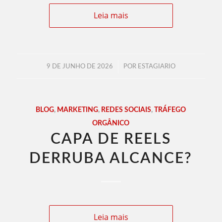
Leia mais
/
9 DE JUNHO DE 2026
POR
ESTAGIARIO
BLOG
,
MARKETING
,
REDES SOCIAIS
,
TRÁFEGO
ORGÂNICO
CAPA DE REELS
DERRUBA ALCANCE?
Leia mais