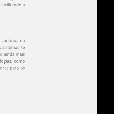
facilitando a
o contínua da
s sistemas se
to ainda mais
ologias, como
doras para os