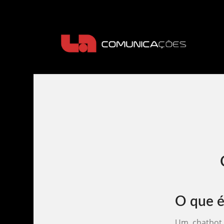
O que é
Um chatbot p