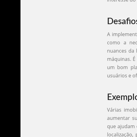
Desafio
A implementa
como a nec
nuances da l
máquinas. É 
um bom plan
usuários e o
Exemplo
Várias imobi
aumentar su
que ajudam 
localização