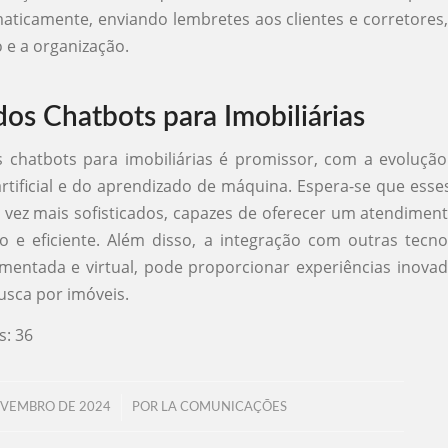
maticamente, enviando lembretes aos clientes e corretores, 
e a organização.
dos Chatbots para Imobiliárias
 chatbots para imobiliárias é promissor, com a evoluçã
 artificial e do aprendizado de máquina. Espera-se que esse
vez mais sofisticados, capazes de oferecer um atendimen
o e eficiente. Além disso, a integração com outras tecn
mentada e virtual, pode proporcionar experiências inova
busca por imóveis.
s:
36
/
OVEMBRO DE 2024
POR
LA COMUNICAÇÕES