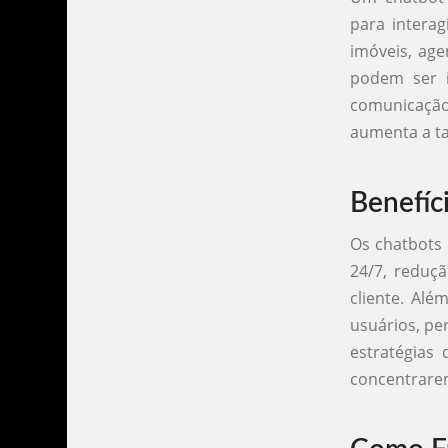
para interag
imóveis, age
podem ser i
comunicação
aumenta a ta
Benefíc
Os chatbots 
24/7, reduç
cliente. Alé
usuários, pe
estratégias
concentrarem