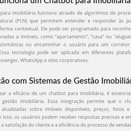
nciona um Chatbot para Imobiliária
para imobiliária funciona através de algoritmos de proc
atural (PLN) que permitem entender e responder às p
forma contextual. Ele pode ser programado para reconhe
onadas a imóveis, como “apartamento”, “casa” ou “aluguel
utomáticas ou encaminhar o usuário para um correto
 Essa tecnologia pode ser aplicada em diferentes plata
senger, WhatsApp e sites corporativos.
ção com Sistemas de Gestão Imobiliá
ar a eficácia de um chatbot para imobiliária, é essencial
 gestão imobiliária. Essa integração permite que o ch
 atualizadas sobre imóveis disponíveis, preços, fotos e
 isso, os usuários podem receber respostas precisas e e
 satisfação do cliente e a eficiência do processo de vendas