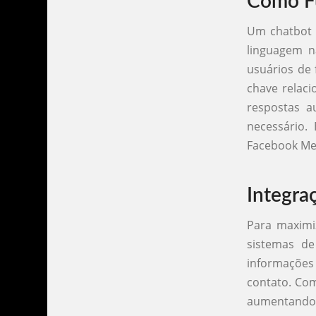
Como Fu
Um chatbot 
linguagem n
usuários de 
chave relaci
respostas a
necessário.
Facebook Mes
Integra
Para maximiz
sistemas de
informações
contato. Com
aumentando a