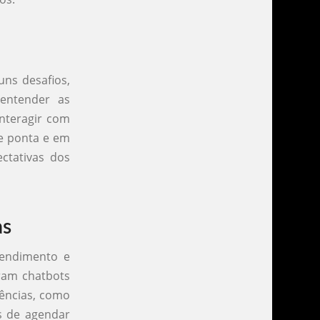
uns desafios,
entender as
interagir com
de ponta e em
ctativas dos
as
atendimento e
ram chatbots
ências, como
s de agendar