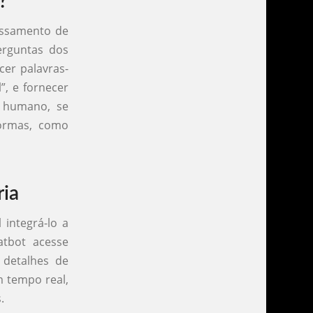
?
essamento de
erguntas dos
cer palavras-
”, e fornecer
r humano, se
formas, como
ria
 integrá-lo a
atbot acesse
 detalhes de
m tempo real,
.