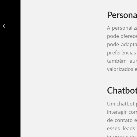
Persona
Chatbot para grupos de whatsapp​
A personaliz
pode oferece
pode adapta
preferência
também aum
valorizados 
Chatbot
Um chatbot p
interagir co
de contato e
esses leads
interesse do