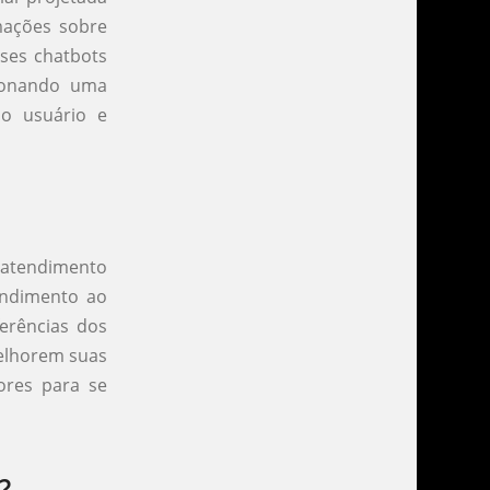
rmações sobre
sses chatbots
cionando uma
do usuário e
o atendimento
endimento ao
ferências dos
melhorem suas
ores para se