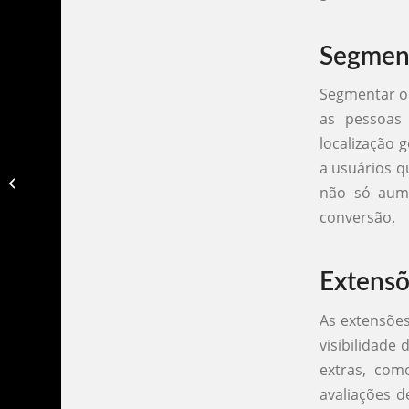
Segment
Segmentar o 
as pessoas
localização 
a usuários q
Como definir minha identidade
não só aum
visual​
conversão.
Extensõ
As extensõe
visibilidade
extras, com
avaliações d