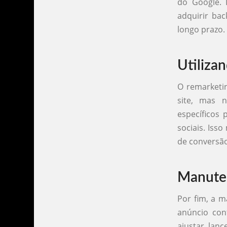
do Google. 
adquirir bac
longo prazo.
Utiliza
O remarketin
site, mas 
específicos
sociais. Is
de conversão
Manute
Por fim, a m
anúncio cont
ajustar lanc