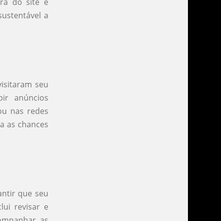
ra do site e
sustentável a
visitaram seu
ir anúncios
ou nas redes
a as chances
antir que seu
lui revisar e
acompanhar as