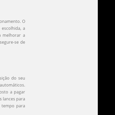
cionamento. O
 escolhida, a
a melhorar a
ssegure-se de
sição do seu
 automáticos.
osto a pagar
s lances para
m tempo para