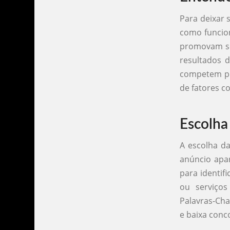
Para deixar 
como funcion
promovam se
resultados d
competem po
de fatores c
Escolha
A escolha da
anúncio apa
para identif
ou serviços
Palavras-Ch
e baixa conc