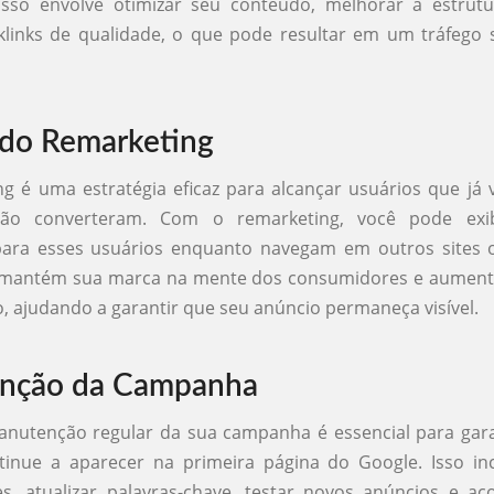
Isso envolve otimizar seu conteúdo, melhorar a estrutu
klinks de qualidade, o que pode resultar em um tráfego 
ndo Remarketing
g é uma estratégia eficaz para alcançar usuários que já 
não converteram. Com o remarketing, você pode exib
 para esses usuários enquanto navegam em outros sites 
so mantém sua marca na mente dos consumidores e aument
, ajudando a garantir que seu anúncio permaneça visível.
nção da Campanha
anutenção regular da sua campanha é essencial para gar
inue a aparecer na primeira página do Google. Isso inc
es, atualizar palavras-chave, testar novos anúncios e 