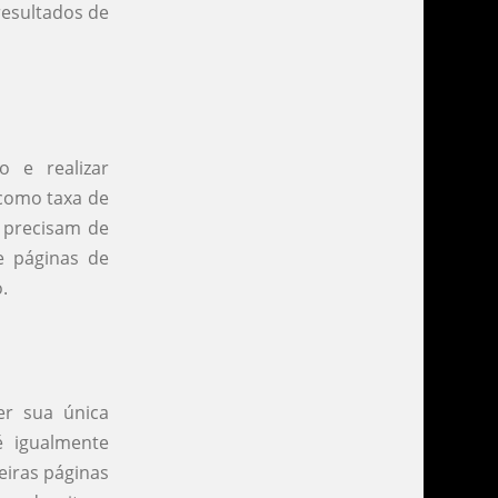
resultados de
 e realizar
 como taxa de
e precisam de
e páginas de
.
r sua única
é igualmente
eiras páginas