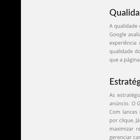
Qualida
A qualidade 
Google avali
experiência
qualidade do
que a página
Estraté
As estratég
anúncio. O G
Com lances 
por clique. 
maximizar r
gerenciar c