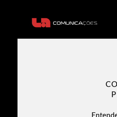
CO
P
Entend