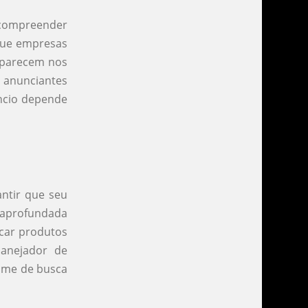
l compreender
 que empresas
aparecem nos
s anunciantes
ncio depende
antir que seu
 aprofundada
scar produtos
lanejador de
ume de busca