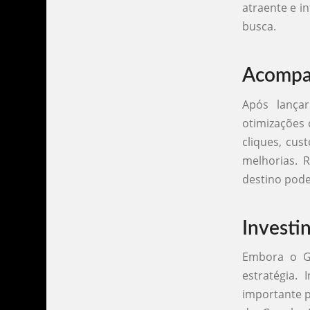
atraente e i
busca.
Acompa
Após lança
otimizações 
cliques, cus
melhorias. 
destino pode
Investi
Embora o G
estratégia.
importante p