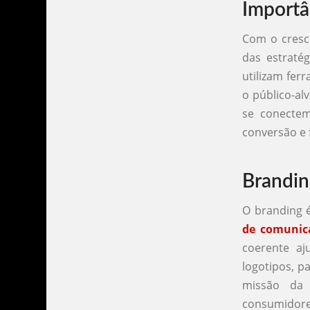
Importâ
Com o cresci
das estraté
utilizam fer
o público-al
se conecte
conversão e f
Brandin
O branding 
de comunic
coerente aj
logotipos, p
missão da 
consumidore