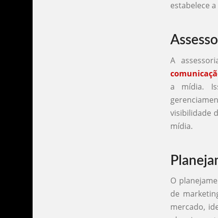
estabelece 
Assesso
A assessor
comunicaçã
a mídia. I
gerenciame
visibilidade
mídia.
Planeja
O planejame
de marketin
mercado, ide