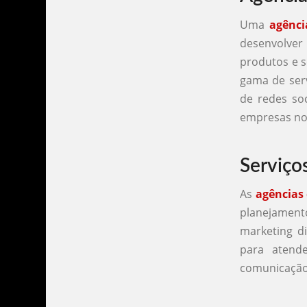
Uma
agênci
desenvolve
produtos e s
gama de serv
de redes soc
empresas no 
Serviço
As
agências
planejament
marketing di
para atende
comunicação s