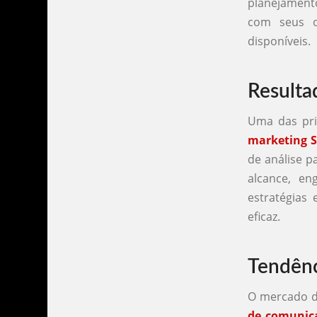
planejament
com seus o
disponíveis.
Resulta
Uma das pri
marketing 
de análise 
alcance, en
estratégias
eficaz.
Tendênc
O mercado d
de comunic