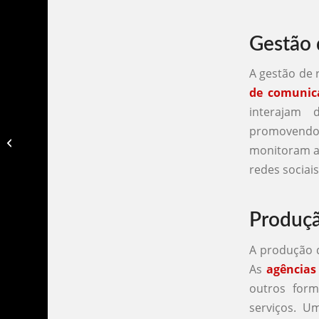
Gestão 
A gestão de 
de comunic
interajam 
promovendo
Agencia de comunicação e marketing
monitoram a 
digital​
redes sociais
Produç
A produção d
As
agências
outros for
serviços. 