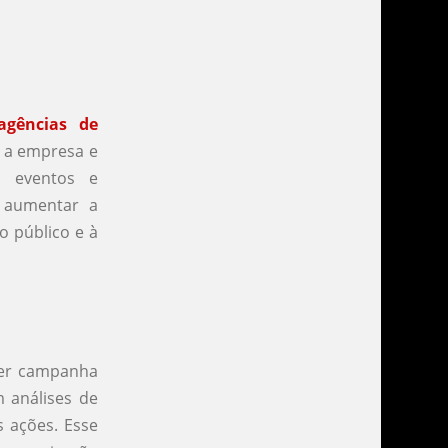
agências de
e a empresa e
e eventos e
 aumentar a
o público e à
uer campanha
 análises de
s ações. Esse