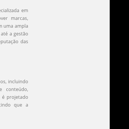
ializada em
ver marcas,
cem uma ampla
 até a gestão
reputação das
os, incluindo
de conteúdo,
s é projetado
ntindo que a