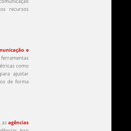
 comunicação
os recursos
municação e
m ferramentas
étricas como
para ajustar
dos de forma
e as
agências
dências. Isso