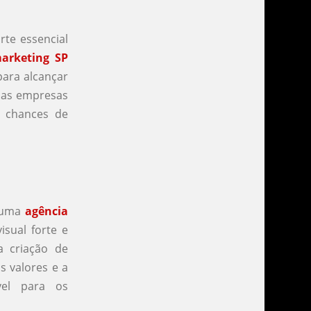
rte essencial
arketing SP
para alcançar
e as empresas
 chances de
r uma
agência
isual forte e
a criação de
s valores e a
vel para os