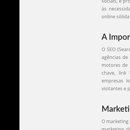
sociais, e p
às necessid
online sólida 
A Impor
O SEO (Searc
agências de 
motores de b
chave, link
empresas l
visitantes e 
Marketi
O marketing 
marketing di