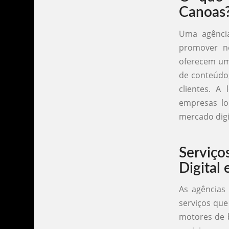
Canoas
Uma agência
promover ne
oferecem uma
de conteúdo,
clientes. A
empresas lo
mercado digi
Serviç
Digital
As agências
serviços que
motores de 