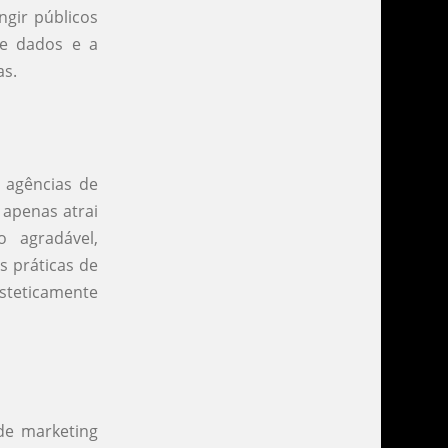
ngir públicos
de dados e a
as.
 agências de
 apenas atrai
 agradável,
s práticas de
esteticamente
de marketing