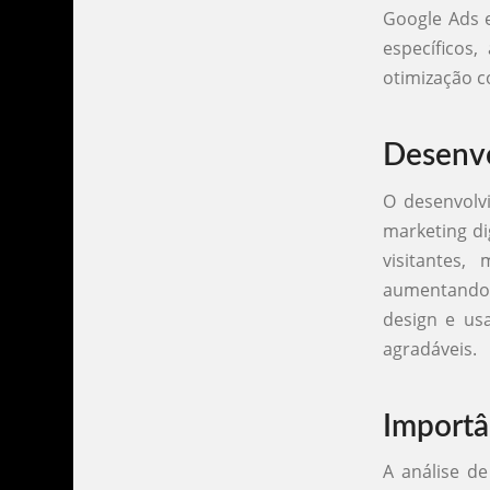
Google Ads e
específicos
otimização c
Desenvo
O desenvolv
marketing di
visitantes
aumentando a
design e usa
agradáveis.
Importâ
A análise d