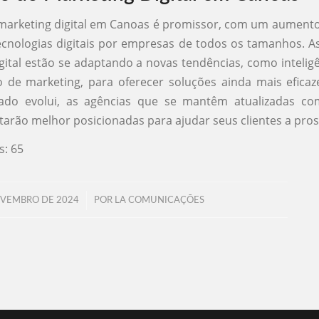
marketing digital em Canoas é promissor, com um aument
cnologias digitais por empresas de todos os tamanhos. A
gital estão se adaptando a novas tendências, como inteligênc
 de marketing, para oferecer soluções ainda mais eficaz
do evolui, as agências que se mantêm atualizadas co
tarão melhor posicionadas para ajudar seus clientes a pros
s:
65
/
OVEMBRO DE 2024
POR
LA COMUNICAÇÕES