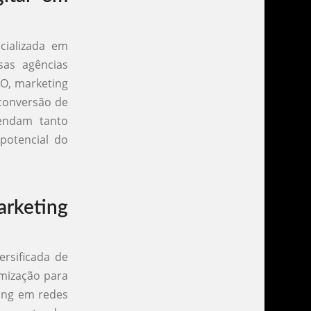
cializada em
sas agências
EO, marketing
 conversão de
tendam tanto
potencial do
rketing
rsificada de
imização para
ing em redes