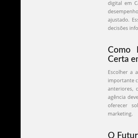
digital em 
desempenho 
ajustado. 
decisões inf
Como E
Certa 
Escolher a 
importante c
anteriores,
agência deve
oferecer s
marketing.
O Futur