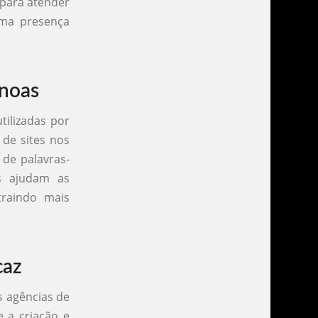
 para atender
uma presença
anoas
tilizadas por
 de sites nos
 de palavras-
as ajudam as
raindo mais
caz
s agências de
e a criação e