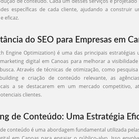
rodução de conteúdo. Cada um desses serviços é projetado
ades específicas de cada cliente, ajudando a construir 
e eficaz.
tância do SEO para Empresas em C
h Engine Optimization) é uma das principais estratégias u
marketing digital em Canoas para melhorar a visibilidade
usca. Através de técnicas de otimização, como pesquisa
 building e criação de conteúdo relevante, as agênci
ocais a se destacarem em um mercado competitivo, at
potenciais clientes.
ng de Conteúdo: Uma Estratégia Efi
de conteúdo é uma abordagem fundamental utilizada pela
gital em Canoas para engajar o público-alvo. Isso envolv