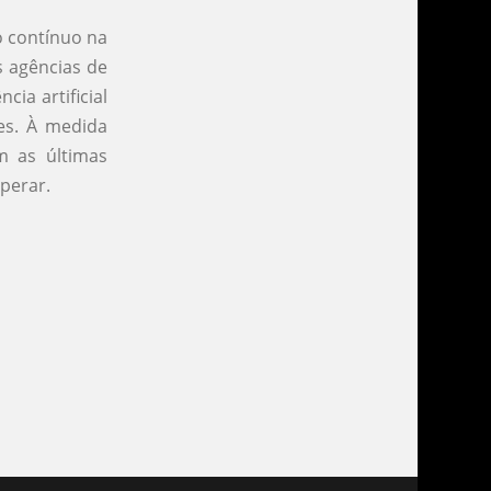
o contínuo na
s agências de
ia artificial
es. À medida
m as últimas
perar.