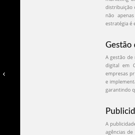
distribuição
não apenas
estratégia é
Gestão 
A gestão de 
digital em 
Agencia de marketing digital em
empresas pre
campinas​
e implementa
garantindo q
Publici
A publicidad
agências de 