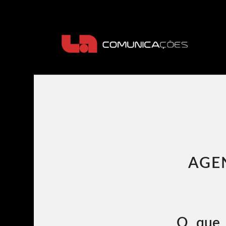
AGE
O que 