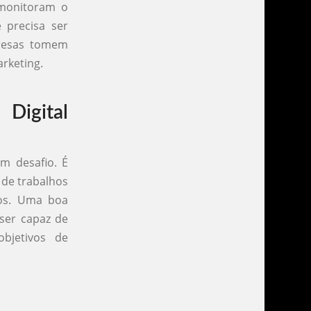
 monitoram o
 precisa ser
resas tomem
rketing.
Digital
m desafio. É
 de trabalhos
dos. Uma boa
 ser capaz de
bjetivos de