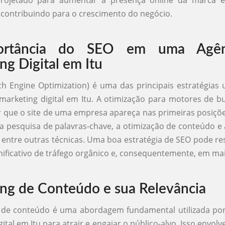
projetado para aumentar a presença online da marca e
, contribuindo para o crescimento do negócio.
ortância do SEO em uma Agên
ng Digital em Itu
h Engine Optimization) é uma das principais estratégias u
marketing digital em Itu. A otimização para motores de bu
r que o site de uma empresa apareça nas primeiras posiçõ
 a pesquisa de palavras-chave, a otimização de conteúdo e
, entre outras técnicas. Uma boa estratégia de SEO pode r
ificativo de tráfego orgânico e, consequentemente, em ma
ng de Conteúdo e sua Relevância
 de conteúdo é uma abordagem fundamental utilizada por
ital em Itu para atrair e engajar o público-alvo. Isso envolv