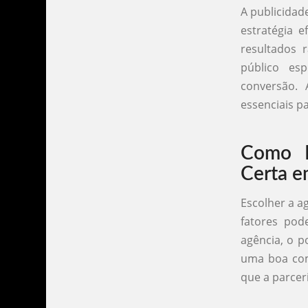
A publicidad
estratégia e
resultados
público es
conversão.
essenciais p
Como E
Certa e
Escolher a a
fatores pod
agência, o po
uma boa com
que a parceri