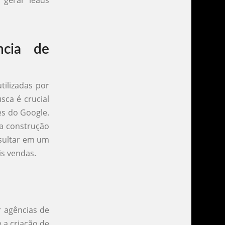
 gerar leads
cia de
tilizadas por
sca é crucial
es do Google.
 a construção
esultar em um
is vendas.
 agências de
e a criação de