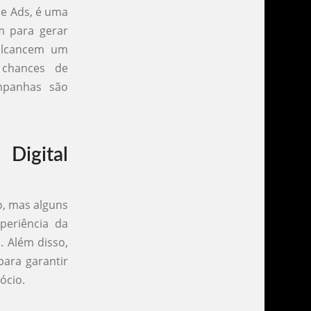
le Ads, é uma
am para gerar
alcancem um
 chances de
mpanhas são
Digital
o, mas alguns
periência da
s. Além disso,
ara garantir
ócio.