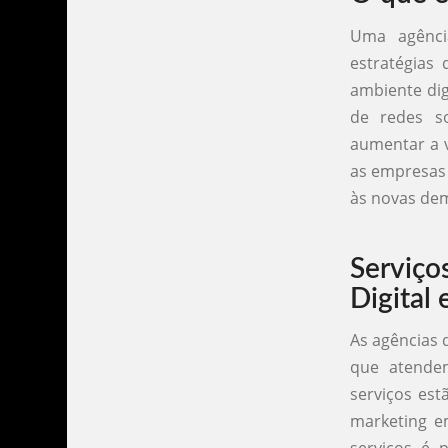
Uma agênci
estratégias
ambiente dig
de redes so
aumentar a v
as empresas 
às novas dem
Serviç
Digital 
As agências 
que atendem
serviços est
marketing e