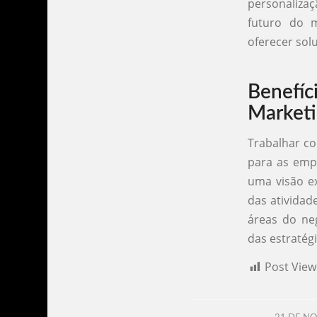
personaliza
futuro do m
oferecer solu
Benefí
Marketi
Trabalhar co
para as empr
uma visão ex
das ativida
áreas do ne
das estratég
Post View