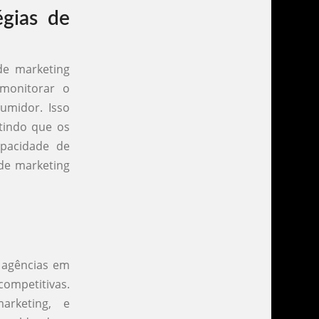
gias de
de marketing
 monitorar o
midor. Isso
ntindo que os
apacidade de
 de marketing
s agências em
mpetitivas.
arketing, e