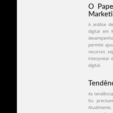
O Papel
Market
A análise d
digital em 
desempenho
permite ajus
recursos se
interpretar 
digital.
Tendênc
As tendência
Itu precis
Atualmente