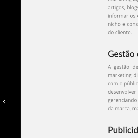
artigos, blo
informar os 
nicho e cons
do cliente.
Gestão 
A gestão de
marketing di
com o públic
desenvolver
Agencia de marketing digital em
gerenciando 
indaiatuba​
da marca, m
Publici