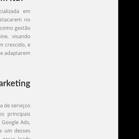
ializada em
estacarem no
, como gestão
ine, visando
m crescido, e
 se adaptarem
rketing
a de serviços
s principais
e Google Ads,
da um desses