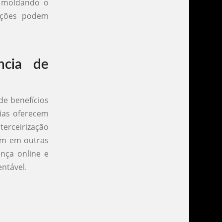
o moldando o
vações podem
ncia de
de benefícios
cias oferecem
terceirização
em em outras
nça online e
ntável.