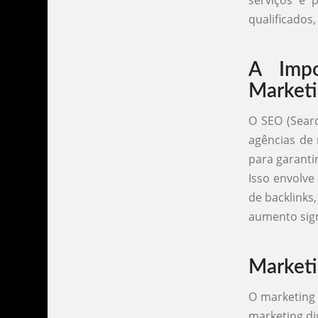
serviços é 
qualificados
A Imp
Marketi
O SEO (Searc
agências de 
para garanti
Isso envolve
de backlinks
aumento sign
Marketi
O marketing
marketing dig