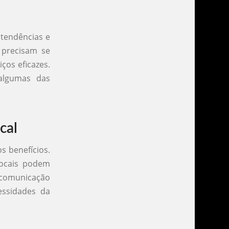
 tendências e
l precisam se
ços eficazes.
 algumas das
cal
s benefícios.
locais podem
a comunicação
essidades da