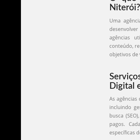
Niterói
Uma agência
desenvolver 
agências ut
conteúdo, re
objetivos de 
Serviç
Digital 
As agências 
incluindo ge
busca (SEO)
pagos. Cad
específicas 