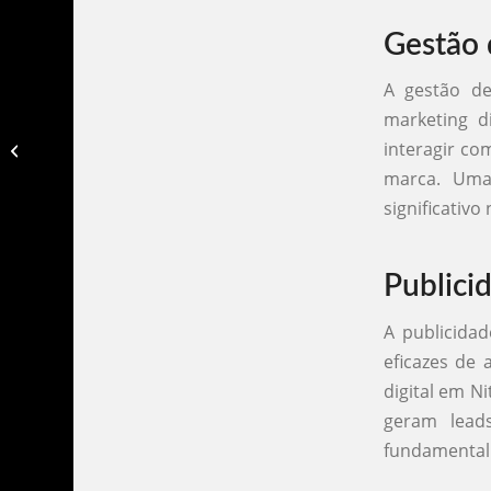
Gestão 
A gestão de
marketing d
Agencia de marketing digital em
interagir co
natal​
marca. Uma
significativo
Publici
A publicida
eficazes de 
digital em N
geram lead
fundamental