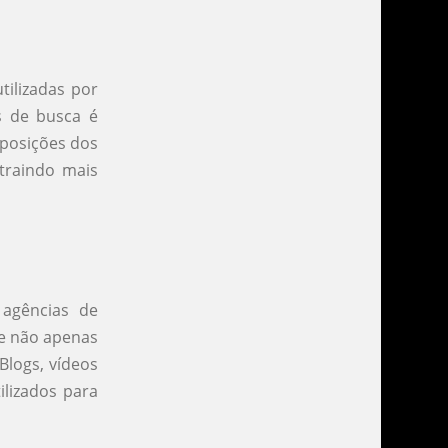
tilizadas por
s de busca é
 posições dos
traindo mais
agências de
de não apenas
Blogs, vídeos
ilizados para