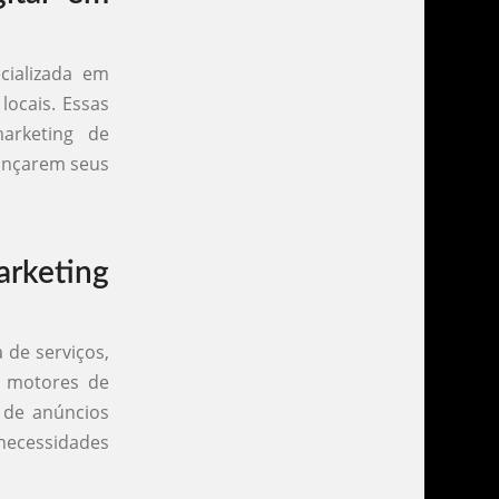
cializada em
locais. Essas
marketing de
cançarem seus
rketing
 de serviços,
ra motores de
 de anúncios
ecessidades