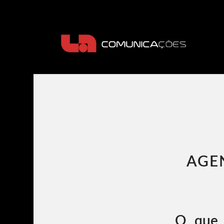
AGE
O que 