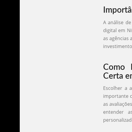
Importâ
A análise d
digital em N
as agências 
investimento
Como E
Certa e
Escolher a a
importante c
as avaliaçõe
entender a
personalizad