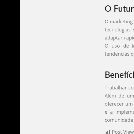
O Futur
O marketing 
tecnologias 
adaptar rapi
O uso de in
tendências q
Benefíc
Trabalhar co
Além de um 
oferecer um 
e a impleme
comunidade 
Post View