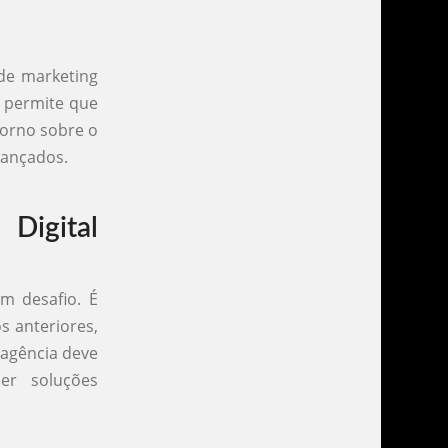
de marketing
s permite que
torno sobre o
cançados.
Digital
um desafio. É
s anteriores,
 agência deve
er soluções