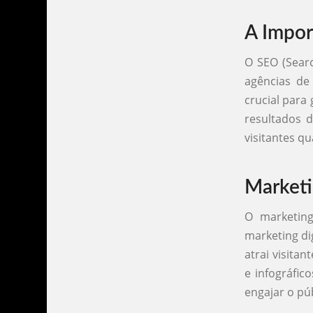
A Impor
O SEO (Searc
agências de
crucial para
resultados 
visitantes qu
Marketi
O marketin
marketing di
atrai visita
e infográfic
engajar o púb