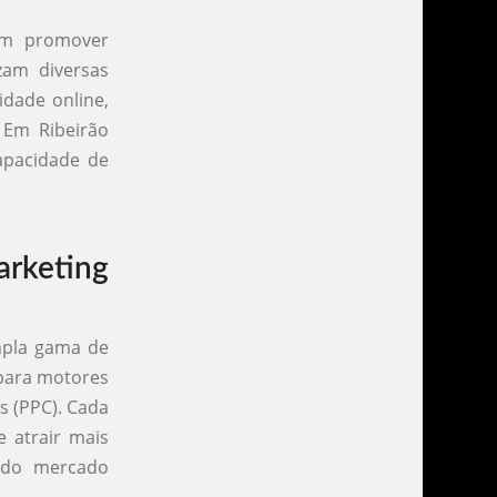
em promover
izam diversas
idade online,
 Em Ribeirão
capacidade de
rketing
mpla gama de
o para motores
s (PPC). Cada
e atrair mais
s do mercado