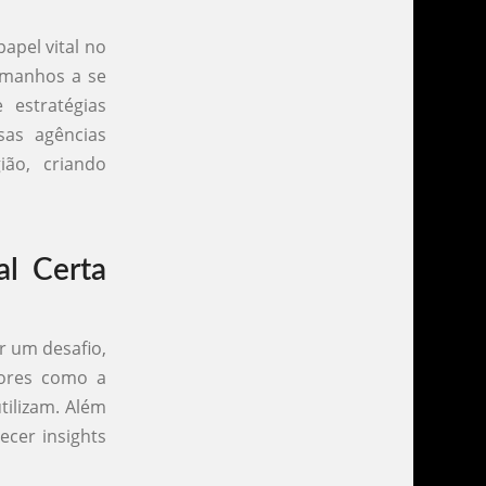
apel vital no
amanhos a se
 estratégias
sas agências
ão, criando
al Certa
r um desafio,
tores como a
utilizam. Além
ecer insights