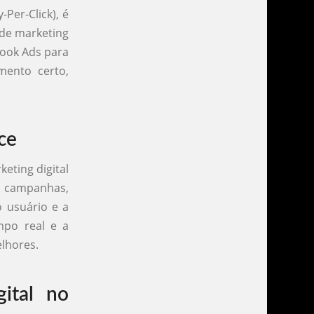
Per-Click), é
 de marketing
book Ads para
mento certo,
ce
eting digital
 campanhas,
 usuário e a
mpo real e a
lhores.
ital no