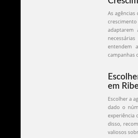
Crescim
As agências 
crescimento
adaptarem a
necessárias
entendem a
campanhas q
Escolhe
em Ribe
Escolher a a
dado o núme
experiência d
disso, recom
valiosos sobr