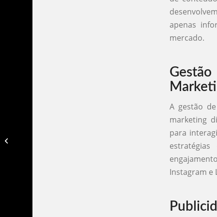
desenvolvem
apenas inf
mercado.
Gestão
Market
A gestão de 
marketing di
para interag
Agencia de marketing digital em
estratégia
recife​
engajamento
Instagram e 
Publici