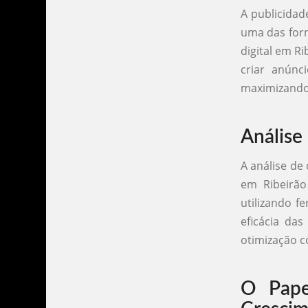
A publicidad
uma das form
digital em R
criar anúnc
maximizando 
Análise
A análise de
em Ribeirã
utilizando 
eficácia da
otimização c
O Pape