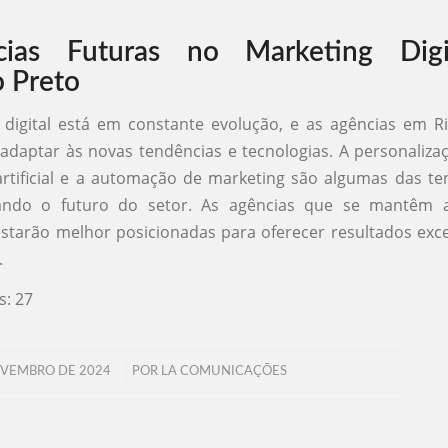
cias Futuras no Marketing Dig
o Preto
digital está em constante evolução, e as agências em R
adaptar às novas tendências e tecnologias. A personaliza
 artificial e a automação de marketing são algumas das t
ndo o futuro do setor. As agências que se mantêm a
starão melhor posicionadas para oferecer resultados exc
.
s:
27
/
OVEMBRO DE 2024
POR
LA COMUNICAÇÕES