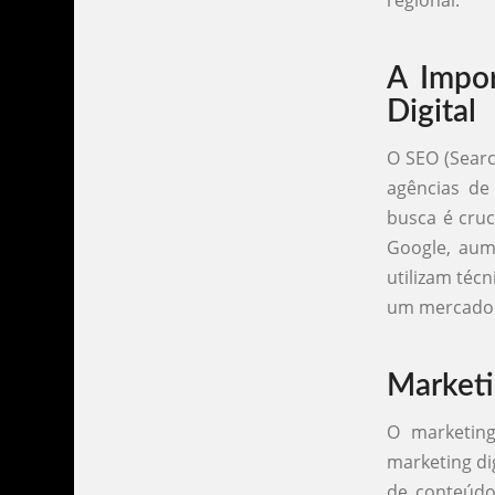
regional.
A Impor
Digital
O SEO (Searc
agências de
busca é cruc
Google, aume
utilizam téc
um mercado 
Marketi
O marketin
marketing di
de conteúdo 