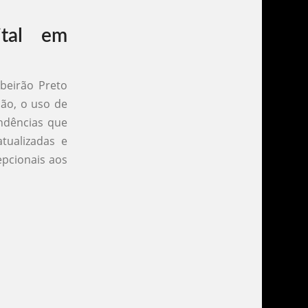
ital em
ibeirão Preto
ção, o uso de
endências que
tualizadas e
epcionais aos