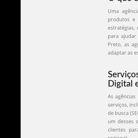
Uma agênci
produtos e s
estratégias,
para ajudar
Preto, as ag
adaptar as e
Serviç
Digital
As agências
serviços, inc
de busca (SE
um desses se
clientes pa