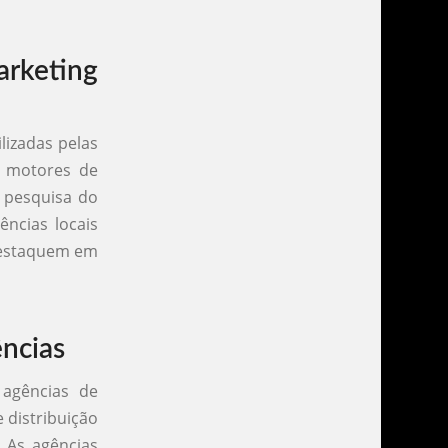
rketing
lizadas pelas
a motores de
e pesquisa do
ências locais
 destaquem em
ncias
agências de
 distribuição
. As agências