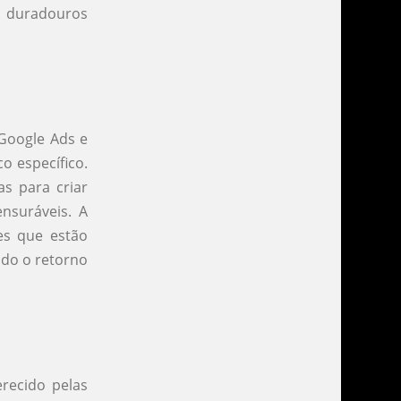
s duradouros
 Google Ads e
o específico.
as para criar
nsuráveis. A
es que estão
ndo o retorno
erecido pelas