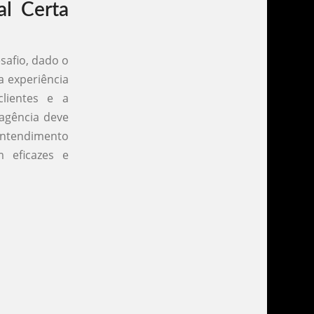
al Certa
safio, dado o
a experiência
clientes e a
agência deve
entendimento
m eficazes e