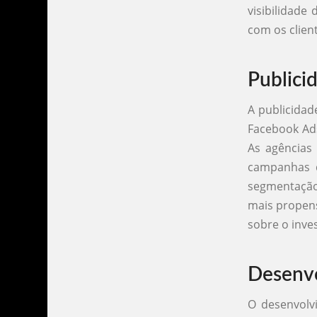
visibilidad
com os clien
Publici
A publicidad
Facebook Ads
As agências 
campanhas d
segmentação
mais propens
sobre o inve
Desenvo
O desenvolvi