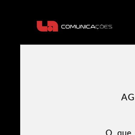
AG
O que 