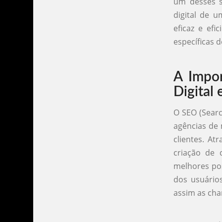
um desses s
digital de 
eficaz e efi
específicas d
A Impor
Digital
O SEO (Searc
agências de 
clientes. At
criação de 
melhores pos
dos usuário
assim as cha