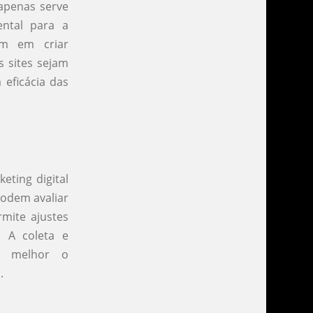
 apenas serve
ntal para a
am em criar
s sites sejam
 eficácia das
eting digital
podem avaliar
mite ajustes
 A coleta e
m melhor o
.