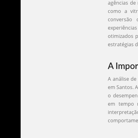
agências de 
como a vit
conversão 
experiências
otimizados p
estratégias d
A Impor
A análise de
em Santos. A
o desempenh
em tempo r
interpret
comportamen