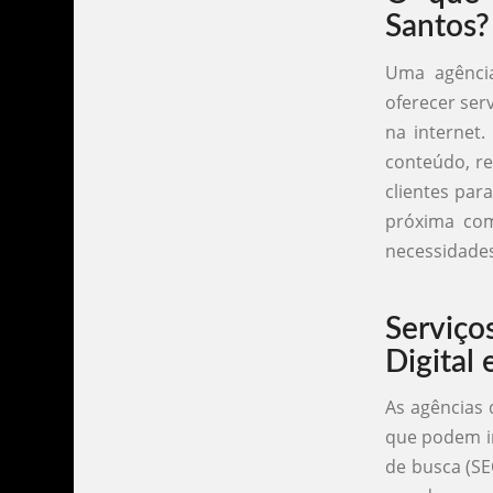
Santos?
Uma agência
oferecer ser
na internet.
conteúdo, re
clientes par
próxima com
necessidade
Serviç
Digital
As agências 
que podem in
de busca (SE