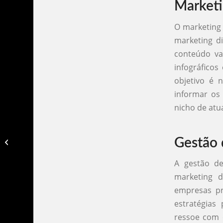
Marketi
O marketing 
marketing di
conteúdo val
infográficos
objetivo é
informar os
nicho de atu
Agencia de marketing digital santo
Gestão 
andre​
A gestão de
marketing d
empresas pr
estratégias
ressoe com 