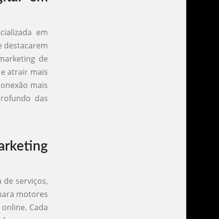
cializada em
se destacarem
 marketing de
e atrair mais
 conexão mais
profundo das
rketing
 de serviços,
 para motores
 online. Cada