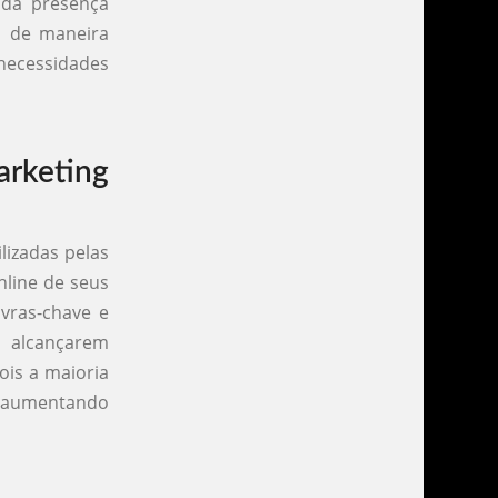
 da presença
o de maneira
 necessidades
rketing
lizadas pelas
nline de seus
avras-chave e
a alcançarem
ois a maioria
, aumentando