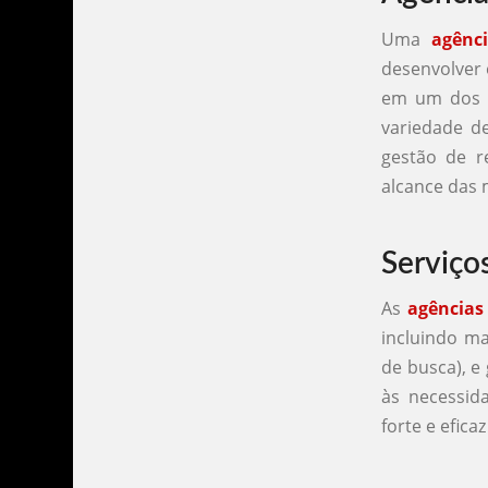
Uma
agênc
desenvolver 
em um dos m
variedade d
gestão de r
alcance das 
Serviço
As
agências
incluindo ma
de busca), e
às necessid
forte e efica