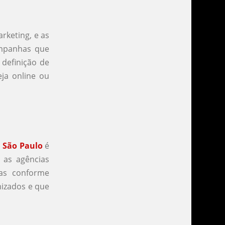
rketing, e as
ampanhas que
 definição de
eja online ou
 São Paulo
é
, as agências
as conforme
mizados e que