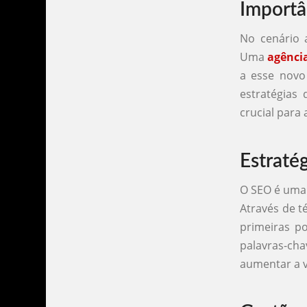
Importâ
No cenário a
Uma
agênci
a esse novo
estratégias
crucial para 
Estraté
O SEO é uma
Através de t
primeiras po
palavras-cha
aumentar a vi