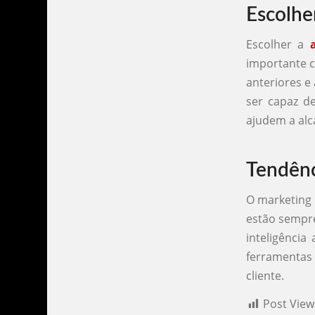
Escolhe
Escolher a
importante c
anteriores e
ser capaz d
ajudem a alc
Tendênc
O marketing 
estão sempre
inteligência
ferramentas
cliente.
Post View