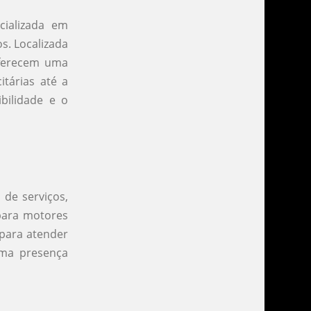
ializada em
s. Localizada
oferecem uma
tárias até a
bilidade e o
de serviços,
 para motores
 para atender
uma presença