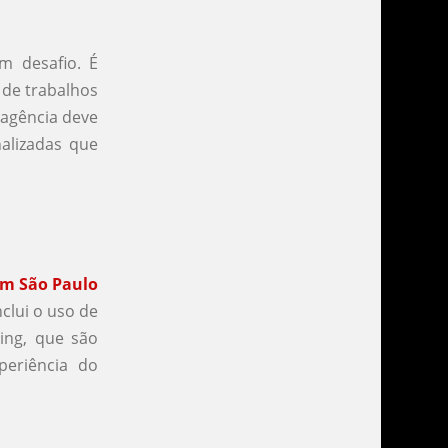
m desafio. É
 de trabalhos
 agência deve
alizadas que
em São Paulo
clui o uso de
ting, que são
periência do