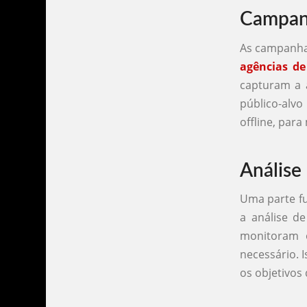
Campanh
As campanhas
agências d
capturam a a
público-alvo
offline, par
Análise
Uma parte f
a análise de
monitoram 
necessário. 
os objetivos