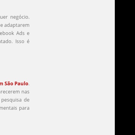
quer negócio.
se adaptarem
cebook Ads e
tado. Isso é
m São Paulo
.
parecerem nas
a pesquisa de
amentais para