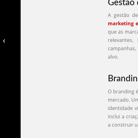
Gestão 
A gestão de
marketing 
que as marca
Agencia de marketing em sao jose
relevantes
dos campos​
campanhas, 
alvo.
Brandin
O branding é
mercado. U
identidade v
inclui a cri
a construir