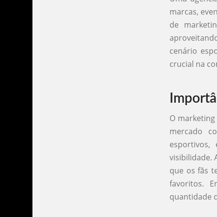
marcas, even
de marketin
aproveitand
cenário esp
crucial na c
Importâ
O marketing
mercado co
esportivos,
visibilidade
que os fãs t
favoritos.
quantidade d