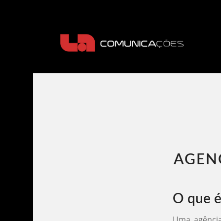
AGENC
O que é
Uma agência