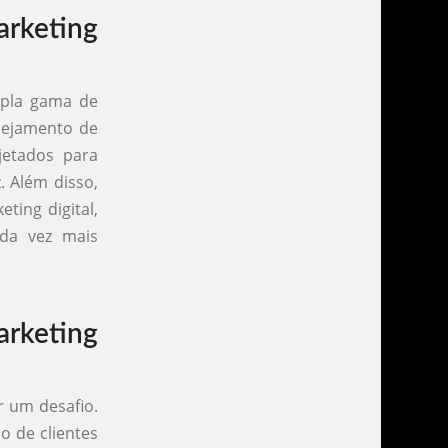
rketing
mpla gama de
anejamento de
jetados para
. Além disso,
ting digital,
da vez mais
keting
r um desafio.
o de clientes