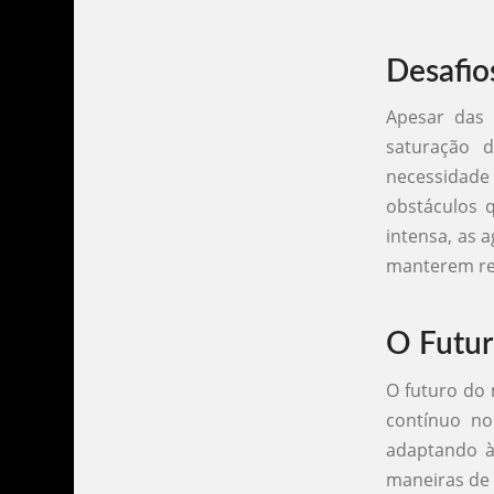
Desafio
Apesar das 
saturação 
necessidade 
obstáculos 
intensa, as 
manterem rel
O Futur
O futuro do
contínuo no
adaptando à
maneiras de 