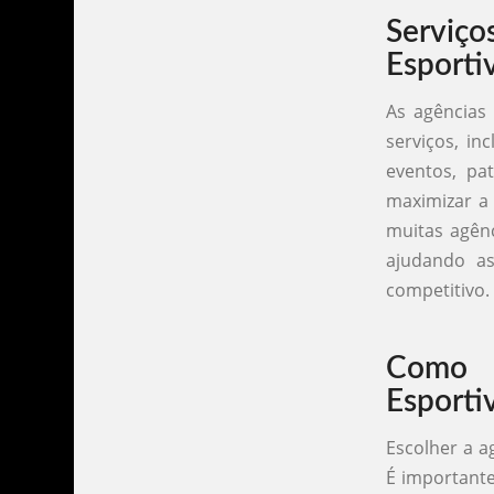
Serviç
Esporti
As agências
serviços, in
eventos, pa
maximizar a 
muitas agênc
ajudando a
competitivo.
Como 
Esporti
Escolher a a
É importante