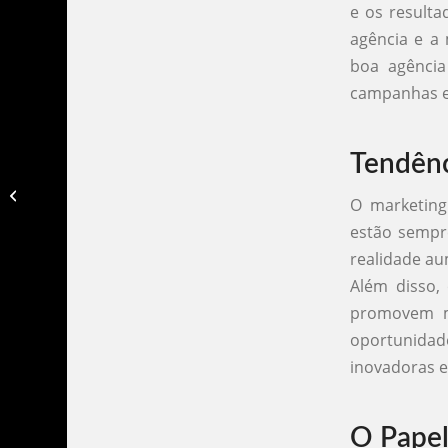
e os resulta
agência e a
boa agência
campanhas ef
Tendênc
Agencia de marketing esportivo​
O marketing
estão sempre
realidade au
Além disso, 
promovem m
oportunidad
inovadoras e
O Papel