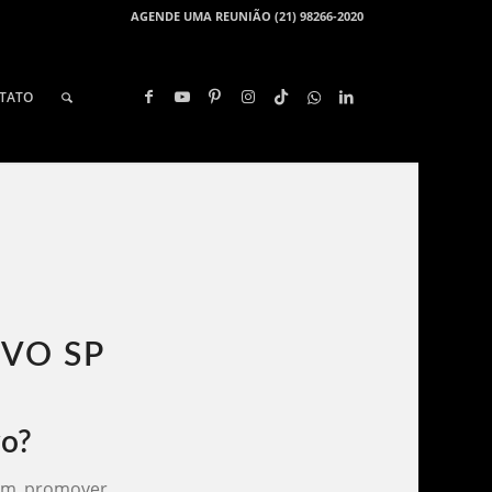
AGENDE UMA REUNIÃO (21) 98266-2020
TATO
VO SP​
vo?
 em promover