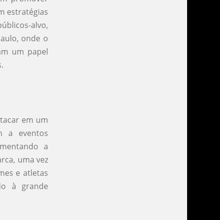
m estratégias
blicos-alvo,
aulo, onde o
ham um papel
.
stacar em um
m a eventos
aumentando a
arca, uma vez
mes e atletas
do à grande