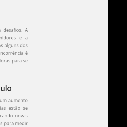
 desafios. A
midores e a
as alguns dos
ncorrência é
doras para se
aulo
m um aumento
ias estão se
orando novas
es para medir