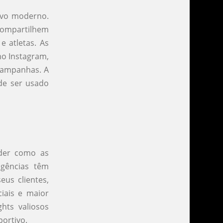
ivo moderno.
compartilhem
 atletas. As
mo Instagram,
 campanhas. A
de ser usado
der como as
gências têm
eus clientes,
iais e maior
hts valiosos
ortivo.