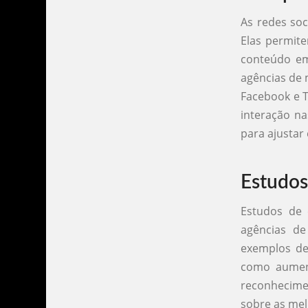
As redes so
Elas permit
conteúdo em
agências de 
Facebook e T
interação n
para ajustar
Estudos
Estudos de
agências d
exemplos de 
como aument
reconhecime
sobre as mel