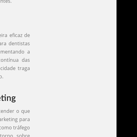
ntes.
ra eficaz de
ra dentistas
umentando a
contínua das
cidade traga
o.
ting
tender o que
arketing para
 como tráfego
etorno sobre