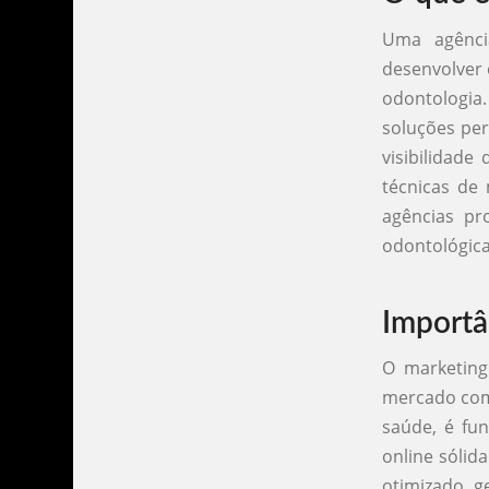
Uma agênci
desenvolver 
odontologia
soluções per
visibilidade
técnicas de 
agências pr
odontológica
Importâ
O marketing
mercado comp
saúde, é fu
online sólid
otimizado, g