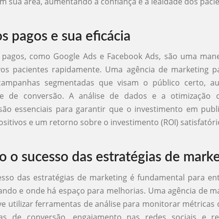
m sua área, aumentando a confiança e a lealdade dos pacie
s pagos e sua eficácia
 pagos, como Google Ads e Facebook Ads, são uma manei
vos pacientes rapidamente. Uma agência de marketing pa
 campanhas segmentadas que visam o público certo, a
de de conversão. A análise de dados e a otimização 
ão essenciais para garantir que o investimento em publi
sitivos e um retorno sobre o investimento (ROI) satisfatóri
 o sucesso das estratégias de marke
esso das estratégias de marketing é fundamental para en
ando e onde há espaço para melhorias. Uma agência de m
ve utilizar ferramentas de análise para monitorar métricas
xas de conversão, engajamento nas redes sociais e r