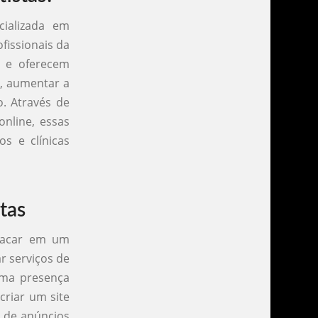
ializada em
fissionais da
r e oferecem
s, aumentar a
o. Através de
online, essas
s e clínicas
tas
stacar em um
r serviços de
uma presença
criar um site
s de anúncios