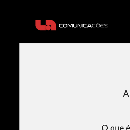
A
O que é