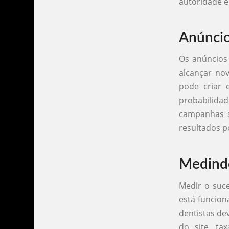
autoridade e
Anúncio
Os anúncios
alcançar no
pode criar
probabilida
campanhas s
resultados po
Medindo
Medir o suc
está funcion
dentistas de
do site, ta