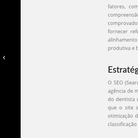
fatores, co
compreensão 
comprovado 
fornecer ref
alinhamento
produtiva e 
Agencia de marketing para clinicas​
Estraté
O SEO (Sear
agência de m
do dentista 
que o site 
otimização d
classificação