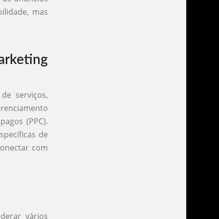
bilidade, mas
arketing
de serviços,
gerenciamento
pagos (PPC).
specíficas de
 conectar com
derar vários