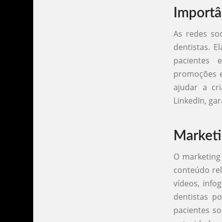
Importâ
As redes so
dentistas. 
pacientes 
promoções e
ajudar a cr
LinkedIn, ga
Marketi
O marketing 
conteúdo rele
vídeos, info
dentistas p
pacientes s