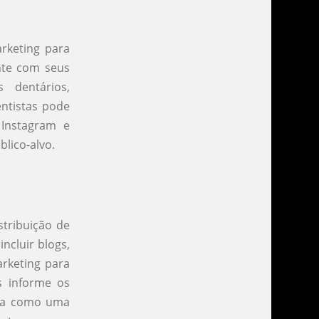
rketing para
nte com seus
 dentários,
ntistas pode
 Instagram e
blico-alvo.
stribuição de
incluir blogs,
arketing para
s informe os
sta como uma