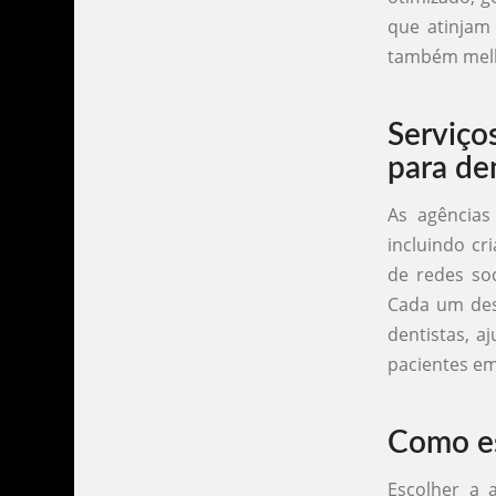
que atinjam 
também melho
Serviço
para de
As agências
incluindo cr
de redes so
Cada um dess
dentistas, a
pacientes em
Como es
Escolher a 