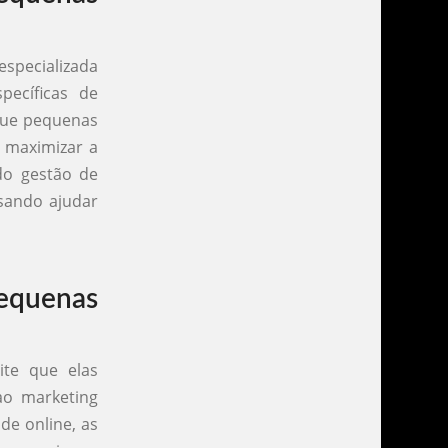
specializada
pecíficas de
que pequenas
 maximizar a
ndo gestão de
isando ajudar
equenas
ite que elas
ao marketing
de online, as