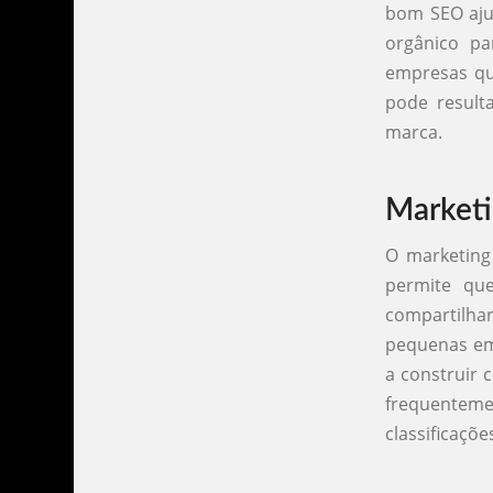
bom SEO ajud
orgânico pa
empresas qu
pode result
marca.
Marketi
O marketing
permite qu
compartilhar
pequenas emp
a construir 
frequente
classificaçõe