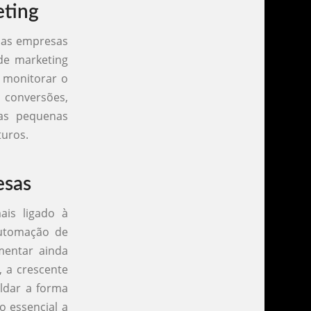
eting
nas empresas
de marketing
a monitorar o
, conversões,
as pequenas
turos.
esas
is ligado à
automação de
mentar ainda
, a crescente
oldar a forma
 essencial a