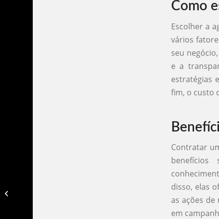
Como es
Escolher a a
vários fator
seu negócio,
e a transpa
estratégias 
fim, o custo
Benefíc
Contratar u
benefícios 
conheciment
disso, elas 
Agencia de marketing pelotas​
as ações de 
em campanhas