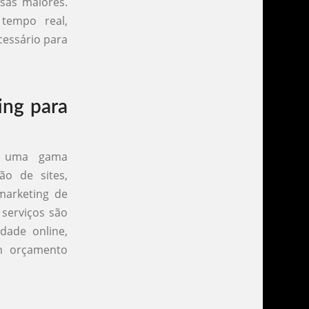
sas maiores.
 tempo real,
cessário para
ing para
m uma gama
ção de sites,
marketing de
 serviços são
dade online,
um orçamento