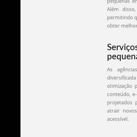
pequenas em
Além disso,
permitindo q
obter melhor
Serviço
pequen
As agênci
diversificad
otimização 
conteúdo, e-
projetados 
atrair novo
acessível.