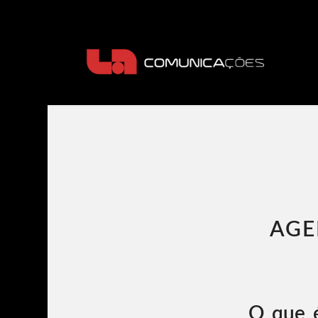
AGE
O que é