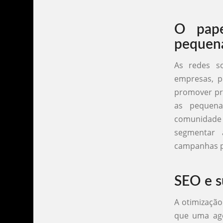
O pape
pequen
As redes s
empresas, p
promover pro
as pequena
comunidade
segmentar 
campanhas pu
SEO e s
A otimização
que uma ag