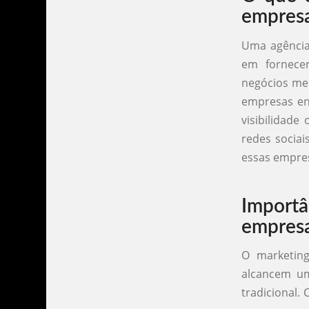
empres
Uma agência
em fornecer
negócios me
empresas en
visibilidade
redes sociai
essas empres
Importâ
empres
O marketing
alcancem um
tradicional.