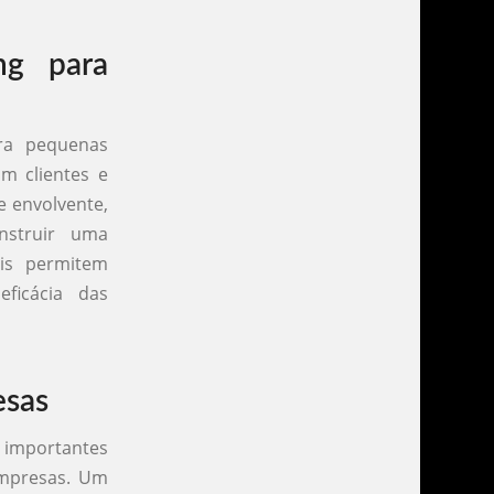
ng para
ra pequenas
m clientes e
e envolvente,
nstruir uma
is permitem
ficácia das
esas
s importantes
mpresas. Um