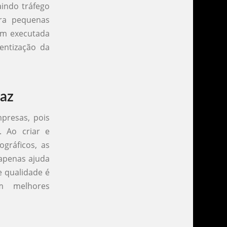
aindo tráfego
ara pequenas
em executada
entização da
caz
presas, pois
 Ao criar e
ográficos, as
 apenas ajuda
e qualidade é
m melhores