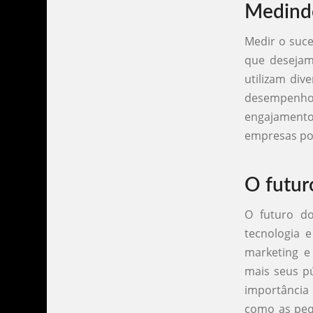
Medindo
Medir o suc
que desejam
utilizam div
desempenho d
engajament
empresas pod
O futur
O futuro d
tecnologia 
marketing e
mais seus pú
importância 
como as peq