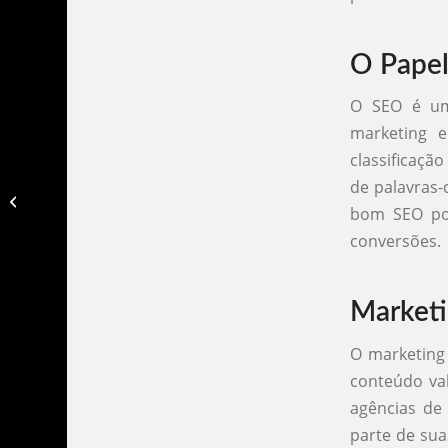
O Papel
O SEO é uma
marketing e
classificação
de palavras-
Agencia de marketing porto alegre​
bom SEO pod
conversões.
Marketi
O marketing 
conteúdo val
agências de
parte de su