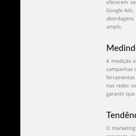
oferecem ser
Google Ads, 
abordagens 
amplo.
Medindo
A medição e 
campanhas de
ferramentas 
nas redes so
garantir que
Tendênc
O marketing