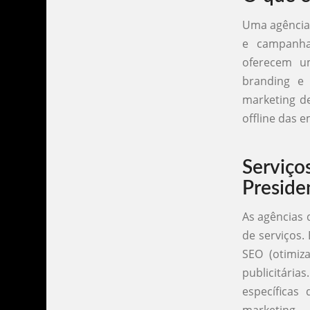
Uma agência 
e campanha
oferecem um
branding e 
marketing d
offline das e
Serviço
Preside
As agências 
de serviços.
SEO (otimiz
publicitária
específicas