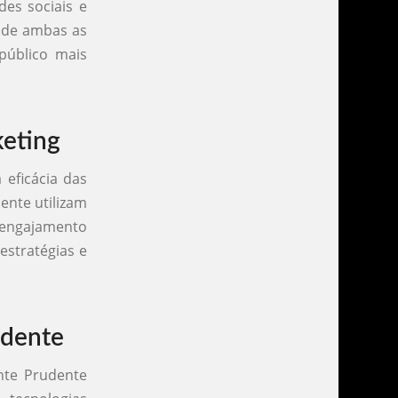
des sociais e
o de ambas as
público mais
eting
 eficácia das
ente utilizam
, engajamento
estratégias e
udente
nte Prudente