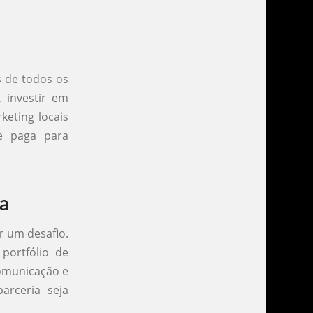
s de todos os
 investir em
keting locais
de paga para
a
r um desafio.
portfólio de
comunicação e
arceria seja