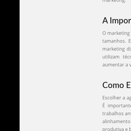
marketing.
A Impor
O marketing 
tamanhos. E
marketing di
utilizam té
aumentar a vi
Como Es
Escolher a a
É important
trabalhos an
alinhamento
produtiva e 