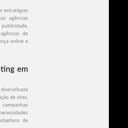
r estratégias
as agências
publicidade,
 agências de
nça online e
eting em
diversificada
ção de sites,
 e campanhas
 necessidades
objetivos de