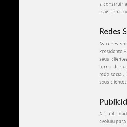
a construir
mais próximo
Redes S
As redes so
Presidente 
seus client
torno de sua
rede social,
seus clientes
Publici
A publicida
evoluiu para