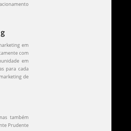
lacionamento
ng
marketing em
etamente com
omunidade em
cas para cada
 marketing de
, mas também
ente Prudente