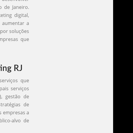
o de Janeiro.
ting digital,
do aumentar a
 por soluções
empresas que
ing RJ
serviços que
pais serviços
), gestão de
tratégias de
as empresas a
lico-alvo de