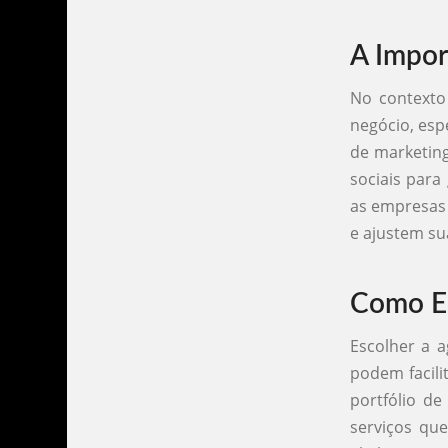
A Impor
No contexto 
negócio, esp
de marketing
sociais para
as empresas
e ajustem s
Como Es
Escolher a a
podem facili
portfólio de
serviços qu