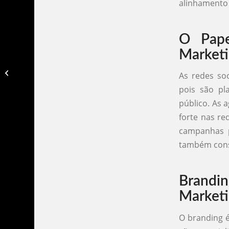
alinhamento 
O Pape
Marketi
Agencia de marketing rio preto​
As redes so
pois são pl
público. As 
forte nas re
campanhas p
também cons
Brandi
Marketi
O branding é