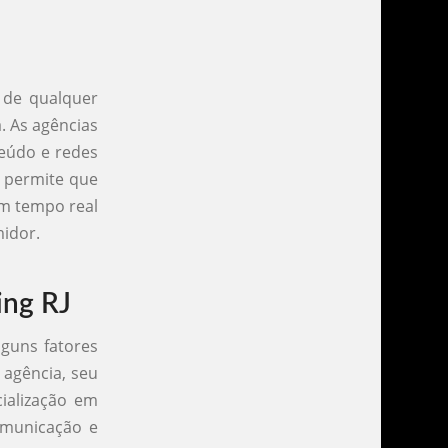
o de qualquer
. As agências
teúdo e redes
l permite que
m tempo real
idor.
ing RJ
lguns fatores
 agência, seu
cialização em
omunicação e