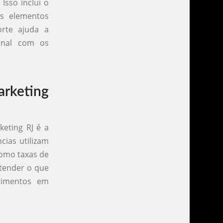
Isso inclui o
os elementos
rte ajuda a
onal com os
arketing
eting RJ é a
cias utilizam
como taxas de
ntender o que
stimentos em