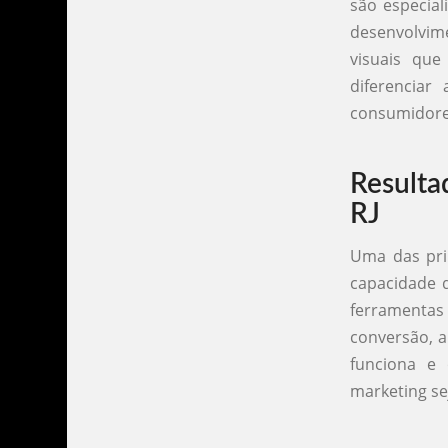
são especial
desenvolvim
visuais qu
diferencia
consumidore
Resulta
RJ
Uma das pri
capacidade d
ferramentas 
conversão, a
funciona e 
marketing se