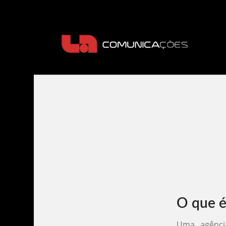
O que é
Uma agênci