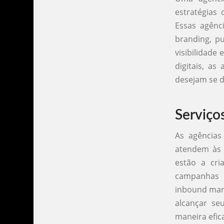
estratégias 
Essas agênci
branding, pu
visibilidade
digitais, a
desejam se 
Serviço
As agências
atendem às n
estão a cri
campanhas d
inbound mark
alcançar se
maneira efica