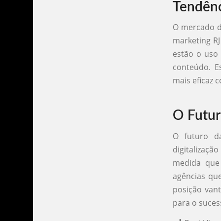
Tendênc
O mercado de
marketing RJ
estão o uso 
conteúdo. E
mais eficaz 
O Futur
O futuro d
digitalizaçã
medida que 
agências que
posição vant
para o suces