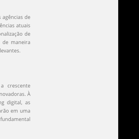
s agências de
ências atuais
onalização de
m de maneira
levantes.
a crescente
inovadoras. À
 digital, as
starão em uma
á fundamental