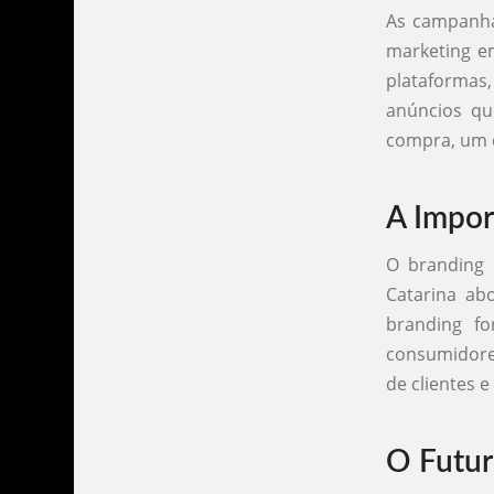
As campanhas
marketing e
plataformas,
anúncios qu
compra, um 
A Impor
O branding 
Catarina ab
branding f
consumidores
de clientes 
O Futur