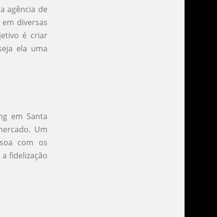
ma agência de
 em diversas
etivo é criar
seja ela uma
ing em Santa
 mercado. Um
ssoa com os
a fidelização