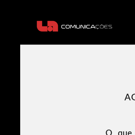
A
O que 