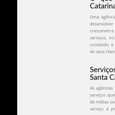
Catarin
Uma agência
desenvolver 
crescerem e
serviços, in
conteúdo, e 
de seus clien
Serviço
Santa C
As agências
serviços que
de mídias so
serviço é p