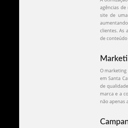
agências de
site de uma
aumentando a
clientes. As
de conteúdo e
Marketi
O marketing 
em Santa Cat
de qualidade
marca e a c
não apenas a
Campanh