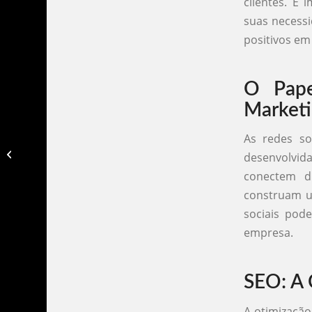
clientes. É
suas necessi
positivos em
O Pape
Market
As redes so
Agencia de marketing salvador​
desenvolvid
conectem d
construam u
sociais pod
empresa.
SEO: A 
A otimização