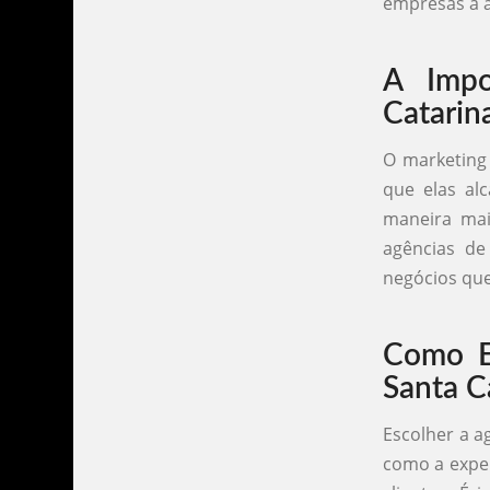
empresas a a
A Impo
Catarin
O marketing 
que elas al
maneira mai
agências de
negócios qu
Como E
Santa C
Escolher a a
como a exper