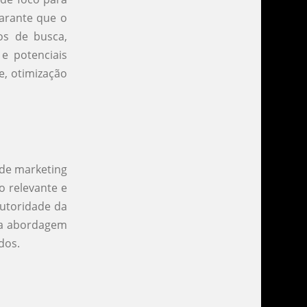
arante que o
os de busca,
 e potenciais
e, otimização
 de marketing
o relevante e
autoridade da
sa abordagem
dos.