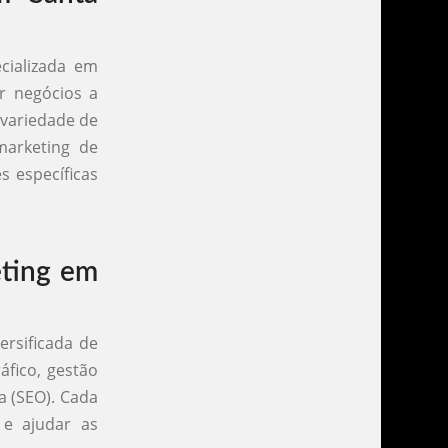
cializada em
ar negócios a
variedade de
 marketing de
s específicas
eting em
rsificada de
áfico, gestão
a (SEO). Cada
 e ajudar as