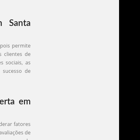
m Santa
 pois permite
 clientes de
 sociais, as
o sucesso de
erta em
derar fatores
avaliações de