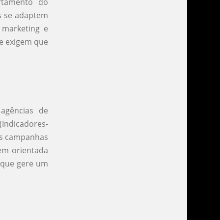
rtamento do
s se adaptem
 marketing e
 e exigem que
 agências de
(Indicadores-
as campanhas
gem orientada
e que gere um