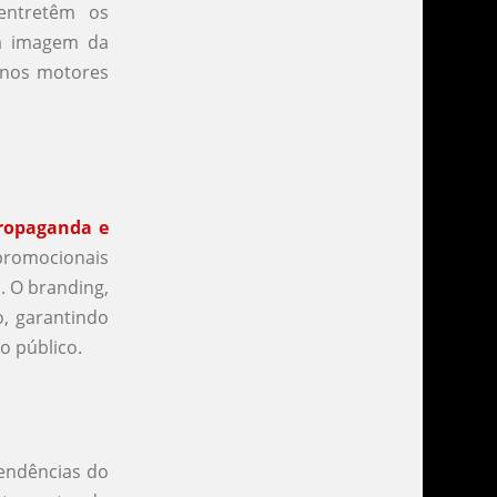
 entretêm os
a imagem da
 nos motores
ropaganda e
s promocionais
. O branding,
, garantindo
o público.
tendências do