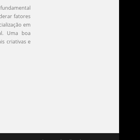
 fundamental
derar fatores
cialização em
al. Uma boa
s criativas e