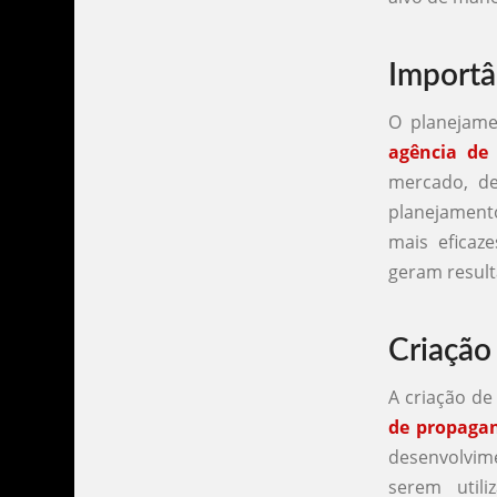
Importâ
O planejame
agência de
mercado, de
planejament
mais efica
geram result
Criação
A criação de
de propagan
desenvolvim
serem util