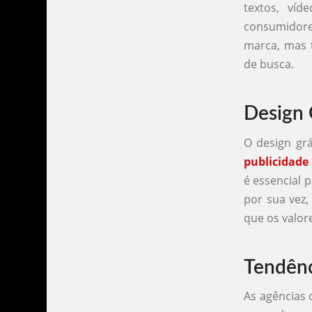
textos, víd
consumidor
marca, mas 
de busca.
Design 
O design gr
publicidade
é essencial 
por sua vez
que os valor
Tendênc
As agências 