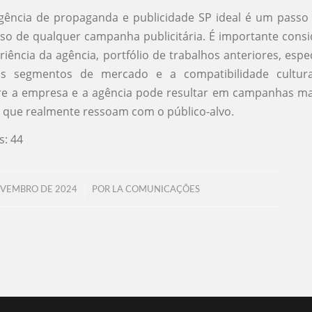
agência de propaganda e publicidade SP ideal é um passo
so de qualquer campanha publicitária. É importante consi
iência da agência, portfólio de trabalhos anteriores, espe
os segmentos de mercado e a compatibilidade cultur
re a empresa e a agência pode resultar em campanhas mai
 que realmente ressoam com o público-alvo.
s:
44
/
OVEMBRO DE 2024
POR
LA COMUNICAÇÕES