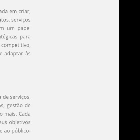
da em criar,
tos, serviços
am um papel
atégicas para
 competitivo,
e adaptar às
 de serviços,
as, gestão de
to mais. Cada
eus objetivos
 ao público-