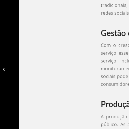
tradicionais
redes sociai
Gestão 
Com o cresc
serviço esse
serviço in
Agencia de propaganda e
monitoramen
publicidade​
sociais pode
consumidore
Produç
A produção 
público. As