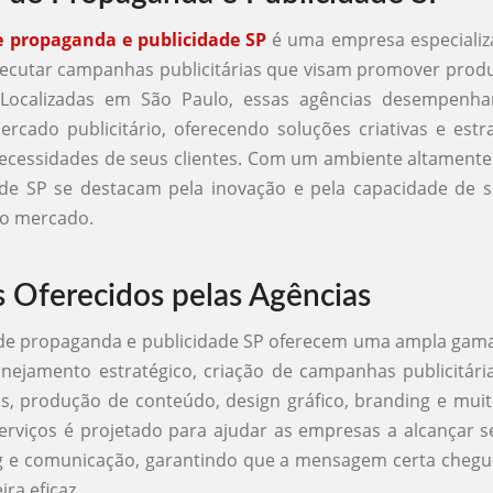
e propaganda e publicidade SP
é uma empresa especializa
xecutar campanhas publicitárias que visam promover produ
 Localizadas em São Paulo, essas agências desempenh
ercado publicitário, oferecendo soluções criativas e estr
ecessidades de seus clientes. Com um ambiente altamente
 de SP se destacam pela inovação e pela capacidade de s
do mercado.
s Oferecidos pelas Agências
de propaganda e publicidade SP oferecem uma ampla gama
anejamento estratégico, criação de campanhas publicitári
is, produção de conteúdo, design gráfico, branding e mui
rviços é projetado para ajudar as empresas a alcançar s
g e comunicação, garantindo que a mensagem certa chegue
ra eficaz.