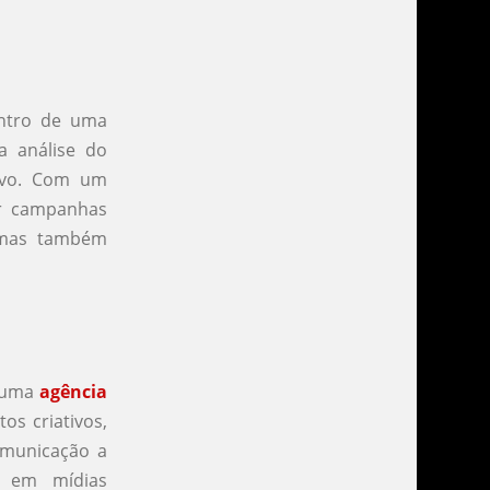
entro de uma
a análise do
alvo. Com um
er campanhas
 mas também
e uma
agência
os criativos,
omunicação a
s em mídias