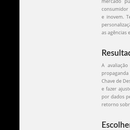
mercado pu
consumidor 
e inovem. T
personalizaç
as agências 
Resulta
A avaliação
propaganda e
Chave de De
e fazer ajus
por dados pe
retorno sobre
Escolhe