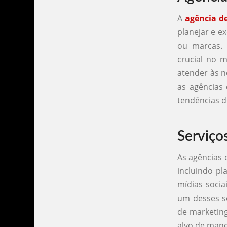
A
agência d
planejar e e
ou marcas.
crucial no m
atender às n
as agências
tendências 
Serviço
As agências 
incluindo pl
mídias socia
um desses se
de marketin
alvo de manei