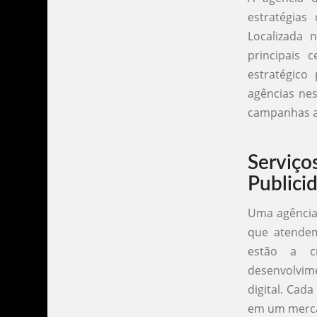
estratégia
Localizada 
principais 
estratégico
agências ne
campanhas at
Servi
Publici
Uma agência 
que atendem 
estão a cr
desenvolvime
digital. Cad
em um mercad