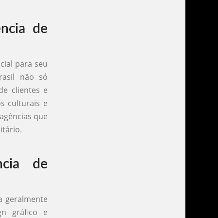
ncia de
cial para seu
rasil não só
de clientes e
s culturais e
 agências que
tário.
ncia de
ta geralmente
n gráfico e