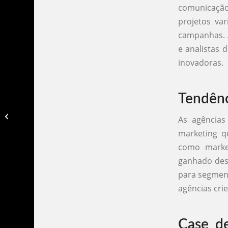
comunicação
projetos var
campanhas. A
e analistas 
inovadoras.
Tendênc
Agencia de publicidade atibaia​
As agências
marketing q
como marke
ganhado des
para segment
agências cri
Case d