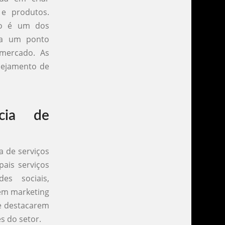
e produtos.
ião é um dos
rna um ponto
 mercado. As
nejamento de
cia de
a de serviços
pais serviços
es sociais,
 em marketing
se destacarem
s do setor.