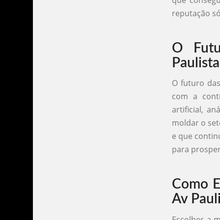
reputação só
O Futu
Paulista
O futuro das
com a contí
artificial,
moldar o set
e que contin
para prosper
Como Es
Av Paul
Escolher a m