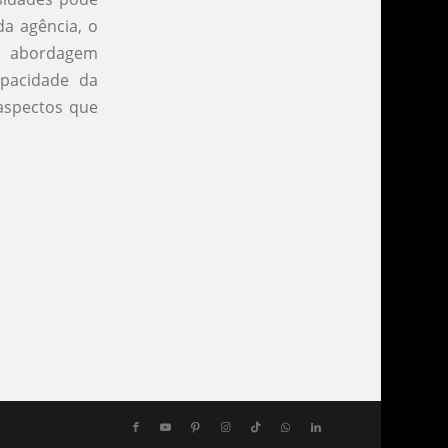
da agência, o
 a abordagem
apacidade da
 aspectos que