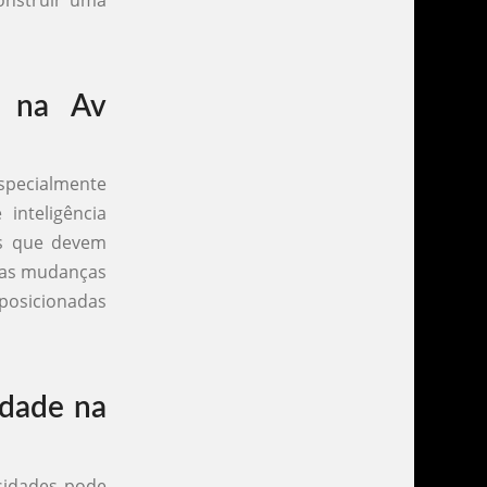
e na Av
especialmente
inteligência
as que devem
ssas mudanças
 posicionadas
idade na
ssidades pode