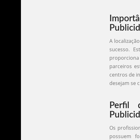
Importâ
Publici
A localizaçã
sucesso. Es
proporciona 
parceiros es
centros de i
desejam se c
Perfil
Publici
Os profissio
possuem fo