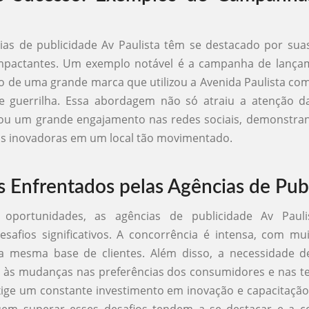
cias de publicidade Av Paulista têm se destacado por su
 impactantes. Um exemplo notável é a campanha de lanç
 de uma grande marca que utilizou a Avenida Paulista co
 guerrilha. Essa abordagem não só atraiu a atenção d
u um grande engajamento nas redes sociais, demonstrand
as inovadoras em um local tão movimentado.
s Enfrentados pelas Agências de Pub
 oportunidades, as agências de publicidade Av Paul
safios significativos. A concorrência é intensa, com mu
a mesma base de clientes. Além disso, a necessidade d
 às mudanças nas preferências dos consumidores e nas te
ige um constante investimento em inovação e capacitação
em superar esses desafios tendem a se destacar e a c