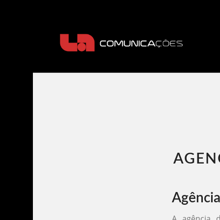
AGENC
Agência
A agência d