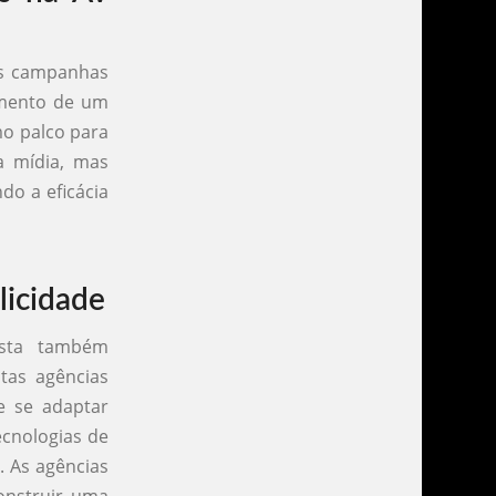
as campanhas
amento de um
mo palco para
a mídia, mas
o a eficácia
licidade
ista também
itas agências
e se adaptar
cnologias de
. As agências
onstruir uma