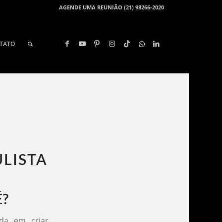
AGENDE UMA REUNIÃO (21) 98266-2020
TATO
LISTA​
É?
ada em criar