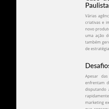
Paulista
Várias agên
criativas e
novo produto
uma ação de
também gero
de estratégi
Desafio
Apesar das
enfrentam de
disputando 
rapidamente
marketing ex
que consegu