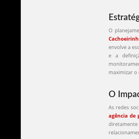
Estraté
O planejam
Cachoeirin
envolve a es
e a defini
monitorame
maximizar o 
O Impac
As redes soc
agência de 
diretament
relacioname