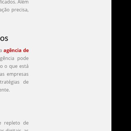
ficados. Além
ção precisa,
dos
ma
agência de
agência pode
o o que está
 as empresas
ratégias de
ente.
e repleto de
 digitais, as