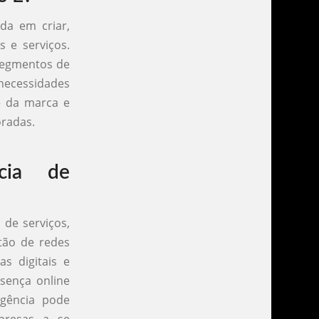
da em criar,
 e serviços.
 segmentos de
ecessidades
de da marca e
oradas.
cia de
de serviços,
stão de redes
s digitais e
esença online
agência pode