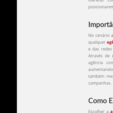
oferecer c
posicionarem
Importâ
No cenário a
qualquer
ag
e das redes
Através de 
agência con
aumentando
também mens
campanhas.
Como Es
Escolher a
a