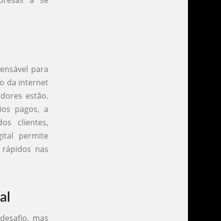
presas a se
pensável para
o da internet
dores estão.
ios pagos, a
os clientes,
tal permite
 rápidos nas
al
desafio, mas