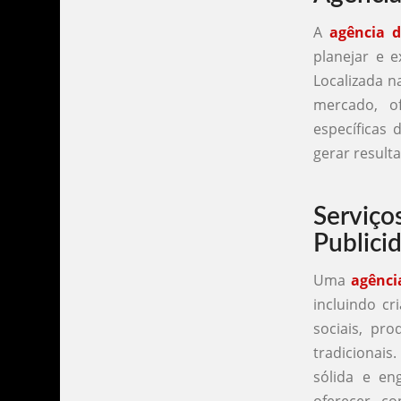
A
agência d
planejar e 
Localizada n
mercado, o
específicas 
gerar result
Servi
Publici
Uma
agênci
incluindo cr
sociais, pr
tradicionais
sólida e en