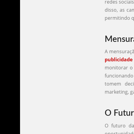
redes sociai
disso, as c
permitindo q
Mensura
A mensuraçã
publicidade
monitorar o
funcionando
tomem deci
marketing, g
O Futur
O futuro da
oportunidade