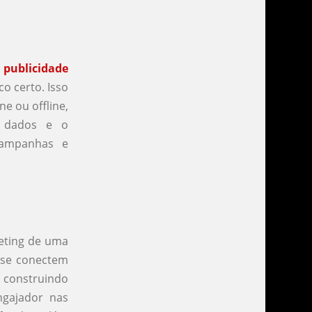
 publicidade
o certo. Isso
e ou offline,
e dados e o
campanhas e
keting de uma
 se conectem
construindo
ngajador nas