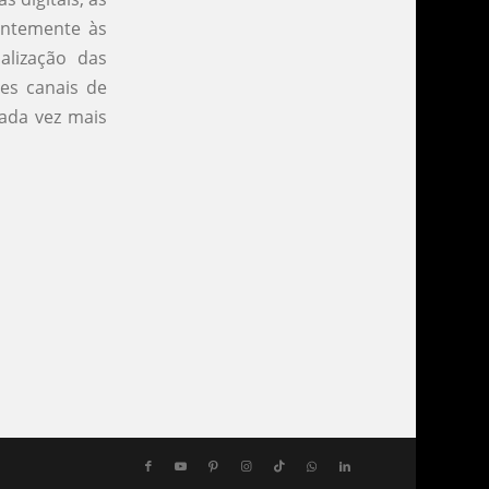
antemente às
lização das
tes canais de
ada vez mais