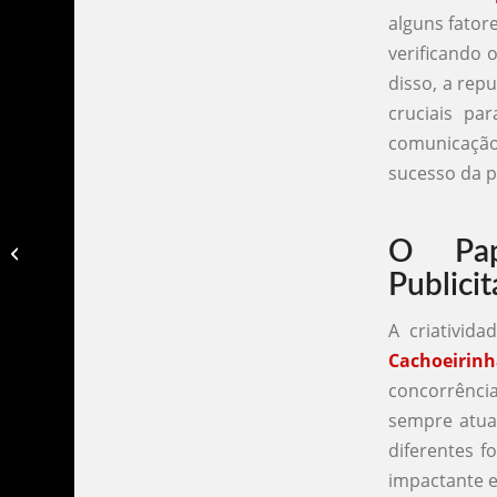
alguns fator
verificando 
disso, a rep
cruciais pa
comunicaçã
sucesso da p
O Pap
Agencia de publicidade cabo frio​
Publicit
A criativid
Cachoeirin
concorrênci
sempre atual
diferentes 
impactante 