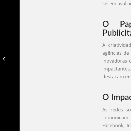
serem avalia
O Pap
Publicit
A criativid
agências de 
Agencia de publicidade canoas​
inovadoras q
impactantes
destacam em
O Impac
As redes so
comunicam c
Facebook, I