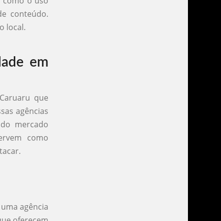
, como o uso
 de conteúdo.
 local.
dade em
 Caruaru que
ssas agências
o do mercado
servem como
tacar.
e uma agência
 que oferecem