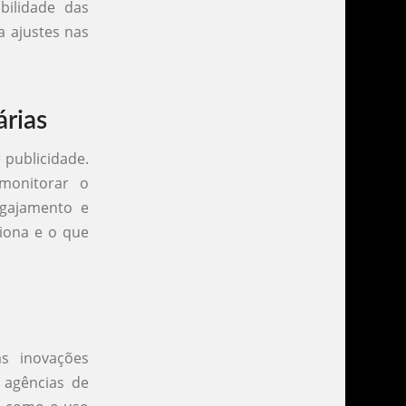
bilidade das
 ajustes nas
rias
 publicidade.
monitorar o
gajamento e
iona e o que
s inovações
 agências de