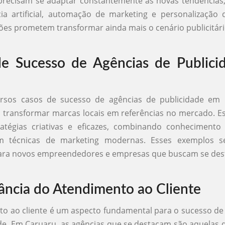
 precisam se adaptar constantemente às novas tendências
cia artificial, automação de marketing e personalização
ões prometem transformar ainda mais o cenário publicitário
e Sucesso de Agências de Publici
u
ersos casos de sucesso de agências de publicidade em
transformar marcas locais em referências no mercado. E
tratégias criativas e eficazes, combinando conheciment
om técnicas de marketing modernas. Esses exemplos 
para novos empreendedores e empresas que buscam se des
ância do Atendimento ao Cliente
o ao cliente é um aspecto fundamental para o sucesso d
de. Em Caruaru, as agências que se destacam são aquelas