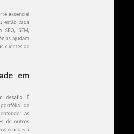
rte essencial
ru estão cada
mo SEO, SEM,
tégias ajudam
s clientes de
dade em
m desafio. É
portfólio de
 entender as
es de outros
os cruciais a