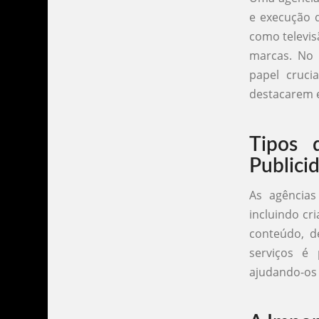
e execução d
como televis
marcas. No 
papel cruci
destacarem 
Tipos 
Publici
As agências
incluindo cr
conteúdo, d
serviços é 
ajudando-os 