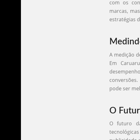
com os cons
marcas, mas
estratégias 
Medindo
A medição de
Em Caruaru
desempenho
conversões.
pode ser mel
O Futur
O futuro d
tecnológica