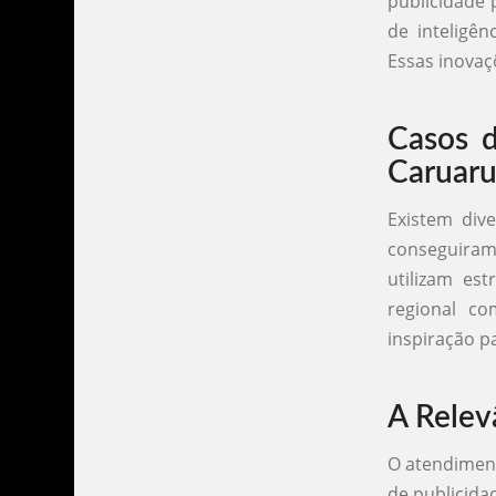
publicidade
de inteligên
Essas inovaç
Casos d
Caruar
Existem div
conseguiram 
utilizam es
regional c
inspiração 
A Relev
O atendiment
de publicida