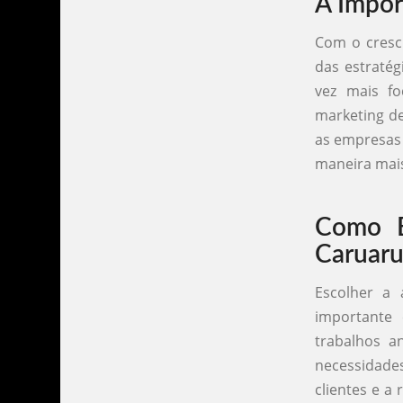
A Impor
Com o cresci
das estratég
vez mais fo
marketing de
as empresas 
maneira mais
Como E
Caruar
Escolher a 
importante 
trabalhos a
necessidade
clientes e a