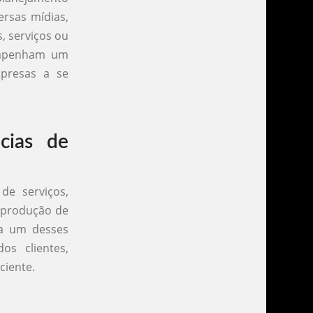
ersas mídias,
, serviços ou
sempenham um
mpresas a se
cias de
de serviços,
, produção de
da um desses
os clientes,
ciente.