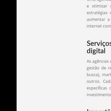
e otimizar 
estratégias
aumentar a v
internet com
Serviço
digital
As agências 
gestão de r
busca), mar
outros. Ca
específicas
investimento 