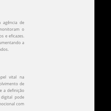
 agência de
s monitoram o
 e eficazes.
 aumentando a
ados.
el vital na
volvimento de
e a definição
digital pode
mocional com