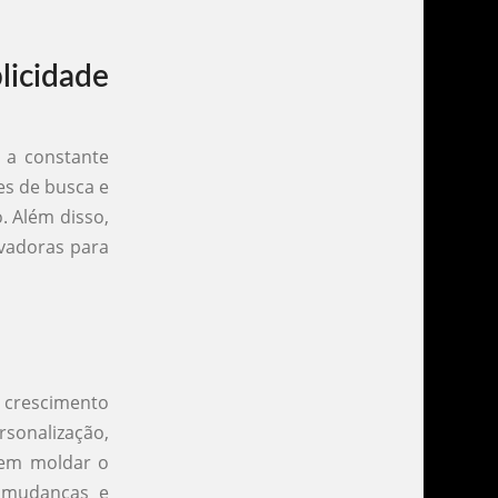
licidade
o a constante
es de busca e
. Além disso,
ovadoras para
o crescimento
rsonalização,
evem moldar o
 mudanças e