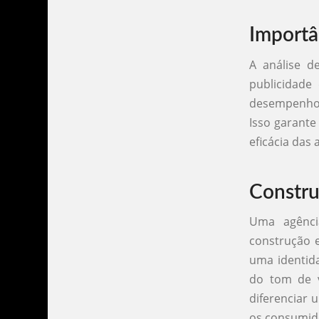
Importâ
A análise 
publicidade 
desempenho 
Isso garante
eficácia das
Constru
Uma agênci
construção e
uma identida
do tom de v
diferenciar
os consumid