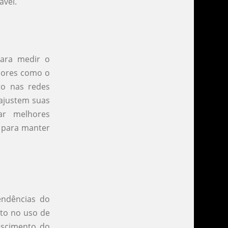
ável.
para medir o
dores como o
to nas redes
 ajustem suas
ar melhores
l para manter
endências do
to no uso de
rescimento do