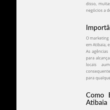
disso, muit
negócios a d
Importâ
O marketing 
em Atibaia, 
As agências
para alcanç
locais aum
consequentem
para qualque
Como E
Atibaia