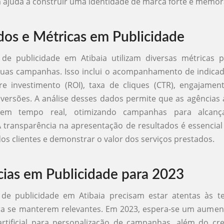
juda a construir uma identidade de marca forte e memor
dos e Métricas em Publicidade
 de publicidade em Atibaia utilizam diversas métricas 
suas campanhas. Isso inclui o acompanhamento de indica
re investimento (ROI), taxa de cliques (CTR), engajamen
nversões. A análise desses dados permite que as agências
s em tempo real, otimizando campanhas para alcanç
A transparência na apresentação de resultados é essencia
dos clientes e demonstrar o valor dos serviços prestados.
ias em Publicidade para 2023
 de publicidade em Atibaia precisam estar atentas às t
a se manterem relevantes. Em 2023, espera-se um aumen
 artificial para personalização de campanhas, além do c