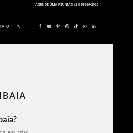
AGENDE UMA REUNIÃO (21) 98266-2020
TATO
BAIA​
baia?
da em criar,