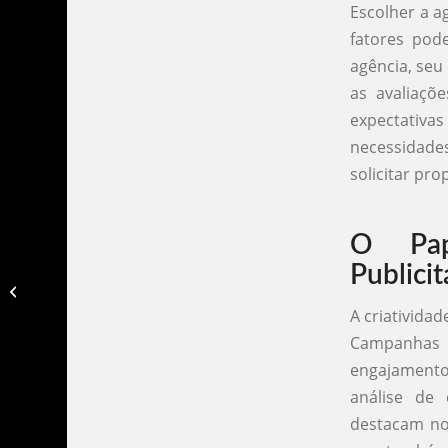
Escolher a a
fatores pod
agência, seu 
as avaliaçõ
expectativ
necessidade
solicitar pr
O Pap
Publicit
Agencia de publicidade em
araraquara​
A criativida
Campanhas c
engajamento
análise de
destacam no