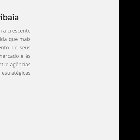
ibaia
m a crescente
dida que mais
ento de seus
mercado e às
ntre agências
 estratégicas