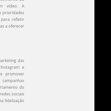
em vídeo. A
o prioridades
ara refletir
as a oferecer
arketing das
 Instagram e
 e promover
m campanhas
ortamento do
redes sociais
a fidelização