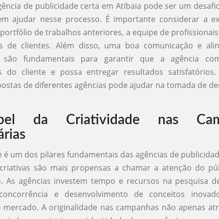
gência de publicidade certa em Atibaia pode ser um desafi
em ajudar nesse processo. É importante considerar a ex
portfólio de trabalhos anteriores, a equipe de profissionai
es de clientes. Além disso, uma boa comunicação e al
as são fundamentais para garantir que a agência co
s do cliente e possa entregar resultados satisfatórios.
opostas de diferentes agências pode ajudar na tomada de de
el da Criatividade nas Cam
árias
de é um dos pilares fundamentais das agências de publicidad
riativas são mais propensas a chamar a atenção do púb
. As agências investem tempo e recursos na pesquisa de
 concorrência e desenvolvimento de conceitos inovad
 mercado. A originalidade nas campanhas não apenas atra