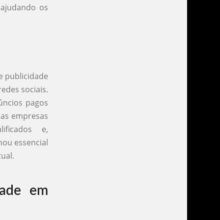
 ajudando os
e publicidade
edes sociais.
úncios pagos
 as empresas
ificados e,
nou essencial
ual.
dade em