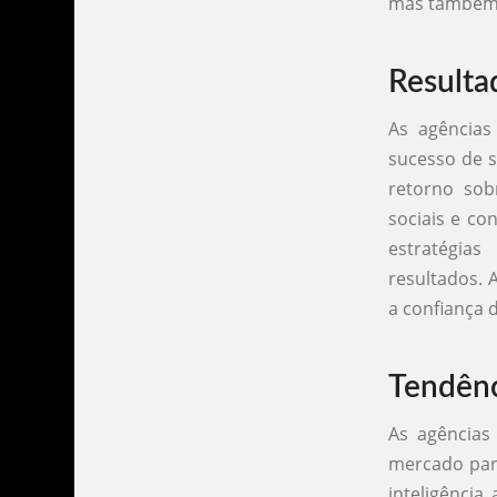
mas também a
Resulta
As agências
sucesso de 
retorno sob
sociais e co
estratégia
resultados. 
a confiança 
Tendênc
As agências
mercado par
inteligência