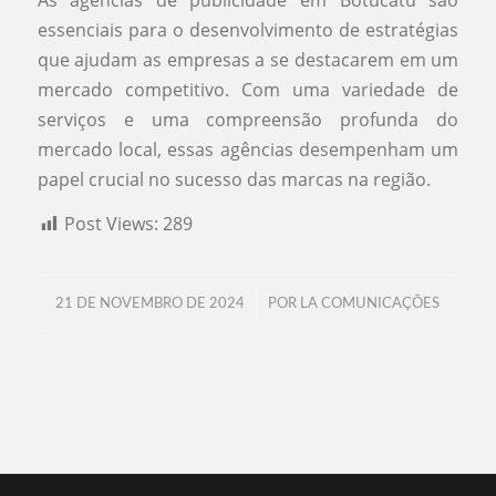
essenciais para o desenvolvimento de estratégias
que ajudam as empresas a se destacarem em um
mercado competitivo. Com uma variedade de
serviços e uma compreensão profunda do
mercado local, essas agências desempenham um
papel crucial no sucesso das marcas na região.
Post Views:
289
/
21 DE NOVEMBRO DE 2024
POR
LA COMUNICAÇÕES