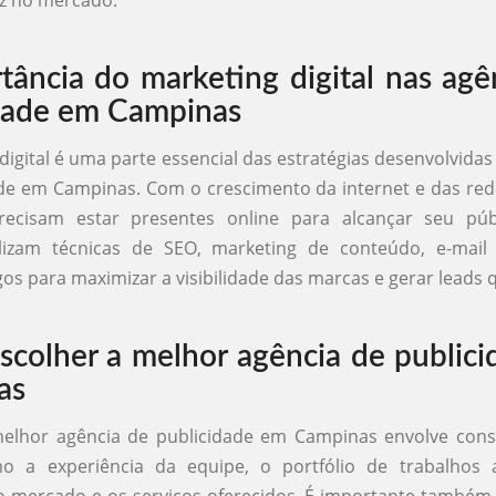
caz no mercado.
tância do marketing digital nas agê
dade em Campinas
digital é uma parte essencial das estratégias desenvolvidas
de em Campinas. Com o crescimento da internet e das rede
ecisam estar presentes online para alcançar seu públ
ilizam técnicas de SEO, marketing de conteúdo, e-mail
os para maximizar a visibilidade das marcas e gerar leads q
colher a melhor agência de public
as
melhor agência de publicidade em Campinas envolve consi
mo a experiência da equipe, o portfólio de trabalhos a
 mercado e os serviços oferecidos. É importante também v