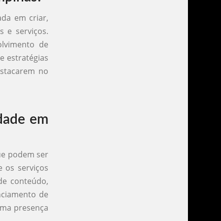
da em criar,
 e serviços.
olvimento de
e estratégias
destacarem no
idade em
que podem ser
e os serviços
de conteúdo,
enciamento de
 uma presença