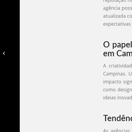
agência pos
atualizada c
expectativas
O papel
em Cam
Agencia de publicidade em cabo frio​
A criativid
Campinas. U
impacto sign
como designe
ideias inova
Tendênc
As agências