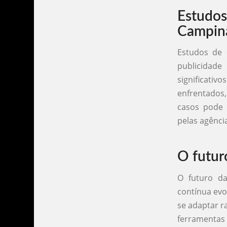
Estudo
Campin
Estudos de 
publicidad
significati
enfrentados,
casos pode f
pelas agênci
O futur
O futuro d
contínua evo
se adaptar 
ferramentas 