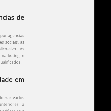
ncias de
 por agências
s sociais, as
ico-alvo. As
 marketing e
ualificados.
idade em
derar vários
nteriores, a
erificar se a