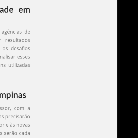
dade em
 agências de
 resultados
 os desafios
nalisar esses
ns utilizadas
ampinas
ssor, com a
as precisarão
r e às novas
as serão cada