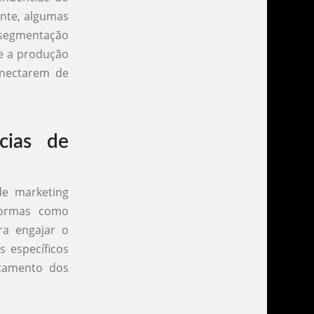
ente, algumas
a segmentação
 e a produção
onectarem de
cias de
de marketing
aformas como
ra engajar o
s específicos
rtamento dos