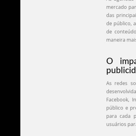
mercado para
das principa
de público, 
de conteúdo
maneira mais
O impa
publici
As redes so
desenvolvid
Facebook, I
público e pr
para cada p
usuários par