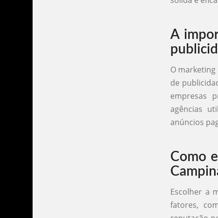
sólida e efi
A impor
publici
O marketing 
de publicida
empresas pr
agências ut
anúncios pag
Como es
Campin
Escolher a 
fatores, co
reputação no