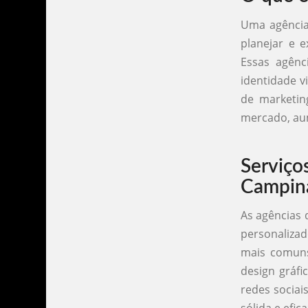
Uma agência
planejar e 
Essas agênc
identidade v
de marketing
mercado, aum
Serviço
Campin
As agências 
personalizad
mais comuns
design gráfi
redes sociai