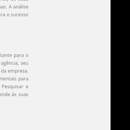
as. A análise
ara o sucesso
rtante para o
 agência, seu
s da empresa.
mentais para
. Pesquisar e
tende às suas