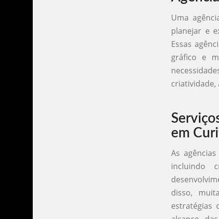
Uma agência
planejar e 
Essas agênci
gráfico e m
necessidades
criatividade
Serviço
em Curi
As agências
incluindo 
desenvolvim
disso, muit
estratégias