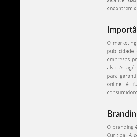
alcance da
encontrem s
Importâ
O marketing
publicidade
empresas pre
alvo. As agê
para garant
online é f
consumidores
Brandin
O branding é
Curitiba. A 