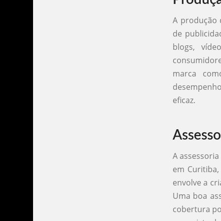
A produção d
de publicida
blogs, víd
consumidore
marca com
desempenho 
eficaz.
Assesso
A assessoria
em Curitiba
envolve a cr
Uma boa ass
cobertura po