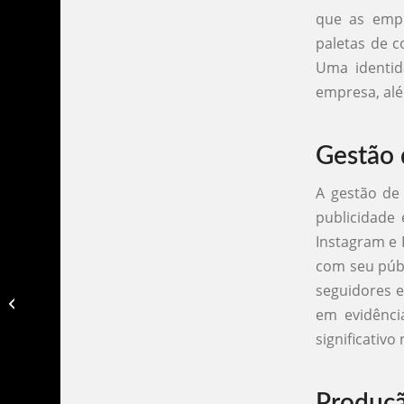
que as empr
paletas de c
Uma identid
empresa, alé
Gestão 
A gestão de
publicidade
Instagram e 
com seu públ
seguidores e
Agencia de publicidade em cuiaba​
em evidênci
significativ
Produç