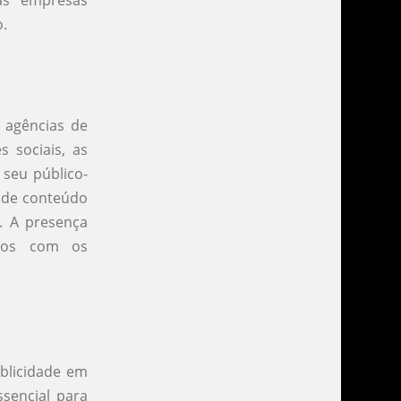
as empresas
.
 agências de
 sociais, as
 seu público-
g de conteúdo
. A presença
uros com os
ublicidade em
ssencial para