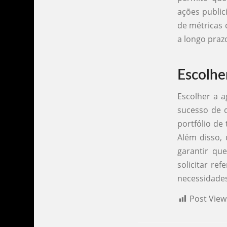
ações public
de métricas 
a longo praz
Escolhe
Escolher a a
sucesso de q
portfólio de
Além disso,
garantir que
solicitar re
necessidades
Post View