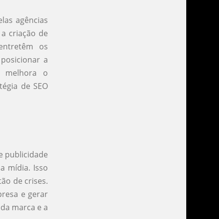
elas agências
 a criação de
entretêm os
posicionar a
 melhora o
tégia de SEO
e publicidade
 mídia. Isso
ão de crises.
resa e gerar
 da marca e a