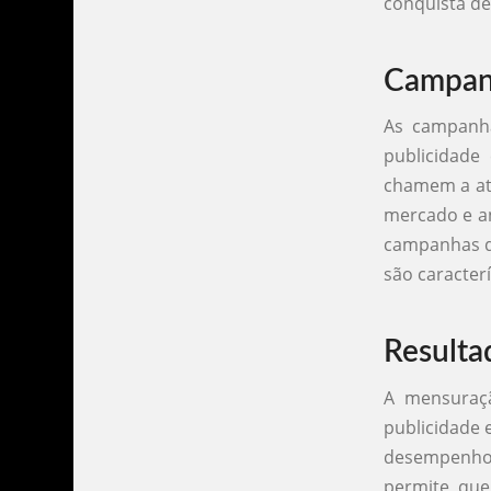
conquista de
Campanh
As campanha
publicidade
chamem a ate
mercado e a
campanhas qu
são caracter
Resulta
A mensuraçã
publicidade 
desempenho 
permite que