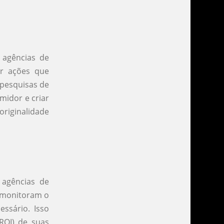
 agências de
er ações que
 pesquisas de
idor e criar
originalidade
 agências de
s monitoram o
ssário. Isso
ROI) de suas