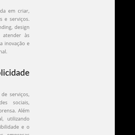
da em criar,
 e serviços.
nding, design
a atender às
ua inovação e
nal.
licidade
de serviços,
es sociais,
prensa. Além
, utilizando
bilidade e o