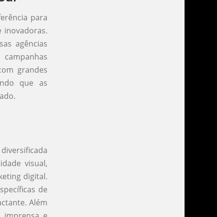
erência para
e inovadoras.
sas agências
e campanhas
 com grandes
indo que as
ado.
diversificada
idade visual,
ting digital.
specíficas de
actante. Além
e imprensa e