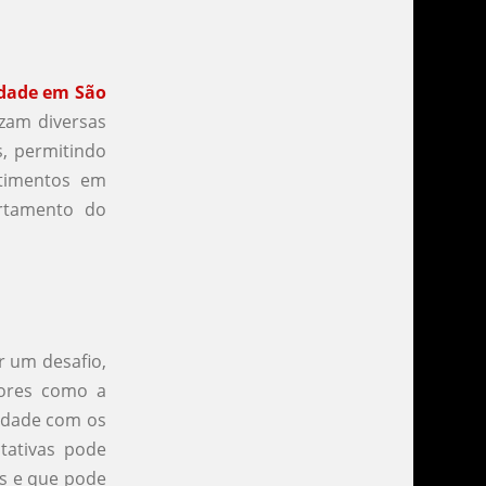
idade em São
izam diversas
, permitindo
stimentos em
rtamento do
r um desafio,
tores como a
lidade com os
ctativas pode
es e que pode