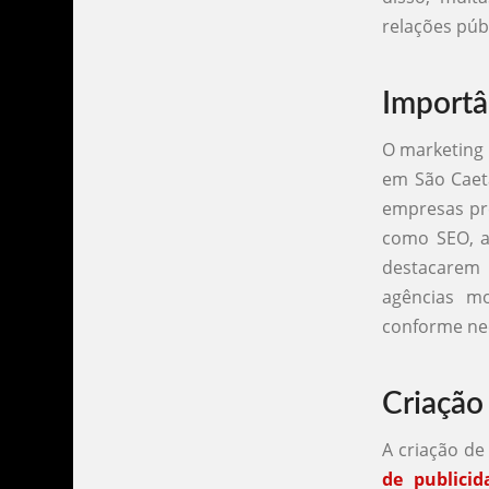
relações púb
Importâ
O marketing 
em São Caeta
empresas pre
como SEO, a
destacarem 
agências m
conforme ne
Criação
A criação de
de publici