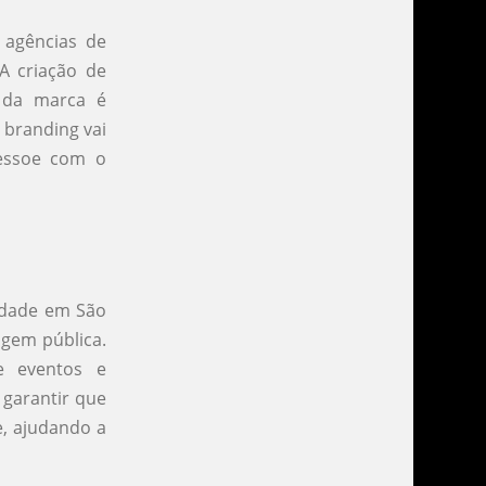
 agências de
A criação de
a da marca é
branding vai
essoe com o
cidade em São
agem pública.
de eventos e
 garantir que
e, ajudando a