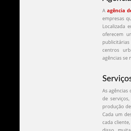
A
agência d
empresas que
Localizada 
oferecem u
publicitári
centros ur
agências se 
Serviço
As agências 
de serviços,
produção de 
Cada um dess
cada cliente
disso, muit