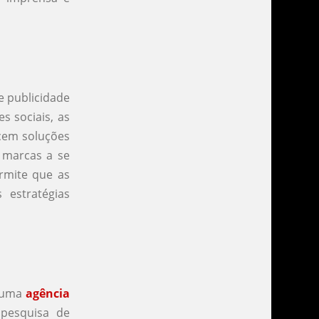
e publicidade
s sociais, as
ecem soluções
 marcas a se
rmite que as
estratégias
e uma
agência
 pesquisa de