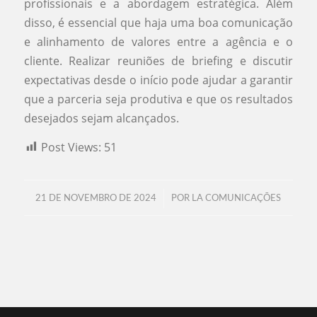
profissionais e a abordagem estratégica. Além
disso, é essencial que haja uma boa comunicação
e alinhamento de valores entre a agência e o
cliente. Realizar reuniões de briefing e discutir
expectativas desde o início pode ajudar a garantir
que a parceria seja produtiva e que os resultados
desejados sejam alcançados.
Post Views:
51
/
21 DE NOVEMBRO DE 2024
POR
LA COMUNICAÇÕES