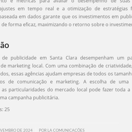
nto e métricas para avaliar o desempenho de suas
ajustes em tempo real e a otimização de estratégias f
aseada em dados garante que os investimentos em publi
 de forma eficaz, maximizando o retorno sobre o investimen
são
s de publicidade em Santa Clara desempenham um pap
de marketing local. Com uma combinação de criatividade,
ados, essas agências ajudam empresas de todos os tamanh
ivos de comunicação e marketing. A escolha de uma 
as particularidades do mercado local pode fazer toda a 
ma campanha publicitária.
s:
25
/
OVEMBRO DE 2024
POR
LA COMUNICAÇÕES