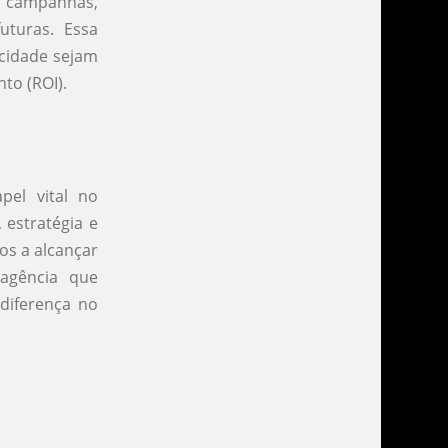
 campanhas,
uturas. Essa
cidade sejam
to (ROI).
el vital no
 estratégia e
os a alcançar
agência que
diferença no