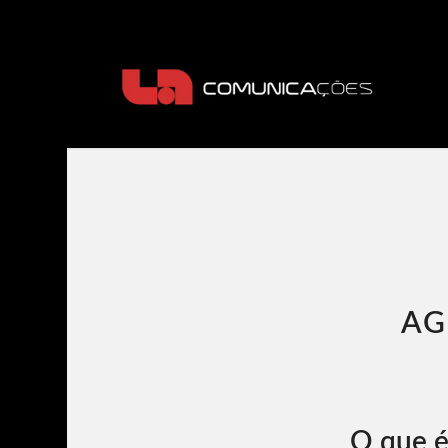
AG
O que é