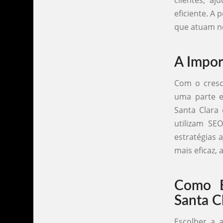
clientes, a
eficiente. A
que atuam ne
A Impor
Com o cresci
uma parte es
Santa Clara
utilizam SE
estratégias
mais eficaz,
Como E
Santa C
Escolher a 