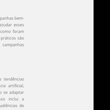
ampanhas bem-
studar esses
, como foram
práticos são
s campanhas
s tendências
 artificial,
o se adaptar
so inclui a
udiências de