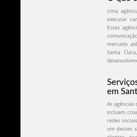
Uma agência
executar ca
Essas agênc
comunicaçã
mercado até
Santa Clar
desenvolvime
Serviço
em Sant
As agências 
incluem cria
redes sociai
um desses se