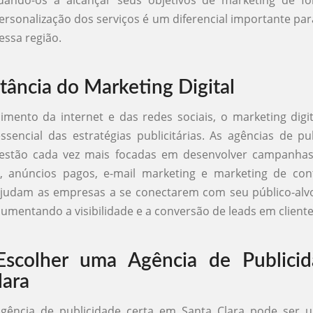
judando-os a alcançar seus objetivos de marketing de fo
 personalização dos serviços é um diferencial importante par
ssa região.
tância do Marketing Digital
mento da internet e das redes sociais, o marketing digi
sencial das estratégias publicitárias. As agências de p
 estão cada vez mais focadas em desenvolver campanhas 
O, anúncios pagos, e-mail marketing e marketing de con
 ajudam as empresas a se conectarem com seu público-alv
 aumentando a visibilidade e a conversão de leads em cliente
scolher uma Agência de Publici
lara
agência de publicidade certa em Santa Clara pode ser u