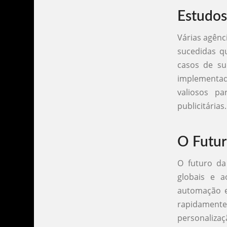
Estudos
Várias agênc
sucedidas q
casos de su
implementad
valiosos p
publicitárias.
O Futur
O futuro da
globais e a
automação e
rapidament
personaliza