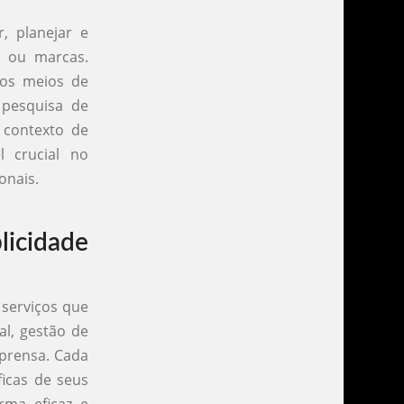
, planejar e
s ou marcas.
 os meios de
pesquisa de
 contexto de
 crucial no
onais.
licidade
 serviços que
al, gestão de
mprensa. Cada
ficas de seus