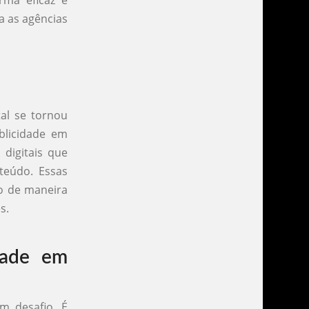
rma eficaz e
a as agências
tal se tornou
ublicidade em
digitais que
teúdo. Essas
o de maneira
s.
dade em
m desafio. É