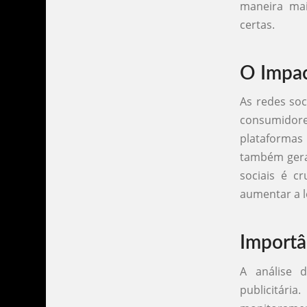
maneira mai
certas.
O Impac
As redes so
consumidores
plataforma
também gera
sociais é c
aumentar a l
Importâ
A análise 
publicitária