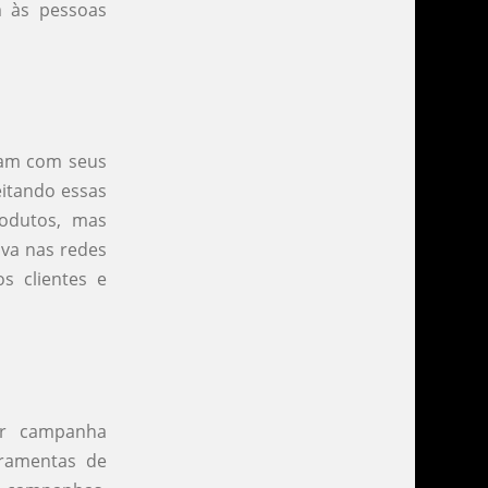
m às pessoas
cam com seus
eitando essas
odutos, mas
va nas redes
s clientes e
er campanha
erramentas de