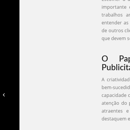
importante 
trabalhos a
entender as
de outros cl
que devem se
O Pap
Publicit
A criativid
bem-sucedid
Agencia de publicidade santa
capacidade d
catarina​
atenção do p
atraentes 
destaquem e