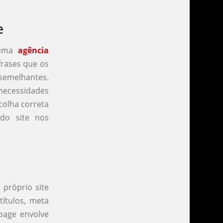
e
 uma
agência
 frases que os
 semelhantes.
 necessidades
colha correta
do site nos
 próprio site
ítulos, meta
-page envolve