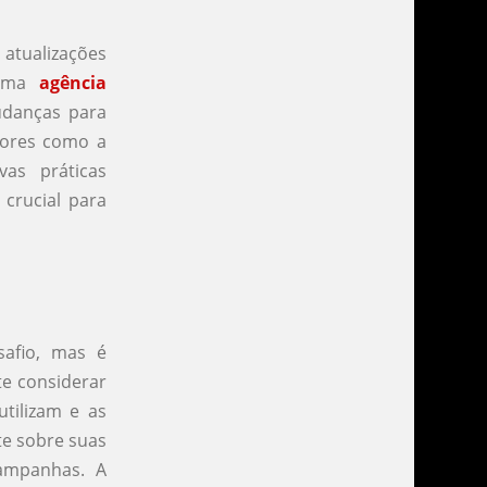
atualizações
 Uma
agência
udanças para
atores como a
vas práticas
crucial para
afio, mas é
te considerar
utilizam e as
te sobre suas
campanhas. A