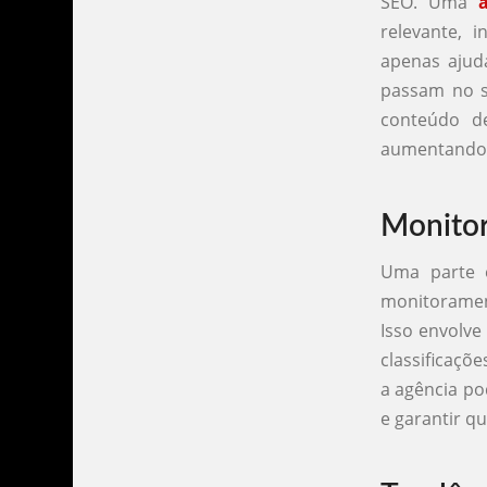
SEO. Uma
relevante, 
apenas ajud
passam no si
conteúdo de
aumentando a
Monitor
Uma parte 
monitorament
Isso envolve
classificaçõ
a agência po
e garantir q