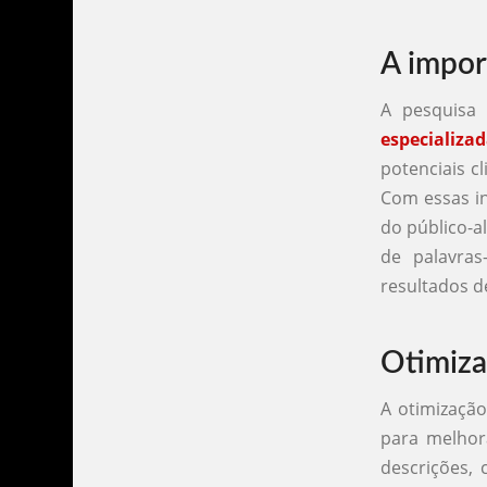
A impor
A pesquisa
especializa
potenciais c
Com essas in
do público-a
de palavra
resultados d
Otimiza
A otimização
para melhor
descrições, 