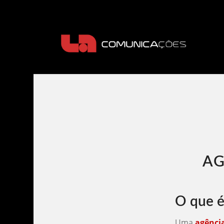
AG
O que é
Uma
agênci