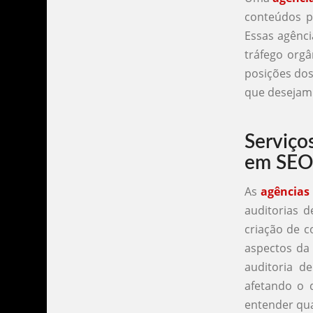
conteúdos p
Essas agênci
tráfego orgâ
posições dos
que desejam
Serviço
em SE
As
agências
auditorias d
criação de c
aspectos da 
auditoria d
afetando o 
entender qua