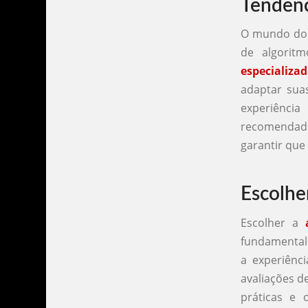
Tendênc
O mundo do 
de algorit
especializa
adaptar suas
experiência
recomendada
garantir que
Escolhe
Escolher a
fundamental 
a experiênci
avaliações d
práticas e 