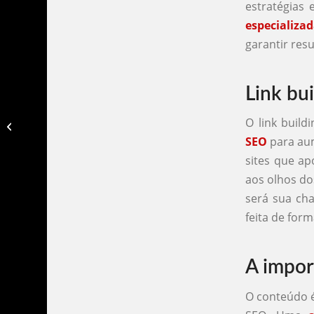
estratégias
especializa
garantir res
Link bui
O link build
Agencia especialista em seo​
SEO
para aum
sites que ap
aos olhos do
será sua cha
feita de form
A impor
O conteúdo é