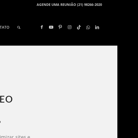
AGENDE UMA REUNIÃO (21) 98266-2020
TATO
EO​
?
mizar sites e