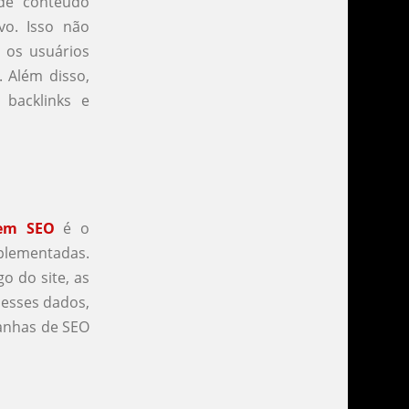
de conteúdo
vo. Isso não
 os usuários
. Além disso,
 backlinks e
 em SEO
é o
mplementadas.
o do site, as
 esses dados,
panhas de SEO