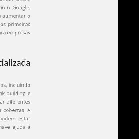
mo o Google.
ra aumentar o
nas primeiras
para empresas
ializada
os, incluindo
nk building e
ar diferentes
m cobertas. A
 podem estar
have ajuda a