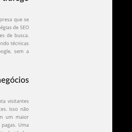
presa que se
tégias de SEO
res de busca.
zando técnicas
ogle, sem a
egócios
ta visitantes
es. Isso não
em um maior
s pagas. Uma