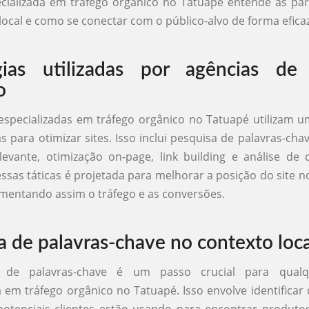
cializada em tráfego orgânico no Tatuapé entende as par
ocal e como se conectar com o público-alvo de forma eficaz
gias utilizadas por agências de 
o
especializadas em tráfego orgânico no Tatuapé utilizam 
s para otimizar sites. Isso inclui pesquisa de palavras-cha
evante, otimização on-page, link building e análise de 
sas táticas é projetada para melhorar a posição do site n
mentando assim o tráfego e as conversões.
a de palavras-chave no contexto loca
 de palavras-chave é um passo crucial para qualq
a em tráfego orgânico no Tatuapé. Isso envolve identificar
potenciais clientes estão usando para encontrar produto