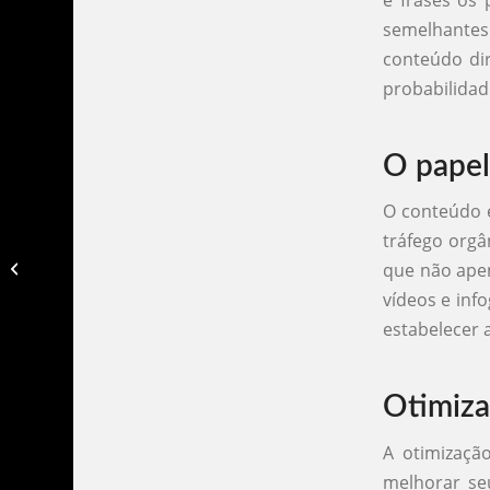
semelhante
conteúdo di
probabilidad
O papel
O conteúdo é
tráfego orgâ
Agência especializada em tráfego
que não apen
orgânico na mooca​
vídeos e inf
estabelecer a
Otimiza
A otimizaçã
melhorar se