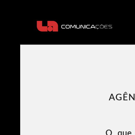
AGÊN
O que 