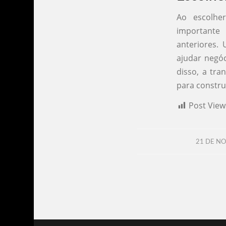
Ao escolhe
importante 
anteriores.
ajudar negóc
disso, a tra
para constru
Post View
21 DE N