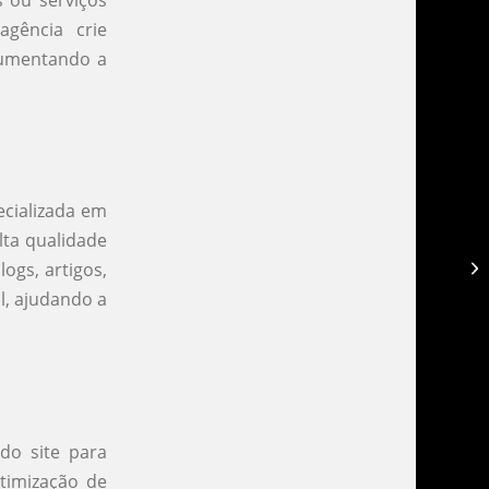
gência crie
aumentando a
ecializada em
lta qualidade
Ag
ogs, artigos,
l, ajudando a
do site para
timização de