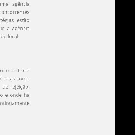
uma agência
 concorrentes
tégias estão
que a agência
do local.
re monitorar
métricas como
de rejeição.
do e onde há
ntinuamente