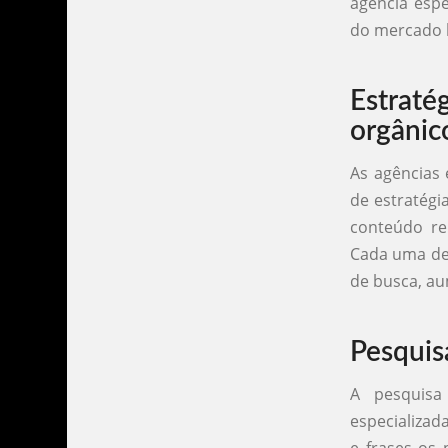
agência espe
do mercado l
Estraté
orgânic
As agências 
de estratégia
conteúdo rel
Cada uma des
de busca, au
Pesquis
A pesquisa
especializad
e frases os 