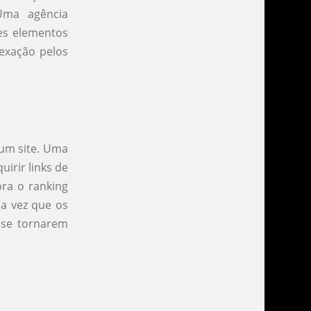
 Uma agência
es elementos
dexação pelos
 um site. Uma
irir links de
ora o ranking
a vez que os
 se tornarem