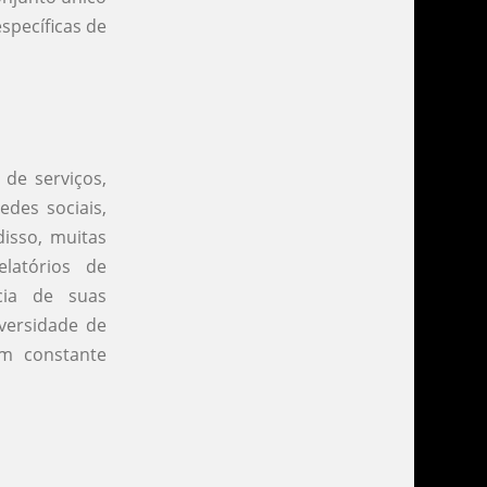
specíficas de
de serviços,
edes sociais,
disso, muitas
latórios de
cia de suas
versidade de
m constante