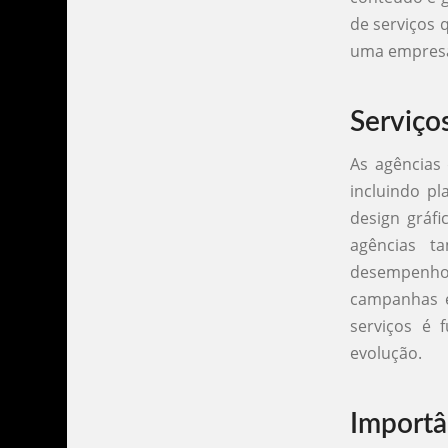
de serviços 
uma empres
Serviço
As agências
incluindo pl
design gráfi
agências t
desempenho
campanhas e
serviços é
evolução.
Importâ