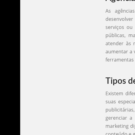
As agência
desenvolver
serviços ou
públicas, ma
atender às n
aumentar a v
ferramentas
Tipos d
Existem dif
suas especi
publicitári
gerenciar a
marketing di
conteúdo e g