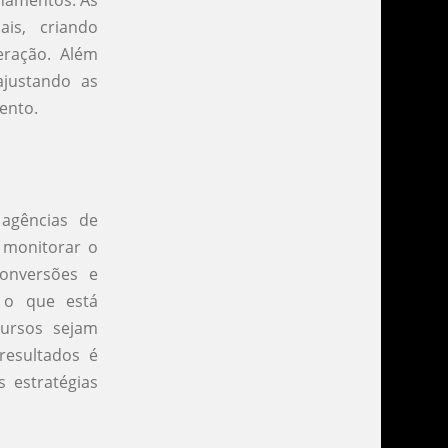
is, criando
eração. Além
ajustando as
ento.
agências de
 monitorar o
onversões e
m o que está
cursos sejam
resultados é
 estratégias