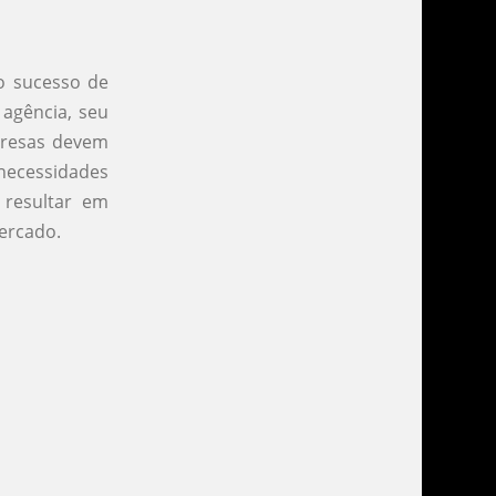
 o sucesso de
 agência, seu
mpresas devem
 necessidades
 resultar em
ercado.