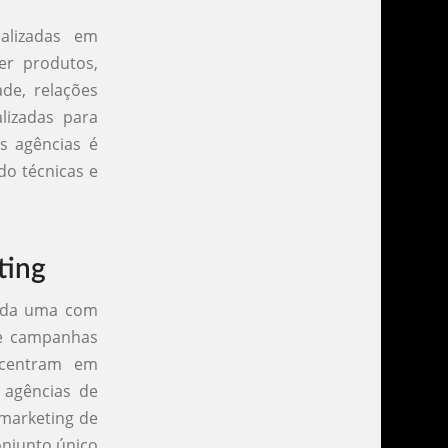
alizadas em
er produtos,
de, relações
alizadas para
as agências é
do técnicas e
ting
cada uma com
de campanhas
oncentram em
 agências de
 marketing de
onjunto único