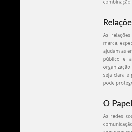
combinação d
Relaçõe
As relaçõe
marca, espec
ajudam as em
público e a
organização 
seja clara e
pode protege
O Papel
As redes so
comunicação
com seus co