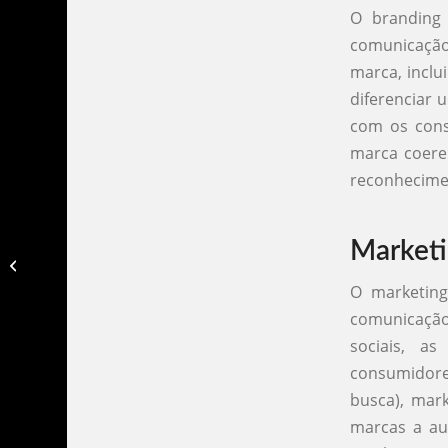
O branding
comunicação
marca, inclu
diferenciar
com os cons
marca coere
reconhecime
Marketi
Agencias brasileiras de publicidade​
O marketing
comunicação
sociais, a
consumidore
busca), mark
marcas a aum