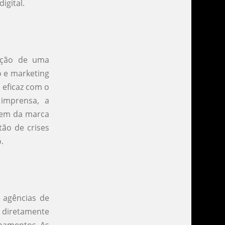
igital.
ação de uma
o e marketing
 eficaz com o
 imprensa, a
agem da marca
tão de crises
.
 agências de
 diretamente
namentos. As