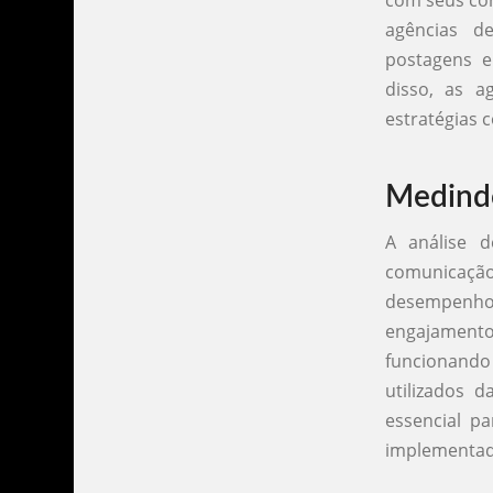
agências d
postagens e
disso, as a
estratégias 
Medindo
A análise 
comunicação
desempenho
engajamento
funcionando
utilizados 
essencial p
implementad