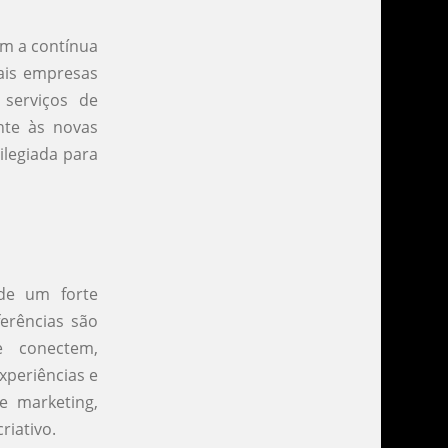
m a contínua
mais empresas
serviços de
nte às novas
ilegiada para
de um forte
erências são
e conectem,
xperiências e
e marketing,
riativo.