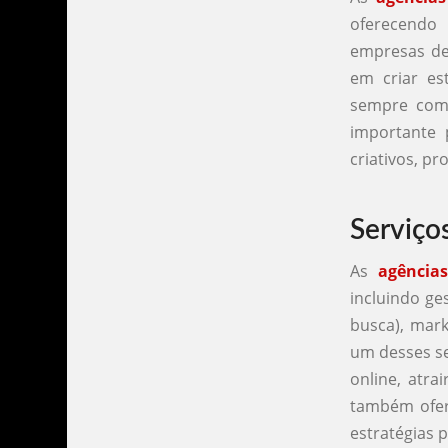
oferecendo
empresas de
em criar est
sempre com 
importante p
criativos, pr
Serviço
As
agência
incluindo ge
busca), mark
um desses se
online, atra
também ofer
estratégias 