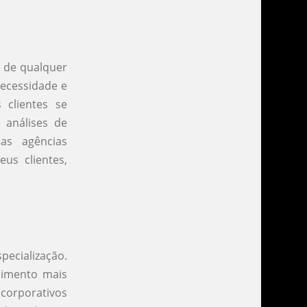
o de qualquer
cessidade e
 clientes se
 análises de
as agências
us clientes,
cialização.
dimento mais
corporativos