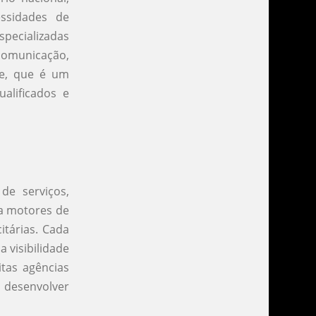
ssidades de
pecializadas
 comunicação,
de, que é um
ualificados e
e serviços,
ra motores de
itárias. Cada
 visibilidade
itas agências
 desenvolver