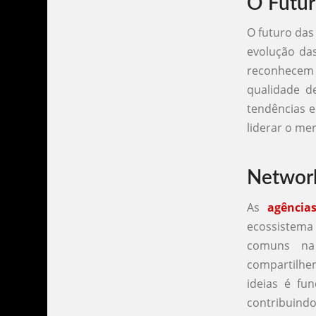
O Futur
O futuro da
evolução das
reconhecem
qualidade d
tendências e
liderar o mer
Network
As
agência
ecossistema
comuns na 
compartilhem
ideias é fu
contribuindo