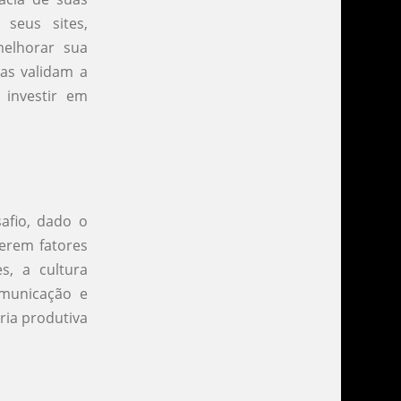
seus sites,
elhorar sua
as validam a
 investir em
afio, dado o
erem fatores
s, a cultura
omunicação e
ria produtiva