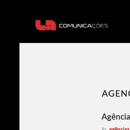
AGENC
Agência
As
agência