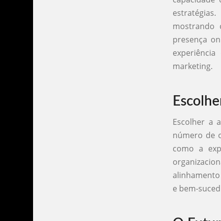
estratégia
mostrando 
presença on
experiência
marketing.
Escolhe
Escolher a 
número de o
como a expe
organizacio
alinhamento 
e bem-suced