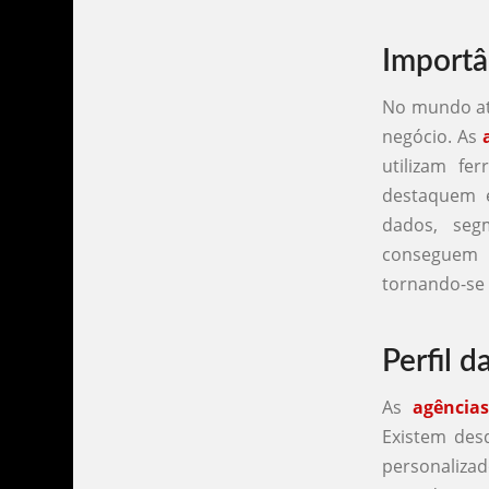
Importâ
No mundo atu
negócio. As
utilizam fe
destaquem e
dados, seg
conseguem m
tornando-se 
Perfil d
As
agência
Existem des
personaliza