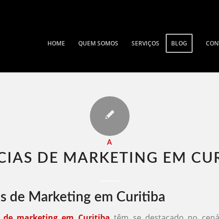
HOME
QUEM SOMOS
SERVIÇOS
BLOG
CON
A
IAS DE MARKETING EM CUR
s de Marketing em Curitiba
s de marketing em Curitiba
têm se destacado no cenár