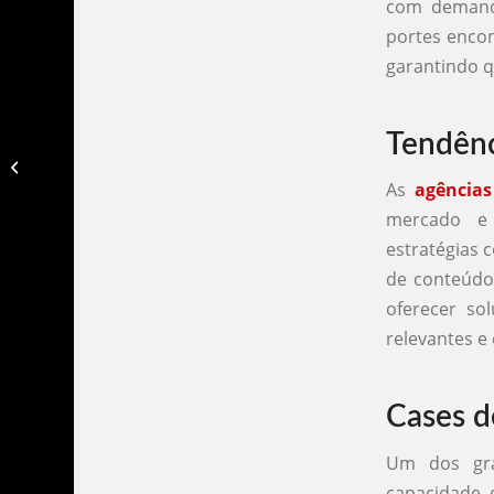
com demanda
portes enco
garantindo q
Tendênc
Agencias de marketing em campinas​
As
agências
mercado e
estratégias 
de conteúdo
oferecer so
relevantes e
Cases d
Um dos gra
capacidade 