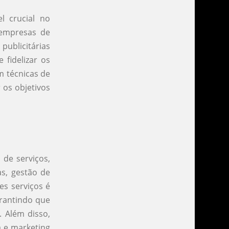
 crucial no
 empresas de
publicitárias
 fidelizar os
m técnicas de
 os objetivos
de serviços,
as, gestão de
es serviços é
arantindo que
 Além disso,
 e marketing