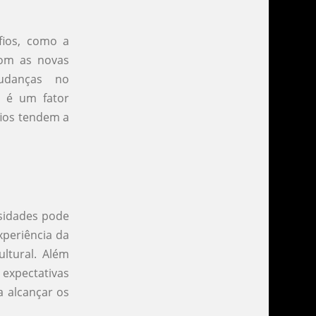
fios, como a
com as novas
udanças no
 é um fator
fios tendem a
sidades pode
xperiência da
ultural. Além
 expectativas
a alcançar os