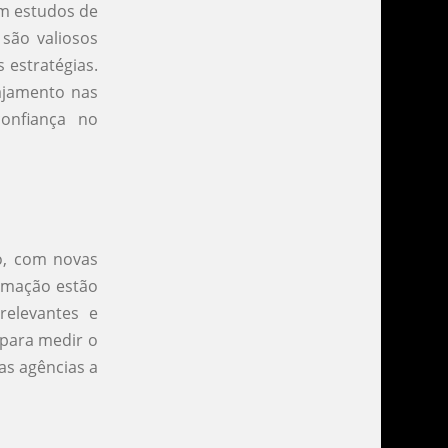
m estudos de
são valiosos
 estratégias.
ajamento nas
confiança no
o, com novas
tomação estão
relevantes e
 para medir o
s agências a