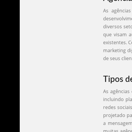
As agência
desenvolvim
diversos set
que visam au
existentes. 
marketing di
de seus clien
Tipos d
As agências
incluindo pl
redes sociai
projetado pa
a mensagem 
muitas agên