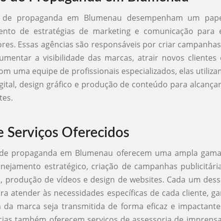
s de propaganda em Blumenau desempenham um papel
ento de estratégias de marketing e comunicação para
ores. Essas agências são responsáveis por criar campanhas 
mentar a visibilidade das marcas, atrair novos clientes e
Com uma equipe de profissionais especializados, elas utiliza
gital, design gráfico e produção de conteúdo para alcançar
tes.
e Serviços Oferecidos
 de propaganda em Blumenau oferecem uma ampla gama 
anejamento estratégico, criação de campanhas publicitári
s, produção de vídeos e design de websites. Cada um dess
ra atender às necessidades específicas de cada cliente, g
da marca seja transmitida de forma eficaz e impactante.
cias também oferecem serviços de assessoria de imprensa