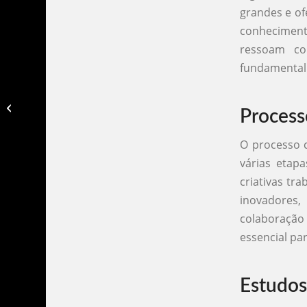
grandes e o
conheciment
ressoam co
fundamental 
Agencias de propaganda em bh​
Process
O processo 
várias etap
criativas tr
inovadores,
colaboração
essencial pa
Estudos