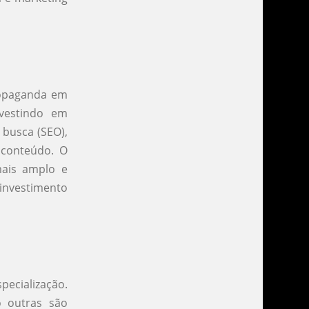
propaganda em
vestindo em
 busca (SEO),
 conteúdo. O
mais amplo e
investimento
ecialização.
o outras são