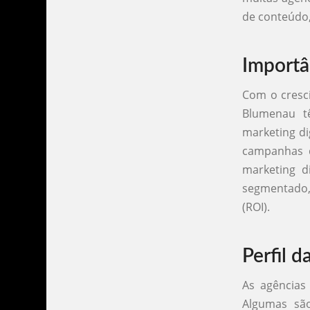
de conteúdo,
Importâ
Com o cresci
Blumenau t
marketing di
campanhas d
marketing d
segmentado,
(ROI).
Perfil d
As agências
Algumas são