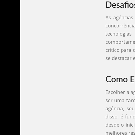
Desafio
As agências
concorrênci
tecnologi
comportame
crítico para
se destacar e
Como Es
Escolher a 
ser uma tare
agência, seu
disso, é fun
desde o iníc
melhores res