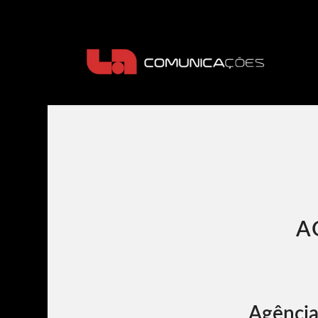
A
Agênci