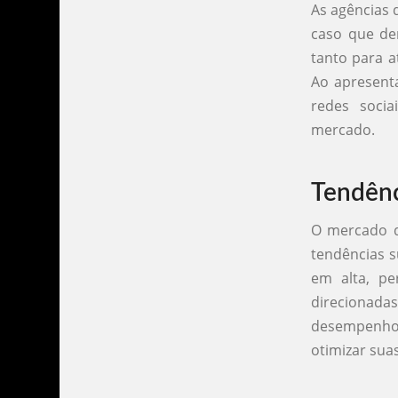
As agências
caso que de
tanto para a
Ao apresent
redes socia
mercado.
Tendênc
O mercado d
tendências s
em alta, pe
direcionadas
desempenho 
otimizar sua