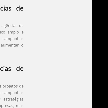
cias de
 agências de
lico amplo e
m campanhas
e aumentar o
cias de
s projetos de
em campanhas
 estratégias
empresas, mas