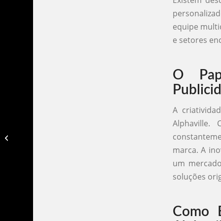
personaliza
equipe multi
e setores en
O Pap
Publici
A criativid
Alphaville.
Agencias de publicidade e
constanteme
propaganda sp​
marca. A ino
um mercado 
soluções ori
Como E