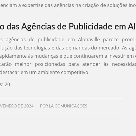
nciam a expertise das agências na criação de soluções in
o das Agências de Publicidade em Al
s agências de publicidade em Alphaville parece prom
lução das tecnologias e das demandas do mercado. As ag
pidamente às mudanças e que continuarem a investir em c
tarão melhor posicionadas para atender às necessid
e destacar em um ambiente competitivo.
s:
20
/
OVEMBRO DE 2024
POR
LA COMUNICAÇÕES