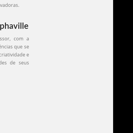
ovadoras.
phaville
issor, com a
ências que se
riatividade e
ades de seus