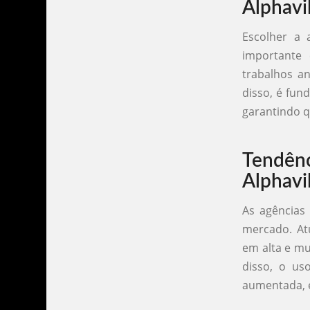
Alphavi
Escolher a 
importante 
trabalhos an
disso, é fun
garantindo q
Tendê
Alphavi
As agências
mercado. At
em alta e mu
disso, o uso
aumentada, e