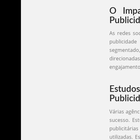
O Impa
Publici
As redes so
publicidade
segmentado
direcionada
engajamento 
Estudo
Publici
Várias agênc
sucesso. Es
publicitári
utilizadas. 