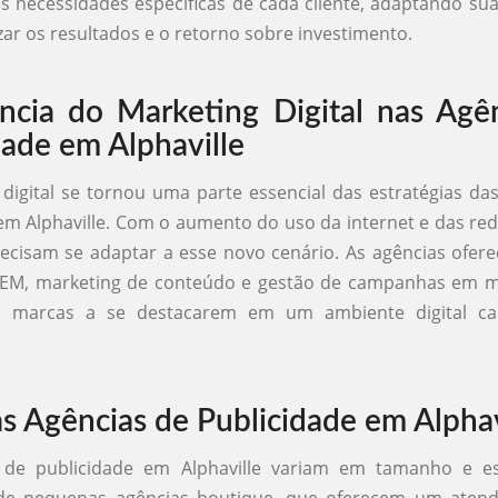
s necessidades específicas de cada cliente, adaptando sua
ar os resultados e o retorno sobre investimento.
ncia do Marketing Digital nas Agê
dade em Alphaville
digital se tornou uma parte essencial das estratégias da
em Alphaville. Com o aumento do uso da internet e das rede
cisam se adaptar a esse novo cenário. As agências ofer
EM, marketing de conteúdo e gestão de campanhas em míd
s marcas a se destacarem em um ambiente digital ca
das Agências de Publicidade em Alphav
 de publicidade em Alphaville variam em tamanho e esp
de pequenas agências boutique, que oferecem um aten