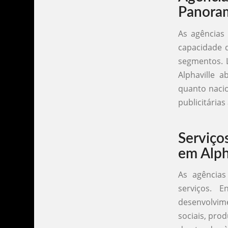
Panora
As agências
capacidade d
segmentos. 
Alphaville 
quanto naci
publicitárias
Serviço
em Alph
As agências
serviços. E
desenvolvim
sociais, pro