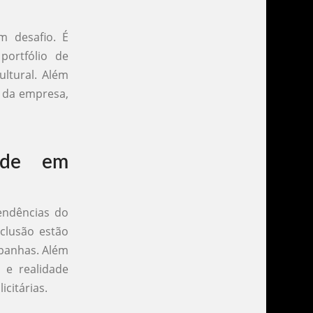
m desafio. É
portfólio de
ultural. Além
s da empresa,
ade em
endências do
clusão estão
mpanhas. Além
l e realidade
citárias.