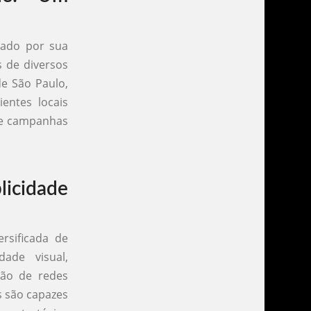
cado por sua
s de diversos
e São Paulo,
entes locais
de campanhas
licidade
rsificada de
dade visual,
tão de redes
s são capazes