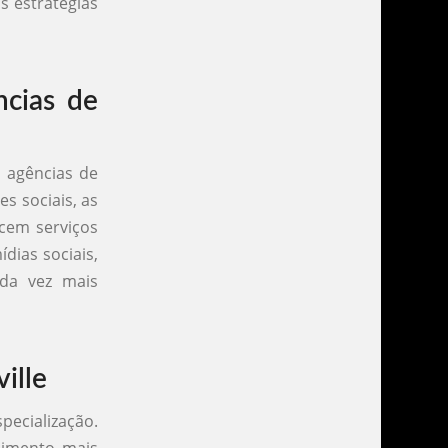
s estratégias
ncias de
s agências de
s sociais, as
ecem serviços
ias sociais,
da vez mais
ille
ecialização.
dimento mais