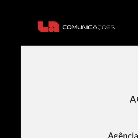
A
Agênci