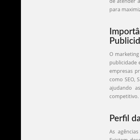
de atender à
para maximiz
Importâ
Publici
O marketing 
publicidade 
empresas pre
como SEO, S
ajudando a
competitivo.
Perfil 
As agências
Existem des