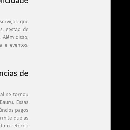
licidade
serviços que
as, gestão de
. Além disso,
a e eventos,
ncias de
tal se tornou
 Bauru. Essas
úncios pagos
ermite que as
do o retorno