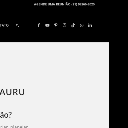
AGENDE UMA REUNIÃO (21) 98266-2020
TATO
AURU​
São?
iar, planejar