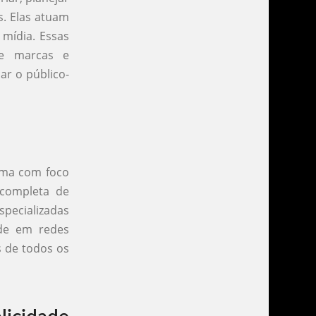
s. Elas atuam
 mídia. Essas
re marcas e
ar o público-
 uma com foco
 completa de
specializadas
ade em redes
s de todos os