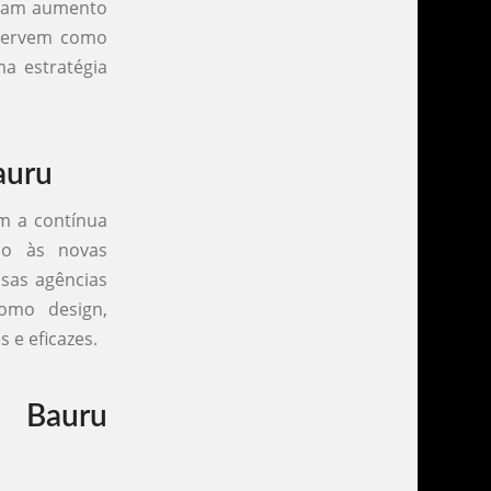
aram aumento
 servem como
a estratégia
auru
m a contínua
ção às novas
sas agências
como design,
 e eficazes.
m Bauru