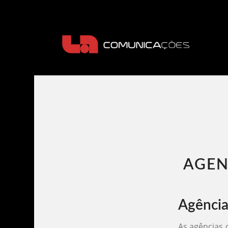
AGEN
Agência
As agências 