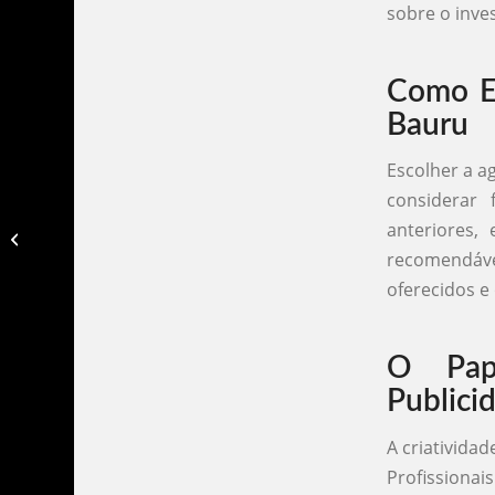
sobre o inve
Como Es
Bauru
Escolher a a
considerar 
anteriores,
Agencias de publicidade em barueri​
recomendáve
oferecidos e
O Pap
Publici
A criativida
Profissionai