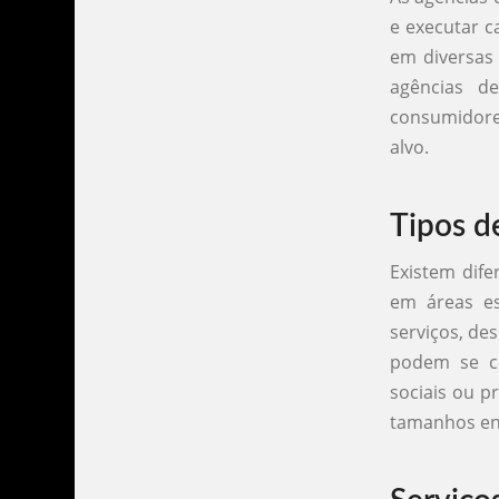
e executar c
em diversas 
agências d
consumidores
alvo.
Tipos d
Existem dife
em áreas es
serviços, de
podem se co
sociais ou p
tamanhos en