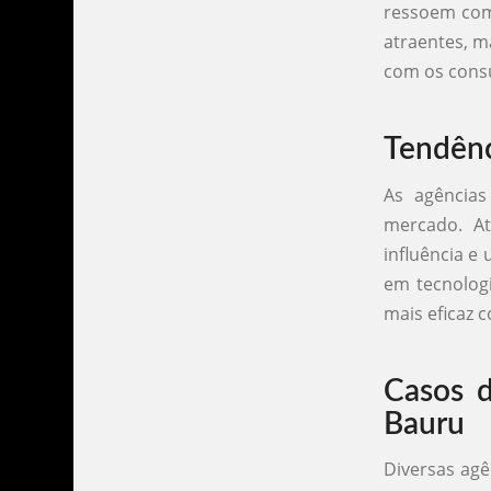
ressoem com 
atraentes, 
com os cons
Tendênc
As agências
mercado. At
influência e
em tecnolog
mais eficaz 
Casos d
Bauru
Diversas ag