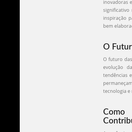
inovadoras 
significati
inspiração 
bem elabora
O Futur
O futuro da
evolução da
tendências 
permaneçam 
tecnologia e
Como a
Contrib