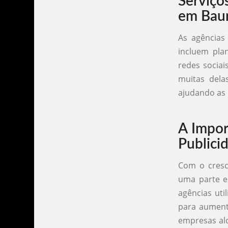
Serviço
em Bau
As agências
incluem plan
redes sociai
muitas dela
ajudando as
A Impor
Publici
Com o cresci
uma parte es
agências ut
para aumenta
empresas al