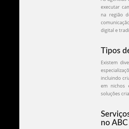
executar cam
na região d
comunicação
digital e tra
Tipos d
Existem div
especializaç
incluindo cr
em nichos e
soluções cri
Serviço
no ABC