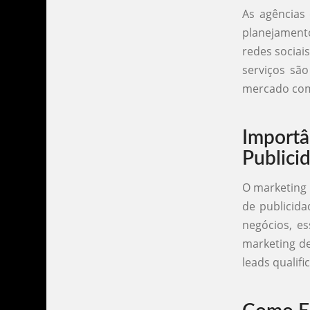
As agências
planejament
redes sociai
serviços sã
mercado com
Importâ
Publici
O marketing 
de publicida
negócios, es
marketing de
leads qualifi