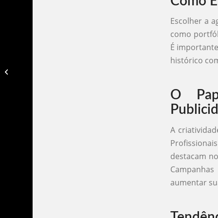
Como Es
Escolher a a
como portfól
É importante
histórico co
Agencias de publicidade niteroi​
O Pap
Publici
A criativida
Profissiona
destacam no
Campanhas c
aumentar su
Tendênc