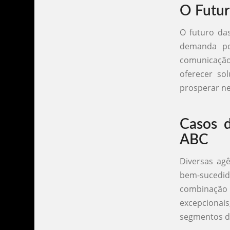
O Futur
O futuro da
demanda por
comunicação
oferecer sol
prosperar ne
Casos d
ABC
Diversas ag
bem-sucedid
combinação
excepcionai
segmentos d