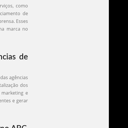
rviços, como
nciamento de
prensa. Esses
uma marca no
ncias de
 das agências
talização dos
l marketing e
entes e gerar