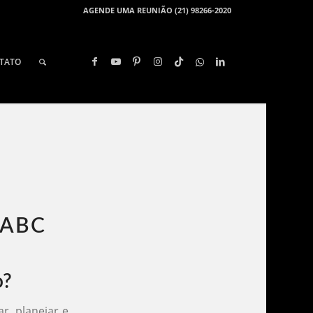
AGENDE UMA REUNIÃO (21) 98266-2020
TATO
ABC​
o?
r, planejar e