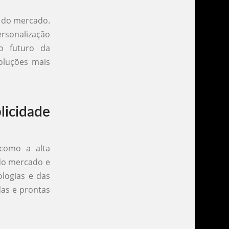
s do mercado.
ersonalização
o futuro da
oluções mais
licidade
 como a alta
do mercado e
ologias e das
das e prontas