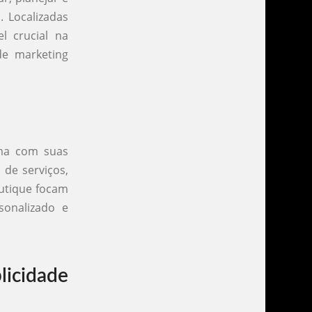
. Localizadas
l crucial na
de marketing
uma com suas
 de serviços,
outique focam
sonalizado e
licidade