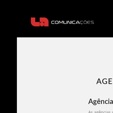
AGE
Agência
As agências 