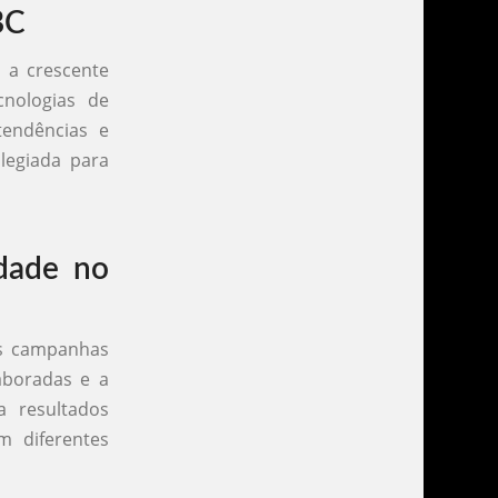
BC
 a crescente
cnologias de
tendências e
ilegiada para
dade no
as campanhas
aboradas e a
 resultados
m diferentes