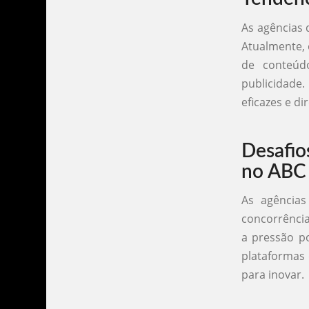
As agências 
Atualmente, 
de conteúd
publicidade
eficazes e di
Desafio
no ABC
As agências
concorrênci
a pressão po
plataformas 
para inovar.