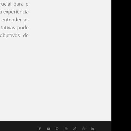
ucial para o
a experiência
e entender as
ctativas pode
objetivos de