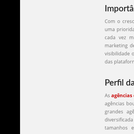
Importâ
Com o cresci
uma priorid
cada vez ma
marketing d
visibilidade
das platafor
Perfil 
As
agências 
agências bo
grandes ag
diversificad
tamanhos e