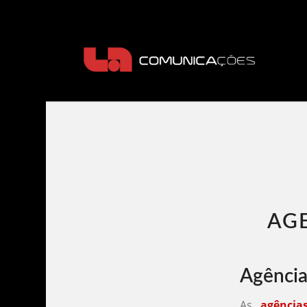
AGE
Agência
As
agência