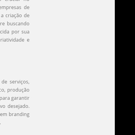
 empresas de
 a criação de
pre buscando
ecida por sua
riatividade e
e serviços,
ico, produção
para garantir
lvo desejado.
a em branding
.