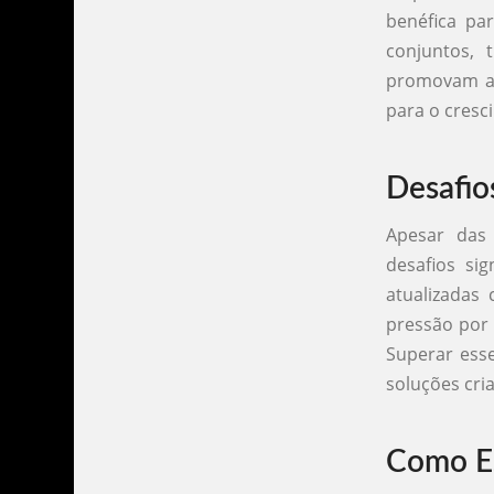
benéfica pa
conjuntos,
promovam a i
para o cresc
Desafio
Apesar das
desafios si
atualizadas
pressão por 
Superar esse
soluções cria
Como Es