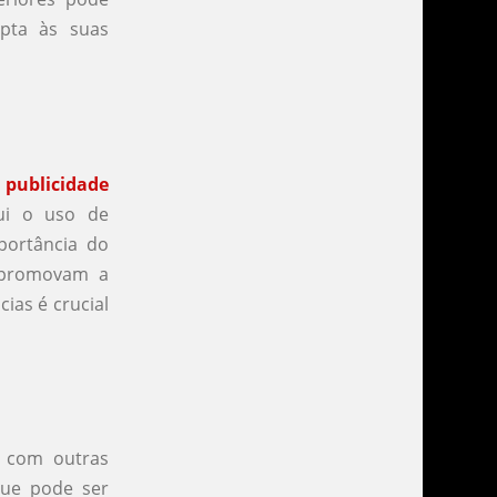
pta às suas
 publicidade
lui o uso de
mportância do
 promovam a
ias é crucial
 com outras
que pode ser