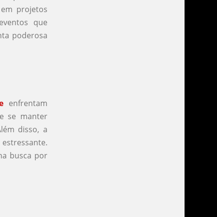
 em projetos
eventos que
enta poderosa
e
enfrentam
de se manter
lém disso, a
 estressante.
 na busca por