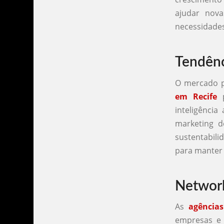
ajudar nov
necessidades
Tendênc
O mercado p
em Recife
p
inteligência
marketing 
sustentabili
para manter 
Network
As
agências
empresas e 