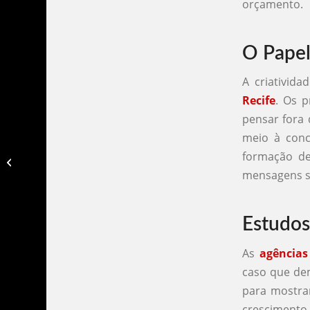
orçamento.
O Papel
A criativida
Recife
. Os p
pensar fora
meio à conco
formação de
Agencias de publicidade porto alegre​
mensagens s
Estudos
As
agências
caso que de
para mostrar
crescimento