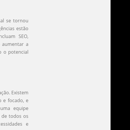
tal se tornou
gências estão
incluam SEO,
é aumentar a
o o potencial
ação. Existem
 e focado, e
 uma equipe
s de todos os
essidades e