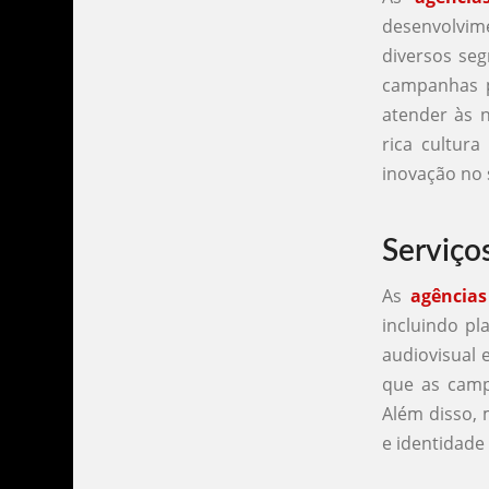
desenvolvim
diversos seg
campanhas p
atender às n
rica cultura
inovação no s
Serviço
As
agências
incluindo pl
audiovisual 
que as campa
Além disso, 
e identidade