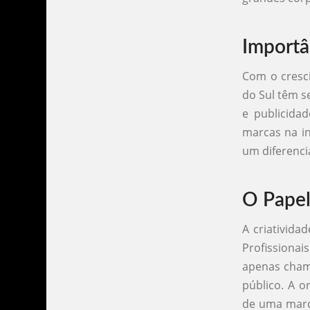
Importâ
Com o cresci
do Sul têm s
e publicidad
marcas na in
um diferenci
O Papel
A criativida
Profissionai
apenas cham
público. A o
de uma marca