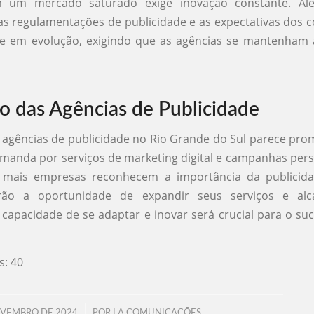
m um mercado saturado exige inovação constante. Alé
s regulamentações de publicidade e as expectativas dos 
e em evolução, exigindo que as agências se mantenham a
o das Agências de Publicidade
 agências de publicidade no Rio Grande do Sul parece pro
manda por serviços de marketing digital e campanhas pers
mais empresas reconhecem a importância da publicidad
erão a oportunidade de expandir seus serviços e alc
capacidade de se adaptar e inovar será crucial para o su
s:
40
/
OVEMBRO DE 2024
POR
LA COMUNICAÇÕES