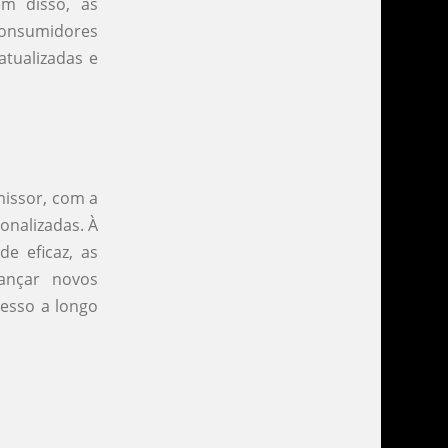
m disso, as
consumidores
tualizadas e
missor, com a
onalizadas. À
e eficaz, as
ançar novos
cesso a longo