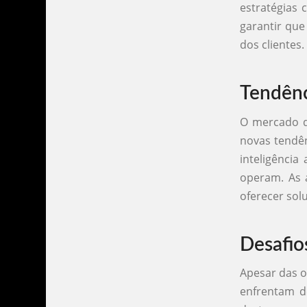
estratégias 
garantir que
dos clientes.
Tendênc
O mercado d
novas tendê
inteligência
operam. As 
oferecer sol
Desafio
Apesar das o
enfrentam de