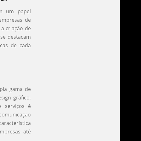
am um papel
 empresas de
a criação de
s se destacam
icas de cada
mpla gama de
sign gráfico,
 serviços é
a comunicação
racterística
mpresas até