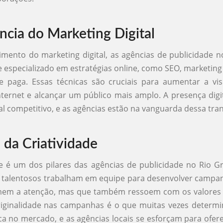
ncia do Marketing Digital
mento do marketing digital, as agências de publicidade 
e especializado em estratégias online, como SEO, marketin
e paga. Essas técnicas são cruciais para aumentar a vis
ternet e alcançar um público mais amplo. A presença digi
al competitivo, e as agências estão na vanguarda dessa tr
 da Criatividade
de é um dos pilares das agências de publicidade no Rio G
s talentosos trabalham em equipe para desenvolver camp
em a atenção, mas que também ressoem com os valores 
riginalidade nas campanhas é o que muitas vezes determ
 no mercado, e as agências locais se esforçam para ofer