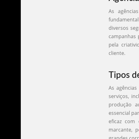
As agência
fundamental
diversos se
campanhas pu
pela criati
cliente.
Tipos d
As agências
serviços, in
produção a
essencial pa
eficaz com 
marcante, 
grandes cor