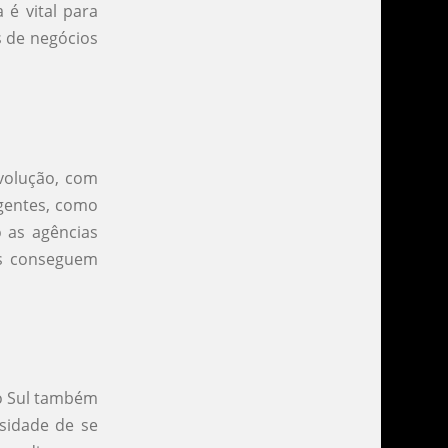
 é vital para
s de negócios
volução, com
gentes, como
o as agências
as conseguem
do Sul também
ssidade de se