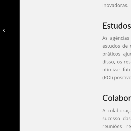
inovadoras.
Estudos
Agencias de publicidade rio de
janeiro​
As agências
estudos de 
práticos aj
disso, os r
otimizar fu
(ROI) positivo
Colabor
A colaboraç
sucesso das
reuniões re