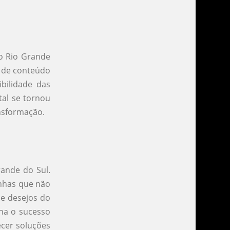
no Rio Grande
g de conteúdo
ibilidade das
tal se tornou
ansformação.
rande do Sul.
anhas que não
e desejos do
ina o sucesso
ecer soluções