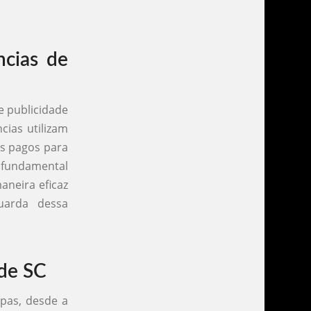
ncias de
e publicidade
cias utilizam
os pagos para
 fundamental
neira eficaz
uarda dessa
ade SC
apas, desde a