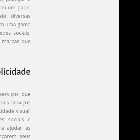
ham um papel
do diversas
ecem uma gama
des sociais,
s marcas que
licidade
serviços que
pais serviços
idade visual,
es sociais e
ra ajudar as
nçarem seus