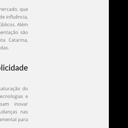
 mercado, que
e influência,
úblicos. Além
mentação são
a Catarina,
adas.
licidade
saturação do
ecnologias e
isam inovar
udanças nas
amental para