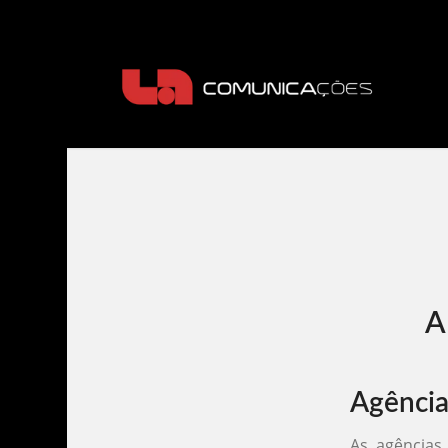
A
Agência
As agências