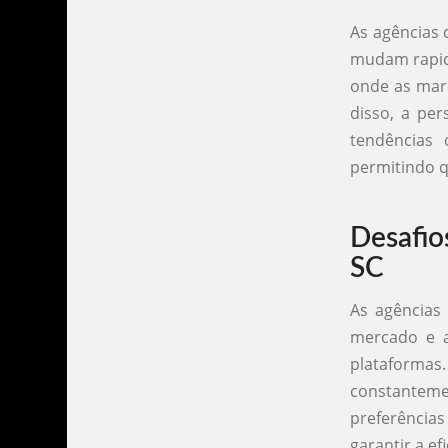
As agências 
mudam rapida
onde as marc
disso, a pe
tendências
permitindo q
Desafio
SC
As agências
mercado e a
plataforma
constantem
preferência
garantir a ef