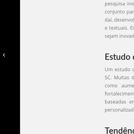
pesquisa in
conjunto par
daí, desenvo
e textuais. 
sejam inovad
Agencias de publicidade são paulo sp​
Estudo 
Um estudo de
SC. Muitas 
como aumen
fortalecime
baseadas em
personalizad
Tendênc