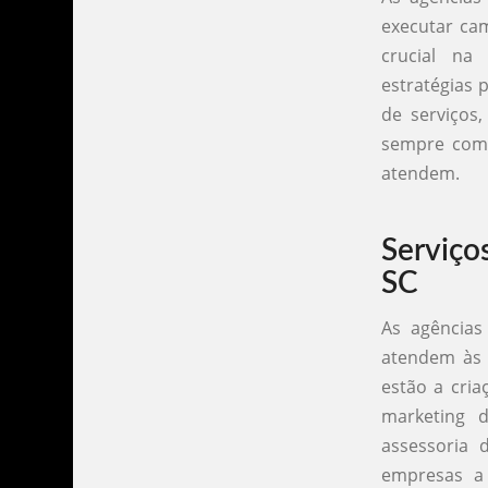
executar ca
crucial na
estratégias 
de serviços
sempre com 
atendem.
Serviço
SC
As agências
atendem às n
estão a cria
marketing d
assessoria 
empresas a