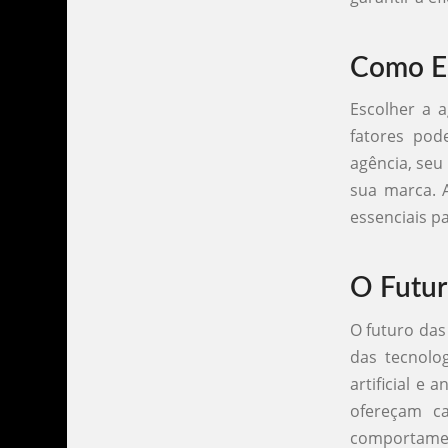
Como Es
Escolher a 
fatores pod
agência, seu
sua marca. 
essenciais p
O Futur
O futuro das
das tecnolo
artificial e
ofereçam c
comportamen