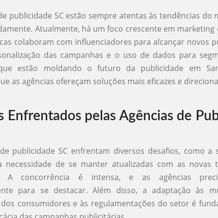
de publicidade SC estão sempre atentas às tendências do
mente. Atualmente, há um foco crescente em marketing d
as colaboram com influenciadores para alcançar novos p
rsonalização das campanhas e o uso de dados para seg
 que estão moldando o futuro da publicidade em Sant
ue as agências ofereçam soluções mais eficazes e direcion
s Enfrentados pelas Agências de Pub
 de publicidade SC enfrentam diversos desafios, como a 
 necessidade de se manter atualizadas com as novas t
s. A concorrência é intensa, e as agências prec
ente para se destacar. Além disso, a adaptação às m
s dos consumidores e às regulamentações do setor é fund
icácia das campanhas publicitárias.