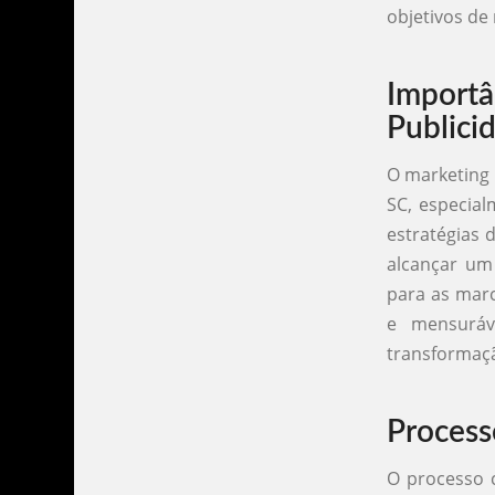
objetivos de
Importâ
Publici
O marketing 
SC, especial
estratégias 
alcançar um
para as mar
e mensuráv
transformaç
Process
O processo c