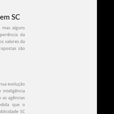
 em SC
, mas alguns
periência da
os valores da
ropostas são
ínua evolução
inteligência
e as agências
edida que o
blicidade SC