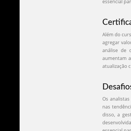
essencial pa
Certifi
Além do curs
agregar valo
análise de 
aumentam a
atualização
Desafio
Os analistas
nas tendênc
disso, a ges
desenvolvida
essencial pa