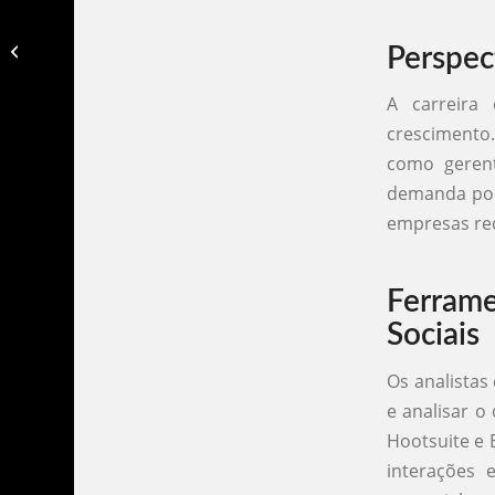
Analisar seo do meu site​
Perspec
A carreira 
crescimento
como gerent
demanda por 
empresas rec
Ferram
Sociais
Os analistas
e analisar 
Hootsuite e
interações 