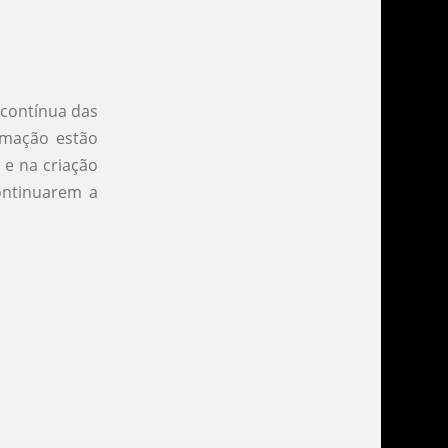
 contínua das
tomação estão
 e na criação
ontinuarem a