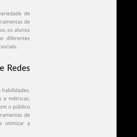
variedade de
erramentas de
o, os alunos
r diferentes
sociais.
de Redes
 habilidades.
s e métricas.
com o público
rramentas de
a otimizar a