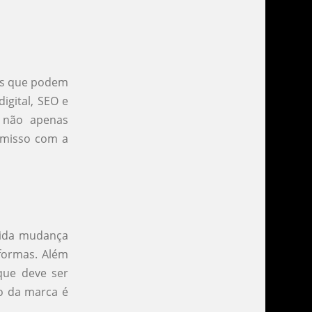
ões que podem
igital, SEO e
s não apenas
misso com a
ápida mudança
formas. Além
 que deve ser
ão da marca é