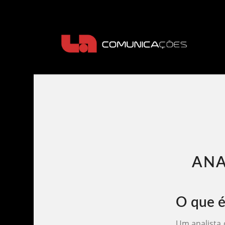
ANA
O que é
Um analista 