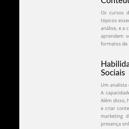
Conteú
Os cursos d
tópicos esse
análise, e 
aprendem so
formatos de 
Habilid
Sociais
Um analista 
A capacidade
Além disso, 
e criar con
marketing d
presença onl