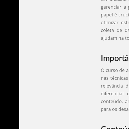
gerenciar a 
papel é cruc
otimizar est
coleta de d
ajudam na to
Importâ
O curso de a
nas técnica
relevância 
diferencial
conteúdo, a
para os desa