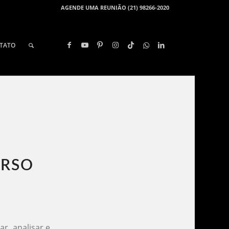
AGENDE UMA REUNIÃO (21) 98266-2020
TATO
RSO​
r, analisar e