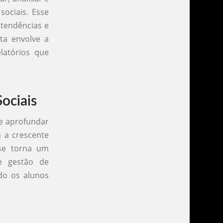
sociais. Esse
 tendências e
sta envolve a
latórios que
ociais
se aprofundar
 a crescente
 se torna um
re gestão de
do os alunos