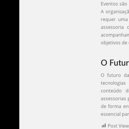
Eventos são 
A organizaç
requer uma 
assessoria 
acompanhame
objetivos de
O Futur
O futuro da
tecnologia
conteúdo d
assessorias 
de forma env
essencial pa
Post View