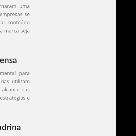
ornaram uma
 empresas se
iar conteúdo
da marca seja
rensa
mental para
ias utilizam
 alcance das
estratégias e
ndrina