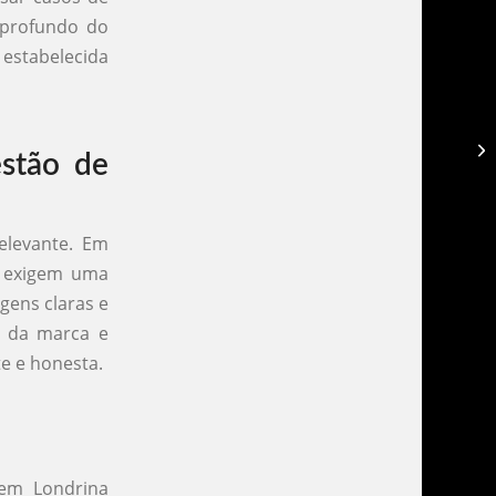
 profundo do
 estabelecida
As
stão de
al
elevante. Em
e exigem uma
gens claras e
o da marca e
e e honesta.
 em Londrina