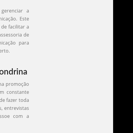
gerenciar a
icação. Este
e facilitar a
assessoria de
nicação para
erto.
Londrina
 na promoção
em constante
de fazer toda
, entrevistas
essoe com a