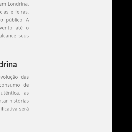
 em Londrina.
as e feiras,
o público. A
evento até o
alcance seus
drina
evolução das
 consumo de
têntica, as
tar histórias
ficativa será