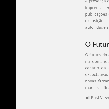
A presença o
imprensa em
publicações 
exposição,
autoridade 
O Futur
O futuro da
na demanda
cenário da
expectativa
novas ferra
maneira efic
Post View