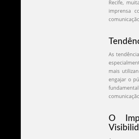
Recife, mui
imprensa co
comunicação
Tendênc
As tendênci
especialment
mais utiliza
engajar o pú
fundamental 
comunicação
O Imp
Visibil