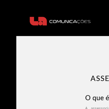
ASSE
O que é
A assessor