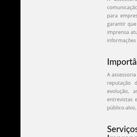
comunicação 
para empres
garantir que
imprensa atu
informações 
Importâ
A assessoria
reputação 
evolução, a
entrevistas 
público-alvo
Serviç