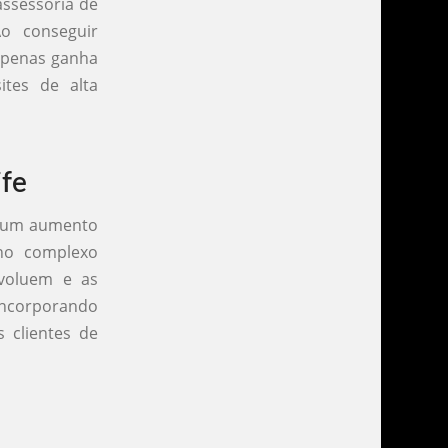
assessoria de
Ao conseguir
 apenas ganha
tes de alta
ife
m um aumento
no complexo
voluem e as
incorporando
 clientes de