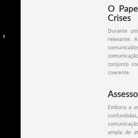
O Papel
Crises
Durante uma
Assessoria de imprensa em porto
relevante. 
alegre​
comunicados
comunicação 
conjunto co
coerente.
Assesso
Embora a as
confundidas
comunicação
ampla de at