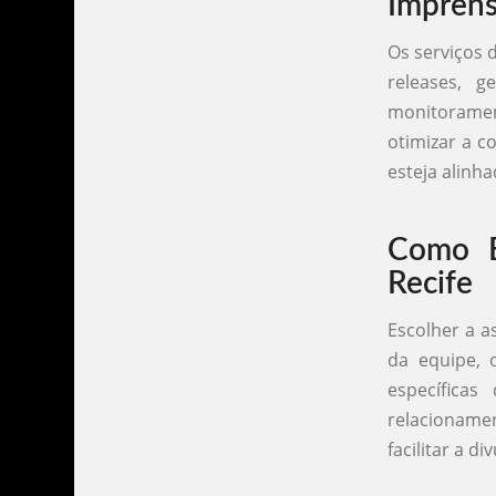
Impren
Os serviços 
releases, g
monitoramen
otimizar a 
esteja alinh
Como E
Recife
Escolher a a
da equipe, 
específica
relacionamen
facilitar a d