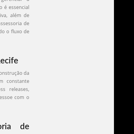
o é essencial
iva, além de
assessoria de
do o fluxo de
ecife
construção da
m constante
ss releases,
 ressoe com o
oria de