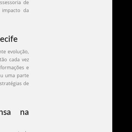
ssessoria de
o impacto da
ecife
te evolução,
stão cada vez
informações e
nou uma parte
stratégias de
nsa na