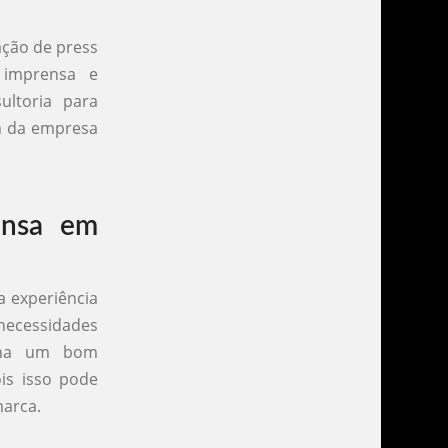
ação de press
e imprensa e
ultoria para
m da empresa
ensa em
a experiência
necessidades
enha um bom
ois isso pode
marca.