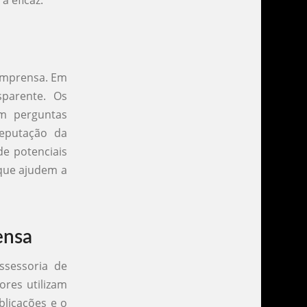
a eficaz.
 imprensa. Em
sparente. Os
om perguntas
reputação da
de potenciais
 que ajudem a
ensa
ssessoria de
ores utilizam
blicações e o