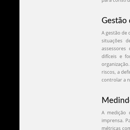
para constru
Gestão 
A gestão de 
situações d
assessores 
difíceis e 
organização.
riscos, a de
controlar a n
Medindo
A medição d
imprensa. Pa
métricas com