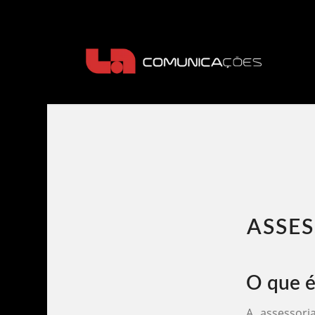
ASSES
O que é
A assessori