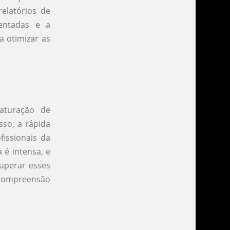
elatórios de
entadas e a
a otimizar as
aturação de
sso, a rápida
fissionais da
 é intensa, e
Superar esses
 compreensão