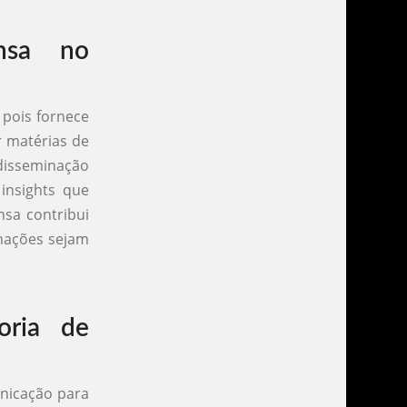
ensa no
 pois fornece
r matérias de
 disseminação
insights que
nsa contribui
rmações sejam
oria de
unicação para