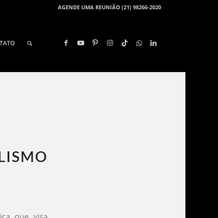
AGENDE UMA REUNIÃO (21) 98266-2020
TATO
LISMO​
ica que visa