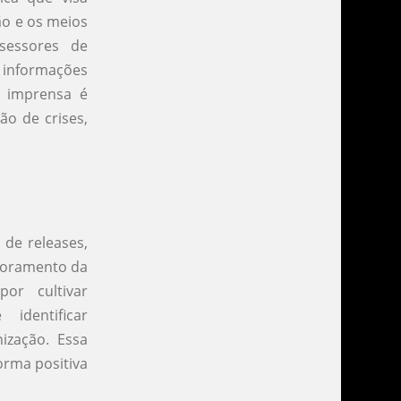
ão e os meios
sessores de
 informações
e imprensa é
ão de crises,
 de releases,
itoramento da
or cultivar
identificar
ização. Essa
orma positiva