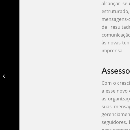
alcançar se
estruturado
mensagens-ch
de resulta
comunicação 
às novas ten
imprensa.
Assesso
Assessoria de imprensa joinville​
Com o cresci
a esse novo 
as organizaç
suas mensag
gerenciamen
seguidores. 