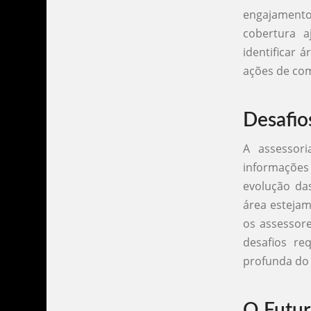
engajamento
cobertura 
identificar 
ações de com
Desafio
A assessor
informações 
evolução das
área estejam
os assessore
desafios re
profunda do 
O Futur