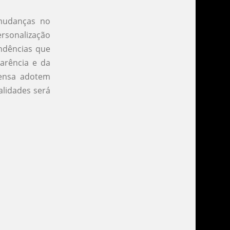
 mudanças no
rsonalização
ndências que
parência e da
rensa adotem
lidades será