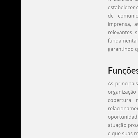
estabelecer 
de comunic
imprensa, a
relevantes 
fundamental 
garantindo q
Funções
As principai
organização 
cobertura 
relacionam
oportunidad
atuação proa
e que suas m