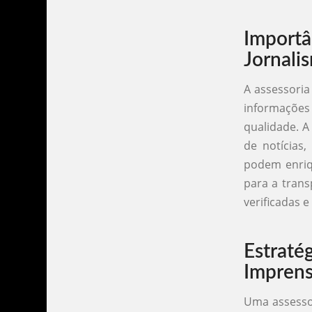
Import
Jornali
A assessoria
informações 
qualidade. A
de notícias
podem enriqu
para a trans
verificadas 
Estrat
Impren
Uma assessor