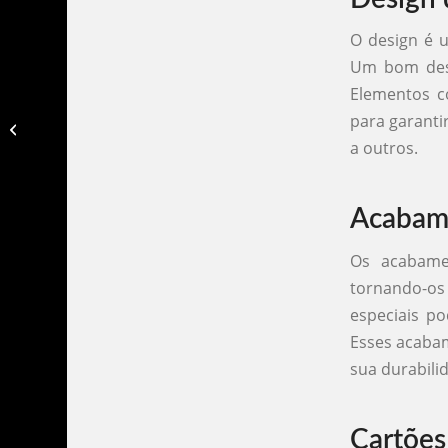
O design é u
Um bom desig
Elementos c
para garanti
Cartão de visita impressão digital​
a outros.
Acabame
Os acabame
tornando-os
especiais po
Esses acaba
sua durabili
Cartões 