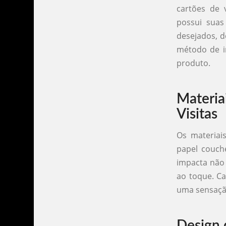
cartões de v
possui suas
desejados, d
método de im
produto.
Materia
Visitas
Os materiai
papel couché
impacta não 
ao toque. Ca
uma sensação
Design 