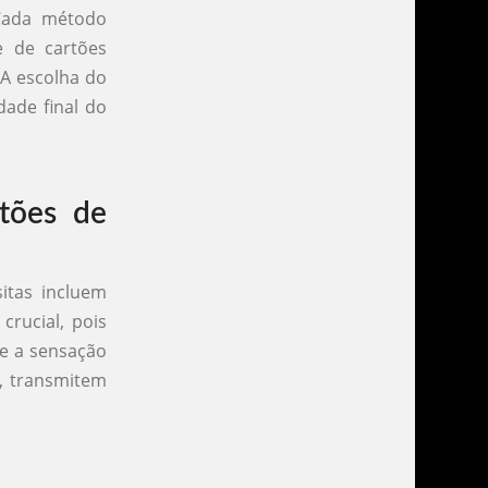
. Cada método
e de cartões
 A escolha do
dade final do
rtões de
itas incluem
crucial, pois
 e a sensação
o, transmitem