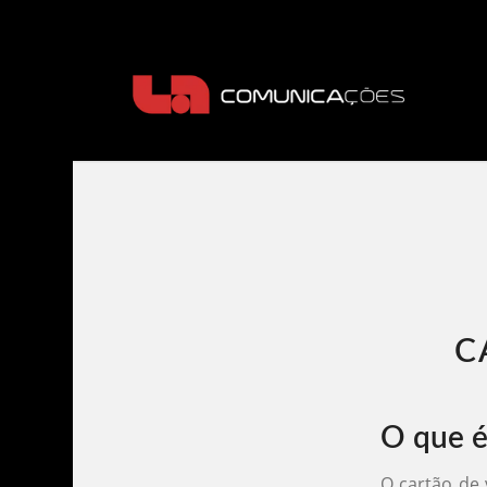
C
O que é
O cartão de 