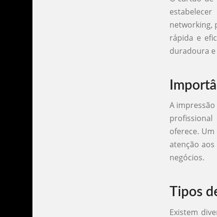
estabelece
networking, 
rápida e ef
duradoura e 
Importâ
A impressão 
profissiona
oferece. Um 
atenção aos 
negócios.
Tipos d
Existem div