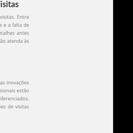
sitas
sitas. Entre
 e a falta de
etalhes antes
tão atenda às
 as inovações
sionais estão
ferenciados.
es de visitas