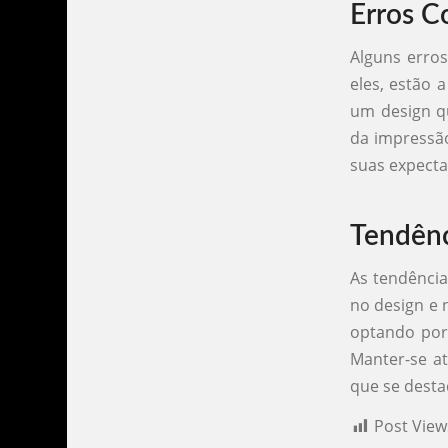
Erros C
Alguns erro
eles, estão 
um design qu
da impressão
suas expecta
Tendênc
As tendência
no design e 
optando por
Manter-se at
que se dest
Post View