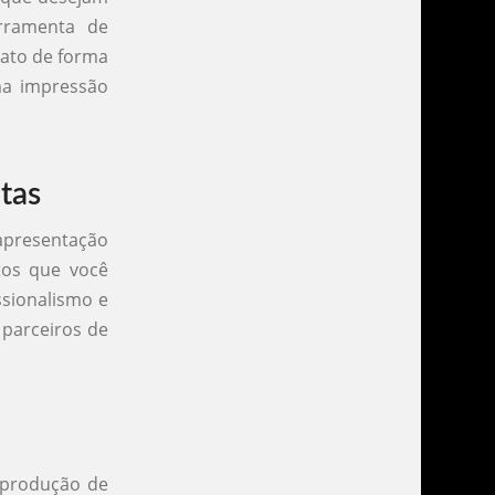
rramenta de
tato de forma
ma impressão
tas
 apresentação
tos que você
ssionalismo e
 parceiros de
 produção de