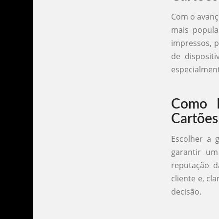
Com o avanço
mais popular
impressos, p
de disposit
especialment
Como E
Cartões
Escolher a g
garantir um
reputação d
cliente e, cl
decisão.