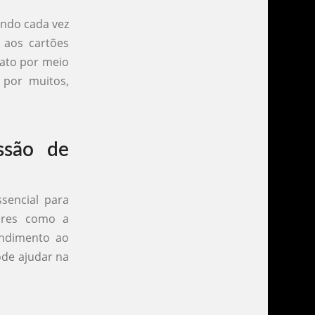
ando cada vez
l aos cartões
tato por meio
 por muitos,
ssão de
ssencial para
tores como a
endimento ao
pode ajudar na