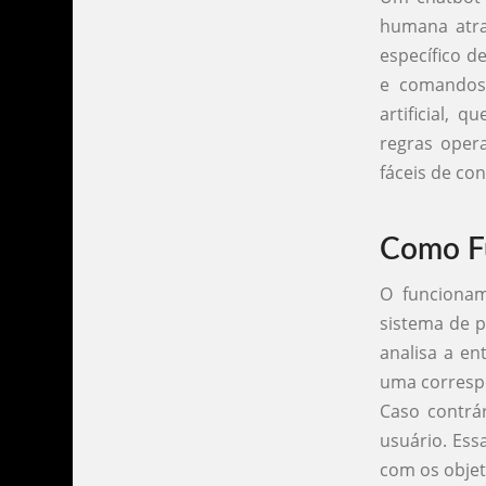
humana atra
específico d
e comandos 
artificial,
regras oper
fáceis de con
Como F
O funciona
sistema de p
analisa a e
uma correspo
Caso contrár
usuário. Ess
com os objet