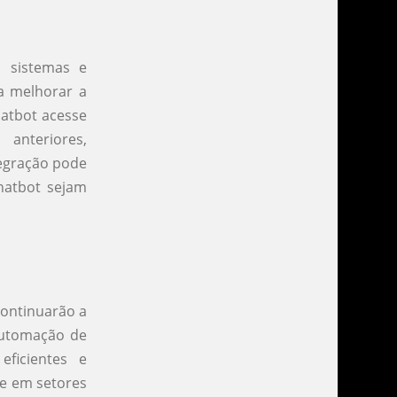
 sistemas e
a melhorar a
hatbot acesse
anteriores,
tegração pode
hatbot sejam
continuarão a
automação de
ficientes e
te em setores