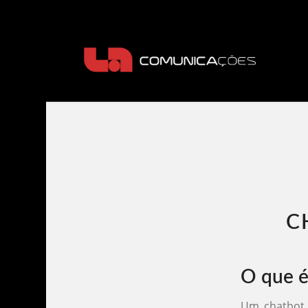
C
O que é
Um chatbot 