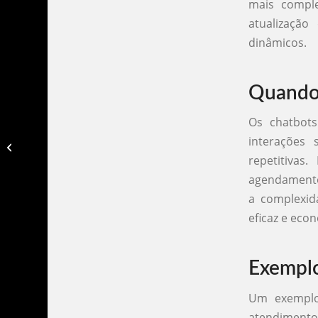
mais compl
atualizaçã
dinâmicos.
Quando
Os chatbot
interações 
Chatbot barato whatsapp​
repetitivas
agendamento
a complexid
eficaz e eco
Exemplo
Um exemplo 
atendimento