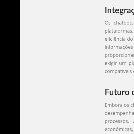
Integra
Os chatbot
plataformas
eficiência d
informaçõe
proporcionan
exigir um p
compatíveis 
Futuro 
Embora os ch
desempenhar
processos.
econômicas, 