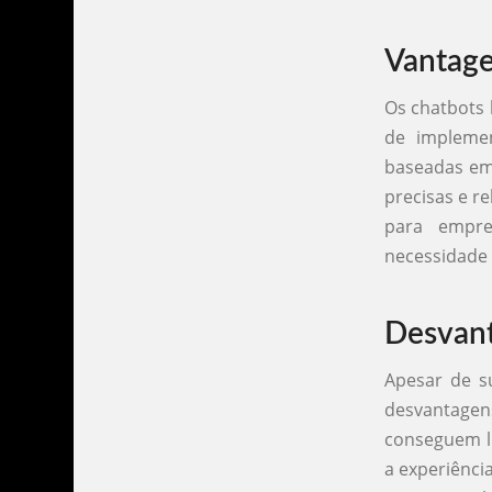
Vantage
Os chatbots 
de implemen
baseadas em 
precisas e r
para empre
necessidade 
Desvant
Apesar de s
desvantagens 
conseguem li
a experiênci