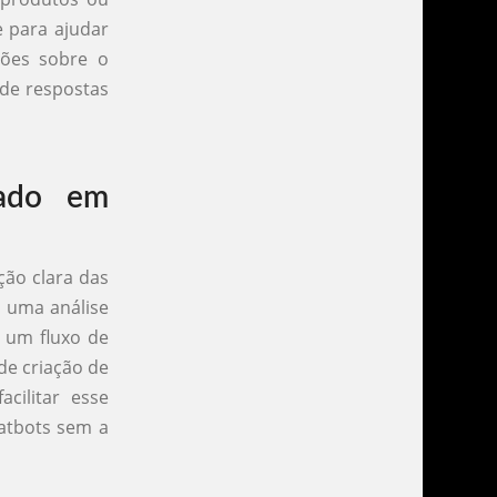
e para ajudar
ções sobre o
de respostas
eado em
ção clara das
r uma análise
e um fluxo de
de criação de
cilitar esse
atbots sem a