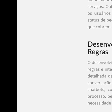
serviços. Ou
os usuários
status de p
que cobrem 
Desenv
Regras
O desenvolvi
regras e int
detalhada da
conversação 
chatbots, c
processo, p
necessidade