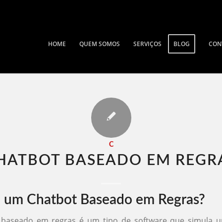
HOME
QUEM SOMOS
SERVIÇOS
BLOG
CON
C
HATBOT BASEADO EM REGRA
 um Chatbot Baseado em Regras?
baseado em regras é um tipo de software que simula 