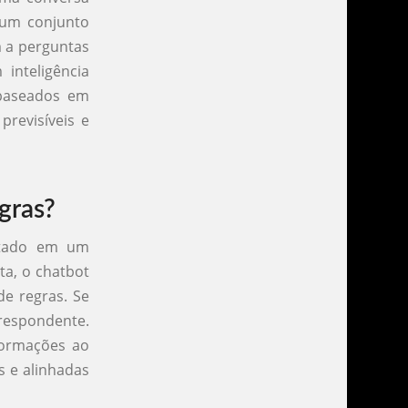
 um conjunto
m a perguntas
inteligência
 baseados em
revisíveis e
gras?
ntado em um
ta, o chatbot
e regras. Se
rrespondente.
nformações ao
s e alinhadas