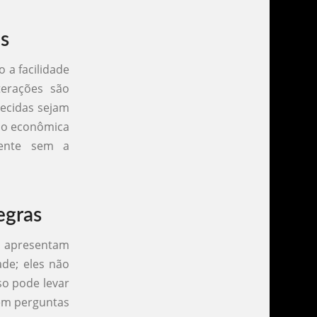
s
 a facilidade
terações são
necidas sejam
ção econômica
iente sem a
egras
m apresentam
dade; eles não
so pode levar
rem perguntas