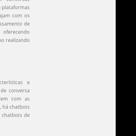
a plataformas
rajam com os
cessamento de
, oferecendo
mo realizando
erísticas e
 de conversa
endem com as
, há chatbots
e chatbots de