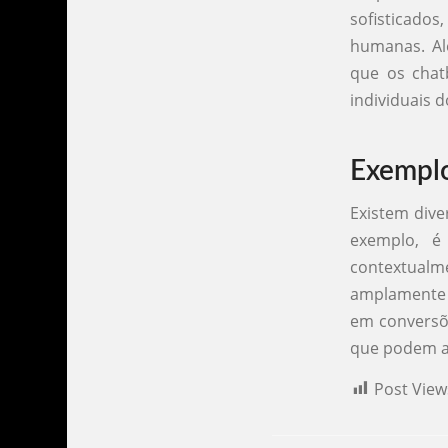
sofisticados
humanas. Al
que os chat
individuais d
Exemplo
Existem div
exemplo, é
contextual
amplamente u
em conversõe
que podem at
Post View