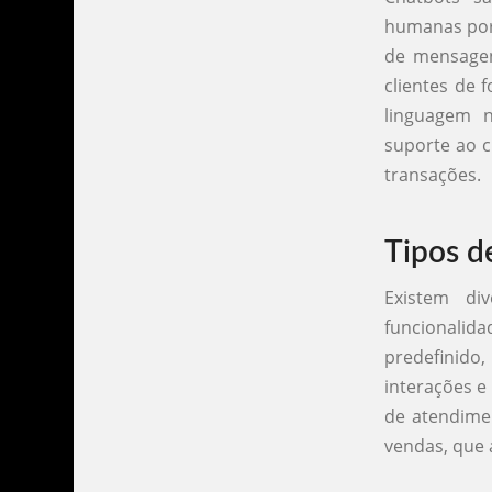
humanas por 
de mensagen
clientes de 
linguagem n
suporte ao c
transações.
Tipos d
Existem di
funcionalid
predefinido
interações e
de atendimen
vendas, que 