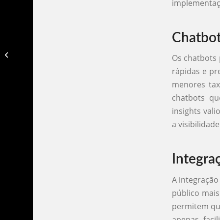
implementaç
Chatbot
Chatbot medico​
Os chatbots 
rápidas e pr
menores tax
chatbots qu
insights val
a visibilida
Integra
A integração
público mai
permitem que
apenas faci