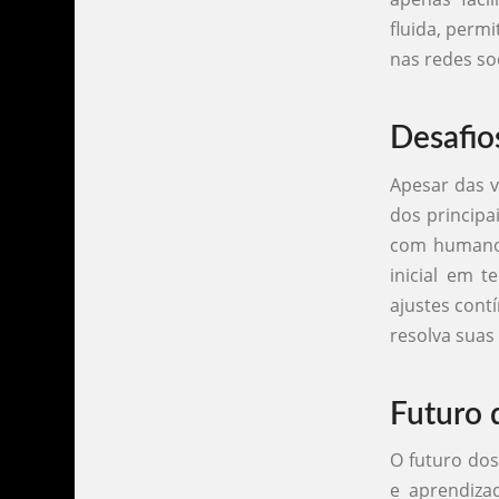
fluida, perm
nas redes soc
Desafio
Apesar das 
dos principa
com humanos
inicial em t
ajustes cont
resolva suas
Futuro 
O futuro dos
e aprendiza