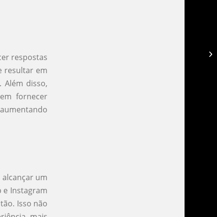
Ch
cer respostas
e resultar em
 Além disso,
dem fornecer
e, aumentando
a alcançar um
 e Instagram
tão. Isso não
riência mais