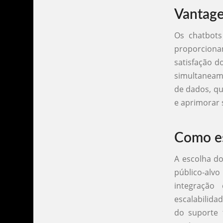
Vantage
Os chatbots
proporciona
satisfação d
simultaneame
de dados, q
e aprimorar 
Como es
A escolha do
público-alvo
integração
escalabilida
do suporte 