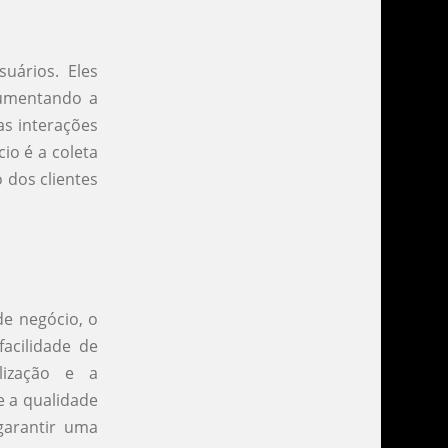
uários. Eles
aumentando a
as interações
io é a coleta
dos clientes
de negócio, o
facilidade de
lização e a
e a qualidade
garantir uma