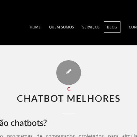
HOME
QUEM SOMOS
SERVIÇOS
BLOG
CON
C
CHATBOT MELHORES​
ão chatbots?
ão programas de computador projetados para simula