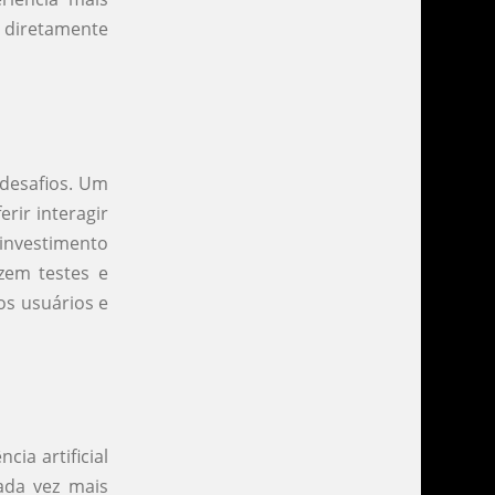
s diretamente
desafios. Um
rir interagir
investimento
izem testes e
os usuários e
ia artificial
ada vez mais