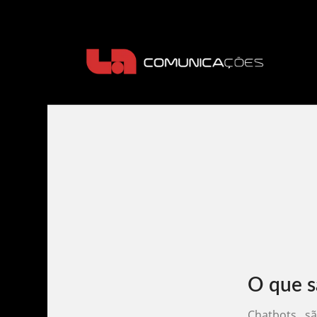
O que s
Chatbots s