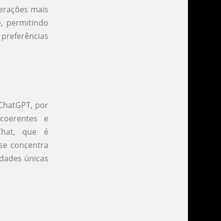
terações mais
, permitindo
preferências
ChatGPT, por
coerentes e
Chat, que é
 se concentra
idades únicas